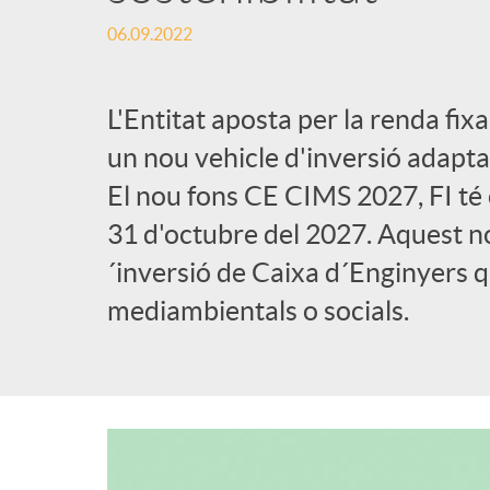
06.09.2022
l
i
L'Entitat aposta per la renda fix
un nou vehicle d'inversió adaptat
c
El nou fons CE CIMS 2027, FI té 
31 d'octubre del 2027. Aquest no
a
´inversió de Caixa d´Enginyers 
mediambientals o socials.
d
o
r