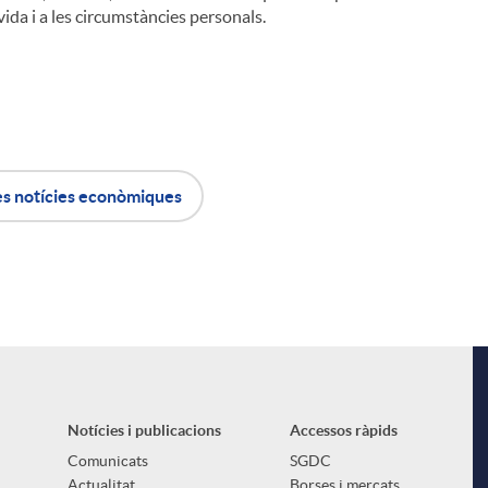
vida i a les circumstàncies personals.
es notícies econòmiques
i
Notícies i publicacions
Accessos ràpids
Comunicats
SGDC
Actualitat
Borses i mercats