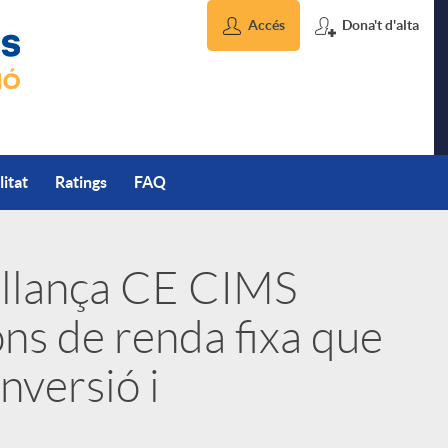
Accés
Dona't d'alta
litat
Ratings
FAQ
 llança CE CIMS
ons de renda fixa que
inversió i