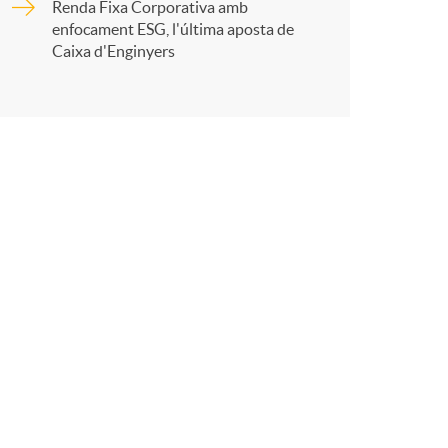
Renda Fixa Corporativa amb
enfocament ESG, l'última aposta de
Caixa d'Enginyers
r
a
X
a
r
x