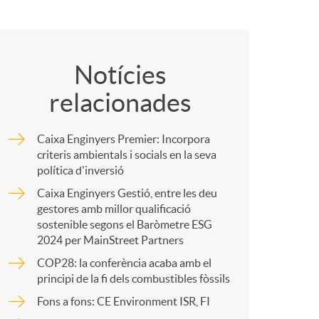
o
C
m
o
Notícies
a
relacionades
m
Caixa Enginyers Premier: Incorpora
p
criteris ambientals i socials en la seva
política d'inversió
Caixa Enginyers Gestió, entre les deu
a
gestores amb millor qualificació
sostenible segons el Baròmetre ESG
2024 per MainStreet Partners
r
COP28: la conferència acaba amb el
principi de la fi dels combustibles fòssils
t
Fons a fons: CE Environment ISR, FI