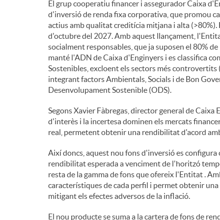
El grup cooperatiu financer i assegurador Caixa d'E
d'inversió de renda fixa corporativa, que promou car
n
actius amb qualitat creditícia mitjana i alta (>80%).
d'octubre del 2027. Amb aquest llançament, l'Entita
socialment responsables, que ja suposen el 80% de l
g
manté l'ADN de Caixa d'Enginyers i es classifica co
Sostenibles, excloent els sectors més controvertits
integrant factors Ambientals, Socials i de Bon Gove
u
Desenvolupament Sostenible (ODS).
Segons Xavier Fàbregas, director general de Caixa En
t
d'interès i la incertesa dominen els mercats financer
real, permetent obtenir una rendibilitat d'acord amb 
s
Així doncs, aquest nou fons d'inversió es configura 
rendibilitat esperada a venciment de l'horitzó temp
resta de la gamma de fons que ofereix l'Entitat . Amb
característiques de cada perfil i permet obtenir una
mitigant els efectes adversos de la inflació.
El nou producte se suma a la cartera de fons de renda