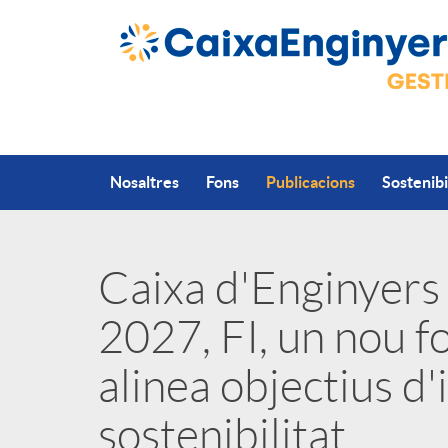
Salta al contingut principal
Nosaltres
Fons
Publicacions
Sostenibi
Caixa d'Enginyers
P
2027, FI, un nou f
u
alinea objectius d'
b
sostenibilitat