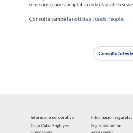
seus socis i sòcies, adaptats a cada etapa de la seva 
Consulta també
la notícia a Funds People
.
Consulta totes l
A
B
p
o
l
t
Informació corporativa
Informació i seguretat
i
ó
Grup Caixa Enginyers
Seguretat online
Compromís
Accés segur