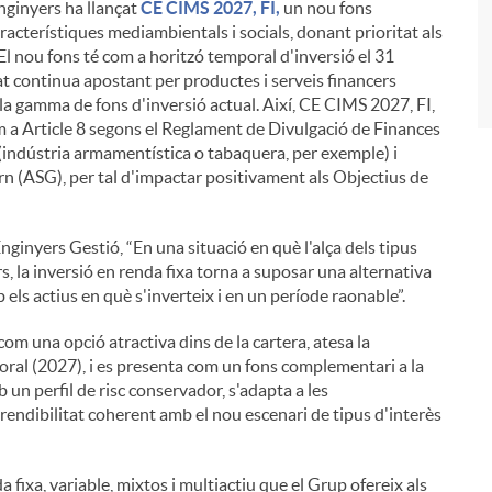
nginyers ha llançat
CE CIMS 2027, FI,
un nou fons
i
acterístiques mediambientals i socials, donant prioritat als
 El nou fons té com a horitzó temporal d'inversió el 31
t continua apostant per productes i serveis financers
a gamma de fons d'inversió actual. Així, CE CIMS 2027, FI,
m a Article 8 segons el Reglament de Divulgació de Finances
 (indústria armamentística o tabaquera, per exemple) i
rn (ASG), per tal d'impactar positivament als Objectius de
ginyers Gestió, “En una situació en què l'alça dels tipus
s, la inversió en renda fixa torna a suposar una alternativa
els actius en què s'inverteix i en un període raonable”.
com una opció atractiva dins de la cartera, atesa la
oral (2027), i es presenta com un fons complementari a la
 un perfil de risc conservador, s'adapta a les
 rendibilitat coherent amb el nou escenari de tipus d'interès
 fixa, variable, mixtos i multiactiu que el Grup ofereix als