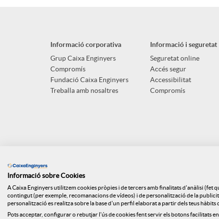
p
o
n
l
t
Informació corporativa
Informació i seguretat
g
i
ó
Grup Caixa Enginyers
Seguretat online
Compromís
Accés segur
u
Fundació Caixa Enginyers
Accessibilitat
c
n
Treballa amb nosaltres
Compromís
t
a
n
s
c
o
Informació sobre Cookies
i
t
A Caixa Enginyers utilitzem cookies pròpies i de tercers amb finalitats d'anàlisi (fet 
contingut (per exemple, recomanacions de vídeos) i de personalització de la publicitat
personalització es realitza sobre la base d'un perfil elaborat a partir dels teus hàbit
Pots acceptar, configurar o rebutjar l'ús de cookies fent servir els botons facilitats en