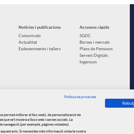
Notícies i publicacions
Accessos ràpids
Comunicats
SGDC
Actualitat
Borses i mercats
Esdeveniments i tallers
Plans de Pensions
Serveis Digitals
Ingenium
Política de privacitat
Rebut
que permet millorar el lloc web), de personalització de
 que se't mostra a llocs web i xarxes socials. La
s de navegació (per exemple, pàgines visitades).
 aquest avís. Si necessites més informació visita la nostra