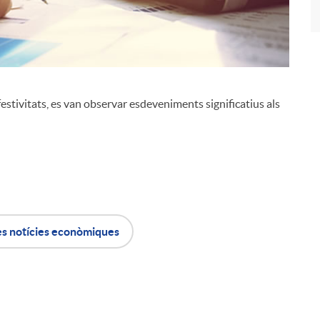
estivitats, es van observar esdeveniments significatius als
i
l
es notícies econòmiques