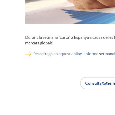
d
e
Durant la setmana "curta" a Espanya a causa de les f
c
mercats globals.
Descarrega en aquest enllaç l'informe setmana
o
n
Consulta totes l
t
A
B
i