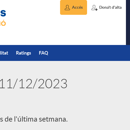
Accés
Dona't d'alta
litat
Ratings
FAQ
 11/12/2023
s de l'última setmana.