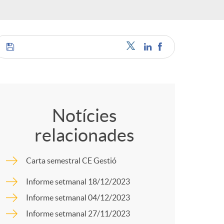
o
r
d
C
'
o
Notícies
i
relacionades
m
d
Carta semestral CE Gestió
p
Informe setmanal 18/12/2023
i
Informe setmanal 04/12/2023
a
Informe setmanal 27/11/2023