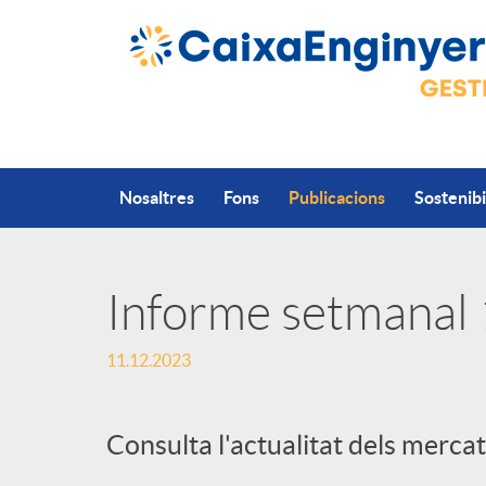
Salta al contingut principal
Nosaltres
Fons
Publicacions
Sostenibi
Informe setmanal
P
11.12.2023
u
Consulta l'actualitat dels mercat
b