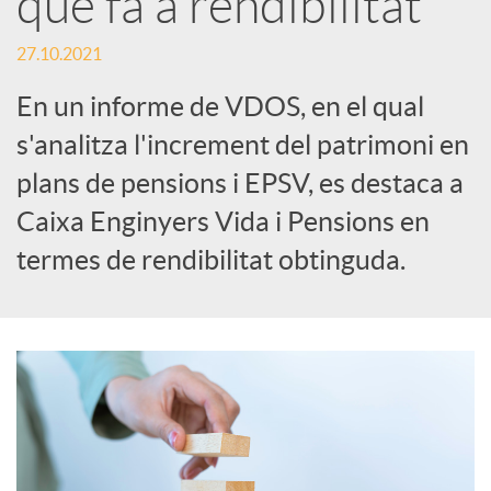
que fa a rendibilitat
c
27.10.2021
En un informe de VDOS, en el qual
a
s'analitza l'increment del patrimoni en
plans de pensions i EPSV, es destaca a
d
Caixa Enginyers Vida i Pensions en
termes de rendibilitat obtinguda.
o
r
d
e