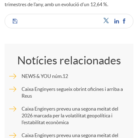
trimestres de l’any, amb un evolució d’un 12,64 %.
u
C
t
o
s
Notícies relacionades
m
NEWS & YOU núm.12
p
Caixa Enginyers segueix obrint oficines i arriba a
Reus
a
Caixa Enginyers preveu una segona meitat del
2026 marcada per la volatilitat geopolítica i
l’estabilitat econòmica
r
Caixa Enginyers preveu una segona meitat del