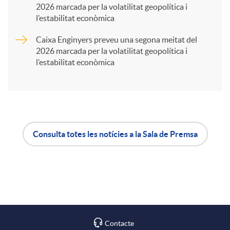
2026 marcada per la volatilitat geopolítica i
t
l’estabilitat econòmica
Caixa Enginyers preveu una segona meitat del
i
2026 marcada per la volatilitat geopolítica i
l’estabilitat econòmica
r
a
Consulta totes les notícies a la Sala de Premsa
X
A
B
a
p
o
r
l
t
Contacte