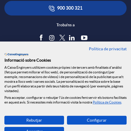
x
i
ó
900 300 321
e
c
n
Troba'ns a
s
a
s
Política de privacitat
Blog
Informació sobre Cookies
S
c
a
Tauler d'anuncis
A Caixa Enginyers utilitzem cookies pròpies i de tercers amb finalitats d'anàlisi
Política de cookies
(fet que permet millorar el lloc web), de personalització de contingut (per
Avís legal
exemple, recomanacions de vídeos) i de personalització de la publicitat que se't
o
i
l
mostra a llocs web i xarxes socials. La personalització es realitza sobre la base
Seguretat Online
d'un perfil elaborat a partir dels teus hàbits de navegació (per exemple, pàgines
Privacitat
visitades).
Canal denúncies
Pots acceptar, configurar o rebutjar l'ús de cookies fent servir els botons facilitats
c
o
a
en aquest avís. Si necessites més informació visita la nostra
Política de Cookies
.
Descarrega-la ara
i
n
d
Rebutjar
Configurar
Banca MOBILE