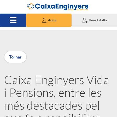
Salta al contingut principal
Accés
Dona't d'alta
P
Tornar
u
Caixa Enginyers Vida
b
i Pensions, entre les
l
més destacades pel
i