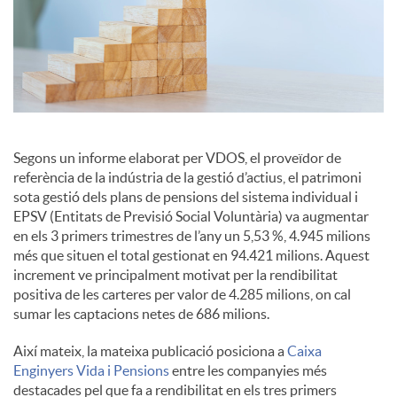
c
o
n
Segons un informe elaborat per VDOS, el proveïdor de
referència de la indústria de la gestió d’actius, el patrimoni
sota gestió dels plans de pensions del sistema individual i
t
EPSV (Entitats de Previsió Social Voluntària) va augmentar
en els 3 primers trimestres de l’any un 5,53 %, 4.945 milions
més que situen el total gestionat en 94.421 milions. Aquest
i
increment ve principalment motivat per la rendibilitat
positiva de les carteres per valor de 4.285 milions, on cal
sumar les captacions netes de 686 milions.
n
Així mateix, la mateixa publicació posiciona a
Caixa
Enginyers Vida i Pensions
entre les companyies més
g
destacades pel que fa a rendibilitat en els tres primers