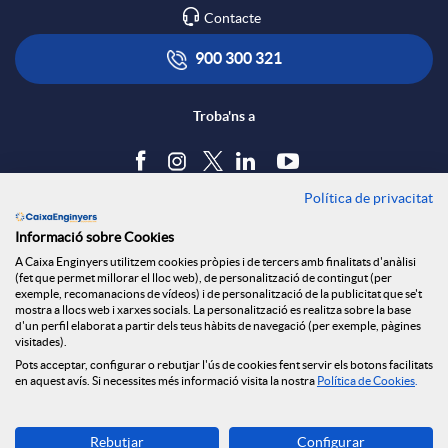
l
t
Contacte
r
i
ó
900 300 321
x
c
n
Troba'ns a
e
a
s
Política de privacitat
Blog
s
Informació sobre Cookies
c
a
Tauler d'anuncis
A Caixa Enginyers utilitzem cookies pròpies i de tercers amb finalitats d'anàlisi
Política de cookies
(fet que permet millorar el lloc web), de personalització de contingut (per
S
Avís legal
exemple, recomanacions de vídeos) i de personalització de la publicitat que se't
i
l
mostra a llocs web i xarxes socials. La personalització es realitza sobre la base
Seguretat Online
d'un perfil elaborat a partir dels teus hàbits de navegació (per exemple, pàgines
Privacitat
visitades).
o
Pots acceptar, configurar o rebutjar l'ús de cookies fent servir els botons facilitats
Canal denúncies
o
a
en aquest avís. Si necessites més informació visita la nostra
Política de Cookies
.
c
Descarrega-la ara
Rebutjar
Configurar