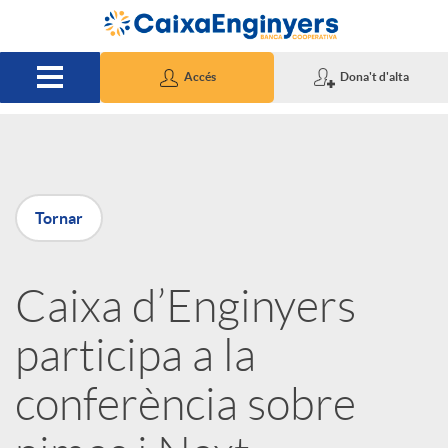
Salta al contingut principal
Accés
Dona't d'alta
P
Tornar
u
Caixa d’Enginyers
b
participa a la
l
conferència sobre
i