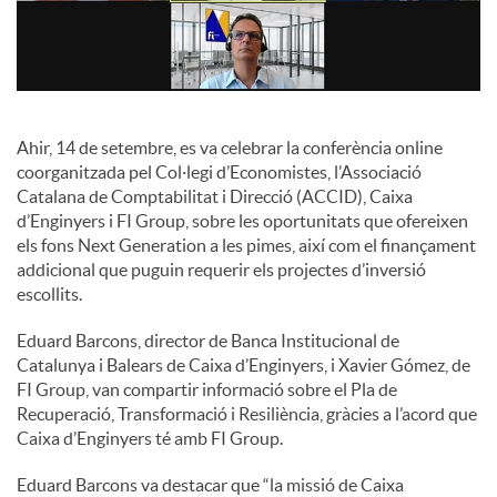
c
o
Ahir, 14 de setembre, es va celebrar la conferència online
coorganitzada pel Col·legi d’Economistes, l’Associació
n
Catalana de Comptabilitat i Direcció (ACCID), Caixa
d’Enginyers i FI Group, sobre les oportunitats que ofereixen
els fons Next Generation a les pimes, així com el finançament
t
addicional que puguin requerir els projectes d’inversió
escollits.
i
Eduard Barcons, director de Banca Institucional de
Catalunya i Balears de Caixa d’Enginyers, i Xavier Gómez, de
FI Group, van compartir informació sobre el Pla de
n
Recuperació, Transformació i Resiliència, gràcies a l’acord que
Caixa d’Enginyers té amb FI Group.
g
Eduard Barcons va destacar que “la missió de Caixa