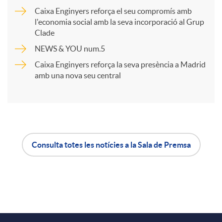
Caixa Enginyers reforça el seu compromís amb
r
l'economia social amb la seva incorporació al Grup
Clade
NEWS & YOU num.5
t
Caixa Enginyers reforça la seva presència a Madrid
amb una nova seu central
i
r
a
Consulta totes les notícies a la Sala de Premsa
A
B
X
p
o
a