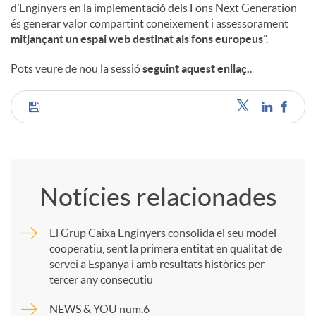
d’Enginyers en la implementació dels Fons Next Generation
és generar valor compartint coneixement i assessorament
u
mitjançant un espai web destinat als fons europeus
”.
Pots veure de nou la sessió
seguint aquest enllaç.
.
t
C
s
o
Notícies relacionades
m
El Grup Caixa Enginyers consolida el seu model
cooperatiu, sent la primera entitat en qualitat de
p
servei a Espanya i amb resultats històrics per
tercer any consecutiu
a
NEWS & YOU num.6