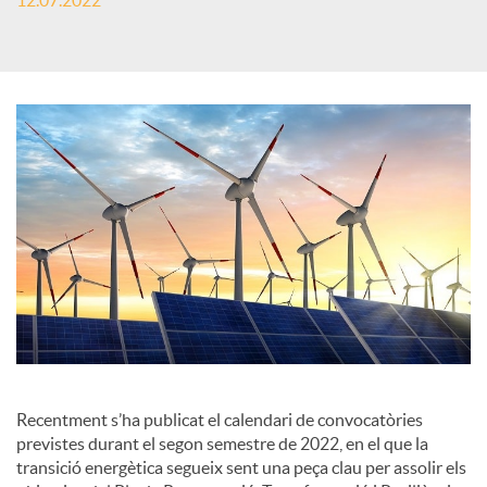
12.07.2022
c
a
d
o
r
d
Recentment s’ha publicat el calendari de convocatòries
previstes durant el segon semestre de 2022, en el que la
e
transició energètica segueix sent una peça clau per assolir els