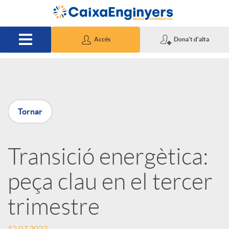
Salta al contingut principal
Accés
Dona't d'alta
P
Tornar
u
Transició energètica:
b
peça clau en el tercer
l
trimestre
i