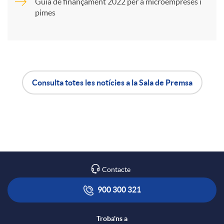
Guia de finançament 2022 per a microempreses i
t
pimes
i
r
Consulta totes les notícies a la Sala de Premsa
A
B
a
p
o
X
l
t
a
Contacte
i
ó
900 300 321
r
Troba'ns a