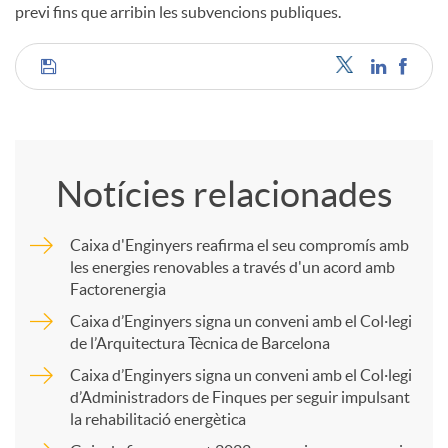
previ fins que arribin les subvencions publiques.
u
C
t
o
s
Notícies relacionades
m
Caixa d'Enginyers reafirma el seu compromís amb
les energies renovables a través d'un acord amb
p
Factorenergia
Caixa d’Enginyers signa un conveni amb el Col·legi
a
de l’Arquitectura Tècnica de Barcelona
Caixa d’Enginyers signa un conveni amb el Col·legi
d’Administradors de Finques per seguir impulsant
r
la rehabilitació energètica