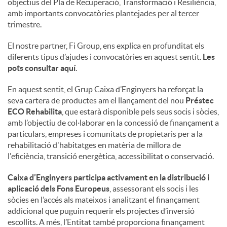
objectius del Pla de Recuperació, Transformació i Resiliència,
amb importants convocatòries plantejades per al tercer
c
trimestre.
El nostre partner, Fi Group, ens explica en profunditat els
o
diferents tipus d’ajudes i convocatòries en aquest sentit.
Les
pots consultar aquí
.
n
En aquest sentit, el Grup Caixa d’Enginyers ha reforçat la
seva cartera de productes am el llançament del nou
Préstec
ECO Rehabilita
, que estarà disponible pels seus socis i sòcies,
t
amb l’objectiu de col·laborar en la concessió de finançament a
particulars, empreses i comunitats de propietaris per a la
rehabilitació d'habitatges en matèria de millora de
i
l'eficiència, transició energètica, accessibilitat o conservació.
Caixa d’Enginyers participa activament en la distribució i
n
aplicació dels Fons Europeus
, assessorant els socis i les
sòcies en l’accés als mateixos i analitzant el finançament
addicional que puguin requerir els projectes d’inversió
g
escollits. A més, l’Entitat també proporciona finançament