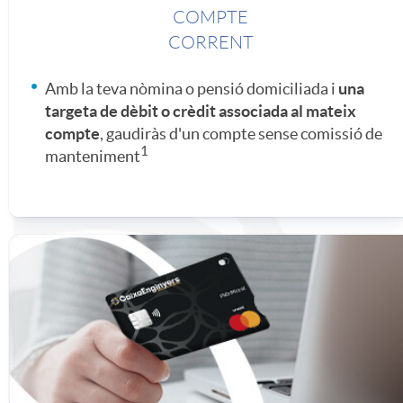
COMPTE
o
a
n
o
r
CORRENT
r
d
Amb la teva nòmina o pensió domiciliada i
una
i
n
a
targeta de dèbit o crèdit associada al mateix
compte
, gaudiràs d'un compte sense comissió de
r
e
1
o
s
r
manteniment
e
s
a
t
r
s
n
u
p
i
d
o
d
i