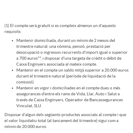
n
r
i
D
I
(1) El compte serà gratuït si es compleix almenys un d'aquests
o
s
requisits:
i
Mantenir domiciliada, durant un mínim de 2 mesos del
n
trimestre natural, una nòmina, pensió, prestació per
n
desocupació o ingressos recurrents d'import igual o superior
a 700 euros**, i disposar d’una targeta de crèdit o dèbit de
s
g
Caixa Enginyers associada al mateix compte.
s
Mantenir en el compte un saldo mitjà superior a 20.000 euros
durant el trimestre natural (període de liquidació de la
c
e
comissió).
a
Mantenir en vigor i domiciliades en el compte dues o més
assegurances d’entre els rams de Vida, Llar, Auto i Salut a
l
través de Caixa Enginyers, Operador de Bancassegurances
n
n
Vinculat, SLU.
Disposar d'algun dels següents productes associats al compte i que
a
i
el valor liquidatiu total (al tancament del trimestre) sigui com a
i
mínim de 20.000 euros: