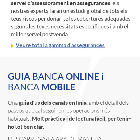
servei d'assessorament en assegurances
, els
nostres experts faran un estudi global de tots els
p
e
teus riscos per donar-te les cobertures adequades
segons les teves necessitats específiques i amb el
a
millor servei postvenda.
n
Veure tota la gamma d'assegurances
r
i
C
a
GUIA
ONLINE
o
BANCA
i
MOBILE
BANCA
a
g
r
guia d'ús dels canals en línia
Una
, amb el detall dels
j
passos que cal seguir en les operacions més
a
Molt pràctica i de lectura fàcil, per tenir-
habituals.
ho tot ben clar.
e
r
DESCARREGA-LA ARA DE MANERA