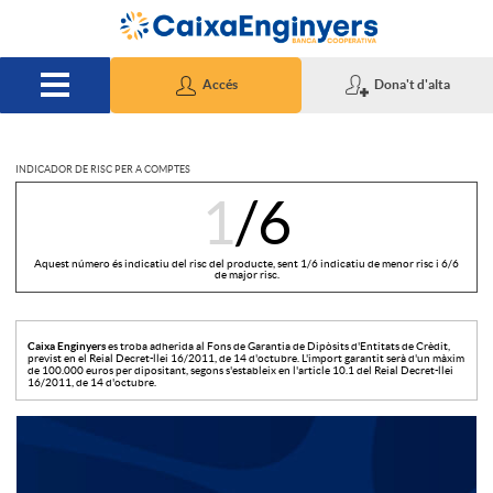
Salta al contingut principal
Accés
Dona't d'alta
INDICADOR DE RISC PER A COMPTES
I
1
/6
n
Aquest número és indicatiu del risc del producte, sent 1/6 indicatiu de menor risc i 6/6
de major risc.
d
Caixa Enginyers
es troba adherida al Fons de Garantia de Dipòsits d'Entitats de Crèdit,
previst en el Reial Decret-llei 16/2011, de 14 d'octubre. L'import garantit serà d'un màxim
de 100.000 euros per dipositant, segons s'estableix en l'article 10.1 del Reial Decret-llei
16/2011, de 14 d'octubre.
i
T
A
c