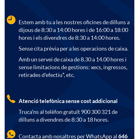
i
t
S
s
c
e
Estem amb tu a les nostres oficines de dilluns a
e
dijous de 8:30 a 14:00 hores i de 16:00 a 18:00
e
hores i els divendres de 8:30 a 14:00 hores.
a
n
n
Sense cita prèvia per a les operacions de caixa.
g
Amb un servei de caixa de 8.30 a 14.00 hores i
c
i
sense limitacions de gestions: xecs, ingressos,
i
u
retirades d'efectiu*, etc.
i
d
o
r
Atenció telefònica sense cost addicional
o
o
r
i
Truca'ns al telèfon gratuït 900 300 321 de
dilluns a divendres de 8:30 a 18 hores.
n
c
s
d
Contacta amb nosaltres per WhatsApp al
646