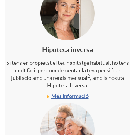
n
o
i
n
Hipoteca inversa
o
e
Si tens en propietat el teu habitatge habitual, ho tens
molt fàcil per complementar la teva pensió de
r
r
2
jubilació amb una renda mensual
, amb la nostra
Hipoteca Inversa.
s
t
Més informació
e
l