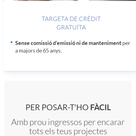
n
a
a
TARGETA DE CRÈDIT
s
GRATUÏTA
d
a
Sense comissió d’emissió ni de manteniment
per
i
a majors de 65 anys.
e
d
v
i
s
e
a
C
PER POSAR-T'HO
FÀCIL
l
o
Amb prou ingressos per encarar
a
tots els teus projectes
n