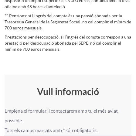
disposar d'un import superior als 3.000 euros, contacta amb la teva
e
oficina amb 48 hores d'antelació.
** Pensions: si l’ingrés del compte és una pensió abonada per la
Tresoreria General de la Seguretat Social, no cal complir el mínim de
s
700 euros mensuals.
Prestacions per desocupació: si l’ingrés del compte correspon a una
prestació per desocupació abonada pel SEPE, no cal complir el
mínim de 700 euros mensuals.
A
Vull informació
T
p
Emplena el formulari i contactarem amb tu el més aviat 
í
F
F
possible.

l
Tots els camps marcats amb * són obligatoris.
t