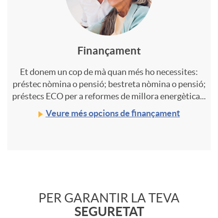
o
Finançament
f
Et donem un cop de mà quan més ho necessites:
préstec nòmina o pensió; bestreta nòmina o pensió;
a
préstecs ECO per a reformes de millora energètica...
Veure més opcions de finançament
c
i
C
l
PER GARANTIR LA TEVA
o
SEGURETAT
l