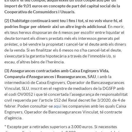
En obrir el teu compte, adquireixes un títol cooperatiu per un
I
n
import de 9,01 euros en concepte de part del capital social de la
Cooperativa de Consumidors i Usuaris.
(2) L'habitatge continuarà sent teu i fins i tot, si no vols viure-hi, el
O
g
podries llogar per obtenir així un altre ingrés addicional
. En morir,
els teus hereus disposaran de 6 mesos per escollir entre liquidar el
deute tornant els diners prestats més els interessos generats pel
R
J
préstec, o bé vendre la propietat i cancel·lar el deute amb els diners
de la venda. Si en finalitzar els 6 mesos no s'ha cancel·lat el deute,
s’executarà la garantia hipotecària a través de l'immoble i/o, si
escau, d’altres béns de l'herència.
o
(3) Assegurances contractades amb Caixa Enginyers Vida,
Companyia d'Assegurances i Reassegurances, SAU
, i amb la
v
intermediació de Caixa Enginyers, Operador de Bancassegurances
Vinculat, SLU, inscrit en el registre de mediadors de la DGSFP amb
el codi OV0052 i que té concertada l’assegurança de responsabilitat
e
civil requerida per l'article 152 del Reial decret llei 3/2020, de 4 de
febrer. Poden consultar-se
aquí
les companyies amb les quals Caixa
Enginyers, Operador de Bancassegurances Vinculat, té contracte
d'agència.
n
* Excepte per a retirades superiors a 3.000 euros. Si necessites