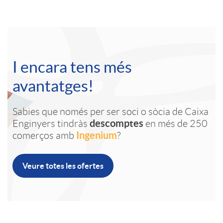
e
S
n
A
e
s
C
g
p
I encara tens més
n
a
S
l
avantatges!
i
j
Sabies que només per ser soci o sòcia de Caixa
e
i
descomptes
Enginyers tindràs
en més de 250
o
Ingenium
comerços amb
?
e
n
c
r
Veure totes les ofertes
t
i
a
s
i
o
c