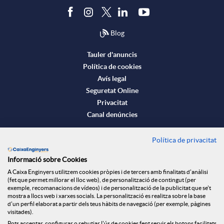
c
l
Blog
t
l
Tauler d'anuncis
Política de cookies
Avís legal
o
i
Seguretat Online
Privacitat
Canal denúncies
n
Política de privacitat
Descarrega-la ara
f
Banca MOBILE
Informació sobre Cookies
A Caixa Enginyers utilitzem cookies pròpies i de tercers amb finalitats d'anàlisi
© Caixa Enginyers 2026
(fet que permet millorar el lloc web), de personalització de contingut (per
o
exemple, recomanacions de vídeos) i de personalització de la publicitat que se't
mostra a llocs web i xarxes socials. La personalització es realitza sobre la base
d'un perfil elaborat a partir dels teus hàbits de navegació (per exemple, pàgines
visitades).
r
Pots acceptar, configurar o rebutjar l'ús de cookies fent servir els botons facilitats