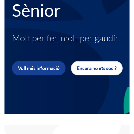
Sènior
e
p
a
x
l
d
Molt per fer, molt per gaudir.
t
i
o
o
c
Vull més informació
Encara no ets soci?
r
b
a
e
a
c
s
n
i
r
A
P