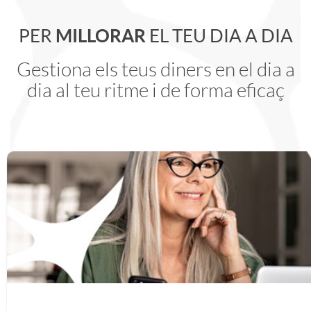
n
o
i
p
a
PER
MILLORAR
EL TEU DIA A DIA
e
n
Gestiona els teus diners en el dia a
e
l
r
dia al teu ritme i de forma eficaç
r
s
s
i
a
S
a
g
c
m
e
n
o
a
e
n
i
S
c
j
i
d
e
i
o