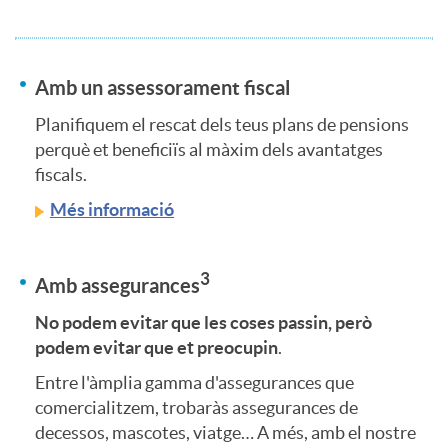
n
a
Amb un assessorament fiscal
t
n
Planifiquem el rescat dels teus plans de pensions
perquè et beneficiïs al màxim dels avantatges
e
fiscals.
d
Més informació
n
i
3
Amb assegurances
i
n
No podem evitar que les coses passin, però
podem evitar que et preocupin
.
d
g
Entre l'àmplia gamma d'assegurances que
comercialitzem, trobaràs assegurances de
o
S
decessos, mascotes, viatge… A més, amb el nostre