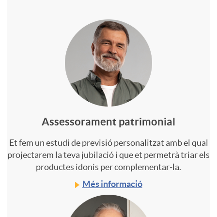
n
t
d
e
i
n
n
i
Assessorament patrimonial
Et fem un estudi de previsió personalitzat amb el qual
g
d
projectarem la teva jubilació i que et permetrà triar els
productes idonis per complementar-la.
S
o
Més informació
e
p