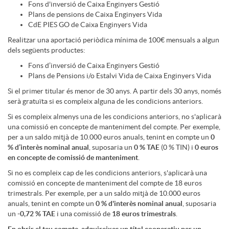
i
Fons d'inversió de Caixa Enginyers Gestió
u
Plans de pensions de Caixa Enginyers Vida
d
CdE PIES GO de Caixa Enginyers Vida
m
Realitzar una aportació periòdica mínima de 100€ mensuals a algun
m
a
dels següents productes:
Fons d’inversió de Caixa Enginyers Gestió
e
l
Plans de Pensions i/o Estalvi Vida de Caixa Enginyers Vida
d
Si el primer titular és menor de 30 anys. A partir dels 30 anys, només
serà gratuïta si es compleix alguna de les condicions anteriors.
r
a
e
Si es compleix almenys una de les condicions anteriors, no s'aplicarà
una comissió en concepte de manteniment del compte. Per exemple,
S
per a un saldo mitjà de 10.000 euros anuals, tenint en compte un
0
n
% d’interès nominal anual
, suposaria un
0 % TAE
(0 % TIN) i
0 euros
s
en concepte de comissió de manteniment
.
E
Si no es compleix cap de les condicions anteriors, s'aplicarà una
d
comissió en concepte de manteniment del compte de 18 euros
trimestrals. Per exemple, per a un saldo mitjà de 10.000 euros
N
anuals, tenint en compte un
0 % d'interès nominal anual
, suposaria
i
un
-0,72 % TAE
i una comissió de
18 euros trimestrals
.