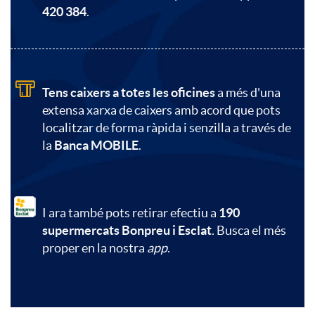
s
o
420 384
.
a
a
n
d
Tens caixers a totes les oficines
a més d'una
n
t
extensa xarxa de caixers amb acord que pots
l
localitzar de forma ràpida i senzilla a través de
i
a
la
Banca MOBILE
.
a
d
c
n
I ara també pots retirar efectiu a
190
a
t
supermercats Bonpreu i Esclat
. Busca el més
proper en la nostra
app
.
d
d
o
i