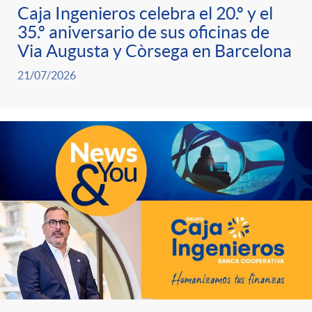
n
H
i
s
e
c
Caja Ingenieros celebra el 20.º y el
n
i
35.º aniversario de sus oficinas de
O
g
c
Via Augusta y Còrsega en Barcelona
o
i
c
e
l
21/07/2026
M
a
s
n
i
H
E
d
a
f
o
O
m
o
l
o
n
M
i
r
t
r
n
E
n
d
m
o
a