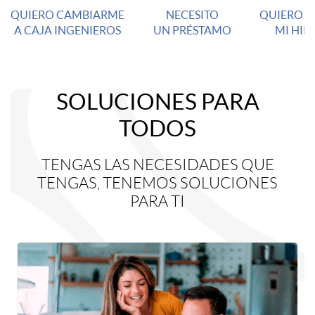
QUIERO CAMBIARME
NECESITO
QUIERO C
c
A CAJA INGENIEROS
UN PRÉSTAMO
MI HIP
e
SOLUCIONES PARA
s
S
TODOS
o
o
TENGAS LAS NECESIDADES QUE
TENGAS, TENEMOS SOLUCIONES
PARA TI
r
l
á
u
p
c