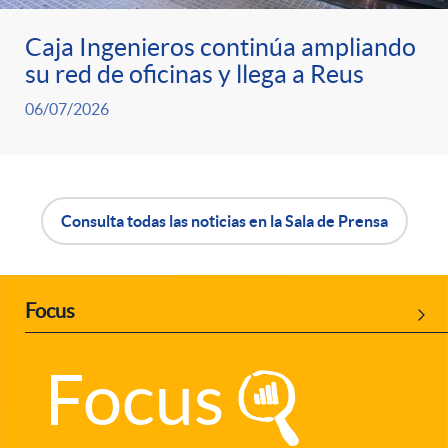
i
o
Caja Ingenieros continúa ampliando
d
su red de oficinas y llega a Reus
v
06/07/2026
o
a
s
w
B
Consulta todas las noticias en la Sala de Prensa
e
o
Focus
P
b
t
Focus
u
o