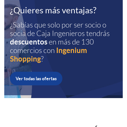
I
B
n
t
g
h
¿Quieres más ventajas?
n
a
e
a
h
¿Sabías que solo por ser socio o
o
socia de
Caja Ingenieros
tendrás
g
n
s
descuentos
en más de 130
t
m
Ingenium
comercios con
e
n
o
Shopping
?
b
e
n
e
c
o
Ver todas las ofertas
-
i
r
i
x
I
u
I
o
N
T
a
m