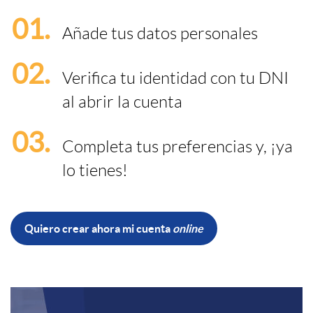
n
l
t
01.
Añade tus datos personales
t
o
a
02.
Verifica tu identidad con tu DNI
a
q
al abrir la cuenta
s
03.
o
u
Completa tus preferencias y, ¡ya
o
lo tienes!
n
e
c
l
Quiero crear ahora mi cuenta
online
a
L
i
i
l
i
o