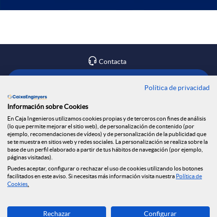
o
t
n
F
a
e
Contacta
o
t
900 300 321
Política de privacidad
s
o
o
Información sobre Cookies
Encuéntranos en
En Caja Ingenieros utilizamos cookies propias y de terceros con fines de análisis
(lo que permite mejorar el sitio web), de personalización de contenido (por
t
d
ejemplo, recomendaciones de vídeos) y de personalización de la publicidad que
se te muestra en sitios web y redes sociales. La personalización se realiza sobre la
base de un perfil elaborado a partir de tus hábitos de navegación (por ejemplo,
Blog
páginas visitadas).
e
a
Puedes aceptar, configurar o rechazar el uso de cookies utilizando los botones
Tablón de anuncios
facilitados en este aviso. Si necesitas más información visita nuestra
Política de
X
Política de cookies
Cookies
.
r
PRIMERA
ENTIDAD
s
Aviso legal
FINANCIERA
Seguridad Online
EN CALIDAD DE
Rechazar
Configurar