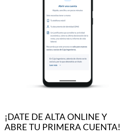
b
l
r
o
i
q
r
u
c
e
u
a
¡DATE DE ALTA ONLINE Y
e
B
l
ABRE TU PRIMERA CUENTA!