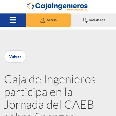
Saltar al contenido principal
Acceso
Date de alta
P
Volver
u
Caja de Ingenieros
b
participa en la
l
Jornada del CAEB
i