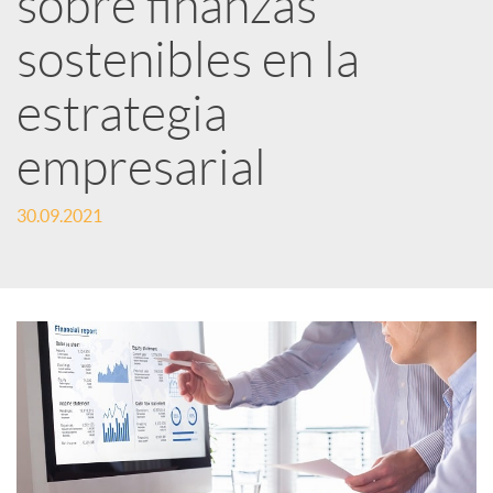
sobre finanzas
sostenibles en la
c
estrategia
a
empresarial
d
30.09.2021
o
r
d
e