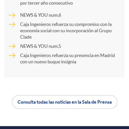
por tercer año consecutivo
a
NEWS & YOU num.6
Caja Ingenieros refuerza su compromiso con la
r
economía social con su incorporación al Grupo
Clade
NEWS & YOU num.5
t
Caja Ingenieros refuerza su presencia en Madrid
con un nuevo buque insignia
i
r
e
Consulta todas las noticias en la Sala de Prensa
A
B
n
p
o