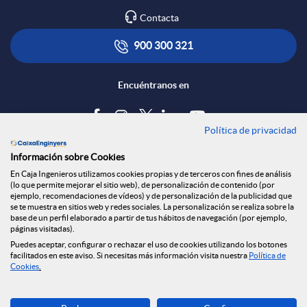
Contacta
R
l
t
900 300 321
e
i
ó
Encuéntranos en
d
c
n
Política de privacidad
Blog
e
Información sobre Cookies
a
s
Tablón de anuncios
En Caja Ingenieros utilizamos cookies propias y de terceros con fines de análisis
(lo que permite mejorar el sitio web), de personalización de contenido (por
Política de cookies
ejemplo, recomendaciones de vídeos) y de personalización de la publicidad que
s
c
a
Aviso legal
se te muestra en sitios web y redes sociales. La personalización se realiza sobre la
base de un perfil elaborado a partir de tus hábitos de navegación (por ejemplo,
Seguridad Online
páginas visitadas).
Privacidad
S
Puedes aceptar, configurar o rechazar el uso de cookies utilizando los botones
i
l
facilitados en este aviso. Si necesitas más información visita nuestra
Política de
Canal denuncias
Cookies
.
o
o
a
Descarga ahora