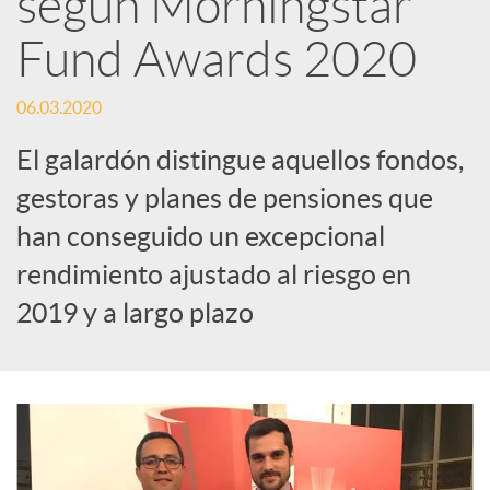
según Morningstar
Fund Awards 2020
c
06.03.2020
a
El galardón distingue aquellos fondos,
d
gestoras y planes de pensiones que
han conseguido un excepcional
o
rendimiento ajustado al riesgo en
2019 y a largo plazo
r
d
e