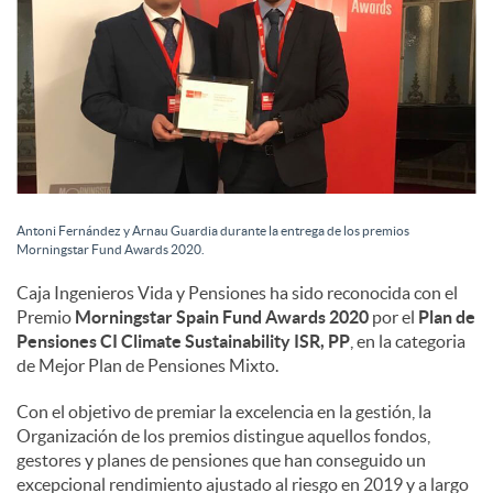
c
o
n
Antoni Fernández y Arnau Guardia durante la entrega de los premios
Morningstar Fund Awards 2020.
t
Caja Ingenieros Vida y Pensiones ha sido reconocida con el
Premio
Morningstar Spain Fund Awards 2020
por el
Plan de
e
Pensiones
CI Climate Sustainability ISR, PP
, en la categoria
de Mejor Plan de Pensiones Mixto.
n
Con el objetivo de premiar la excelencia en la gestión, la
Organización de los premios distingue aquellos fondos,
gestores y planes de pensiones que han conseguido un
i
excepcional rendimiento ajustado al riesgo en 2019 y a largo