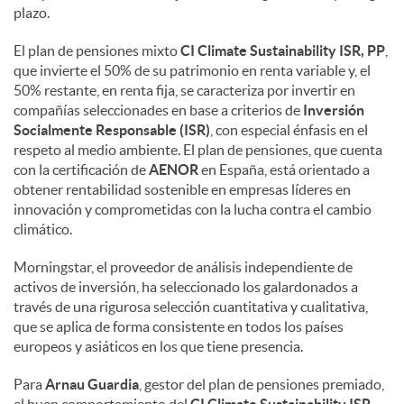
plazo.
d
El plan de pensiones mixto
CI Climate Sustainability ISR, PP
,
que invierte el 50% de su patrimonio en renta variable y, el
50% restante, en renta fija, se caracteriza por invertir en
o
compañías seleccionades en base a criterios de
Inversión
Socialmente Responsable (ISR)
, con especial énfasis en el
respeto al medio ambiente. El plan de pensiones, que cuenta
s
con la certificación de
AENOR
en España, está orientado a
obtener rentabilidad sostenible en empresas líderes en
innovación y comprometidas con la lucha contra el cambio
climático.
Morningstar, el proveedor de análisis independiente de
activos de inversión, ha seleccionado los galardonados a
través de una rigurosa selección cuantitativa y cualitativa,
que se aplica de forma consistente en todos los países
europeos y asiáticos en los que tiene presencia.
Para
Arnau Guardia
, gestor del plan de pensiones premiado,
el buen comportamiento del
CI Climate Sustainability ISR,