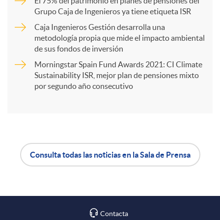
r
El 75% del patrimonio en planes de pensiones del
Grupo Caja de Ingenieros ya tiene etiqueta ISR
Caja Ingenieros Gestión desarrolla una
t
metodología propia que mide el impacto ambiental
de sus fondos de inversión
i
Morningstar Spain Fund Awards 2021: CI Climate
Sustainability ISR, mejor plan de pensiones mixto
por segundo año consecutivo
r
e
n
Consulta todas las noticias en la Sala de Prensa
A
B
R
p
o
Contacta