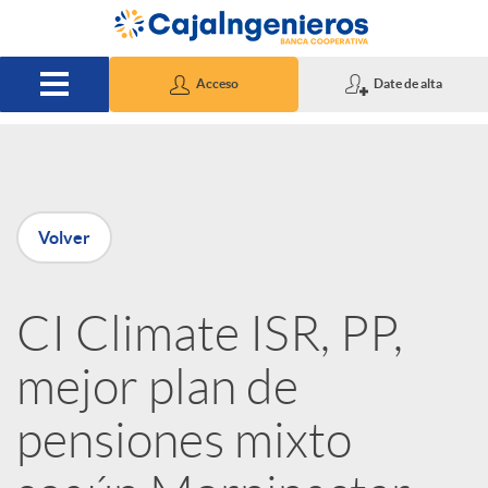
Saltar al contenido principal
Acceso
Date de alta
P
Volver
u
CI Climate ISR, PP,
b
mejor plan de
l
pensiones mixto
i