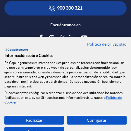
e
l
t
900 300 321
d
i
ó
Encuéntranos en
e
c
n
Política de privacidad
Blog
s
Información sobre Cookies
a
s
Tablón de anuncios
En Caja Ingenieros utilizamos cookies propias y de terceros con fines de análisis
(lo que permite mejorar el sitio web), de personalización de contenido (por
Política de cookies
S
ejemplo, recomendaciones de vídeos) y de personalización de la publicidad que
c
a
Aviso legal
se te muestra en sitios web y redes sociales. La personalización se realiza sobre la
base de un perfil elaborado a partir de tus hábitos de navegación (por ejemplo,
Seguridad Online
páginas visitadas).
Privacidad
o
Puedes aceptar, configurar o rechazar el uso de cookies utilizando los botones
i
l
Canal denuncias
facilitados en este aviso. Si necesitas más información visita nuestra
Política de
Cookies
.
c
o
a
Descarga ahora
Rechazar
Configurar
Banca MOBILE