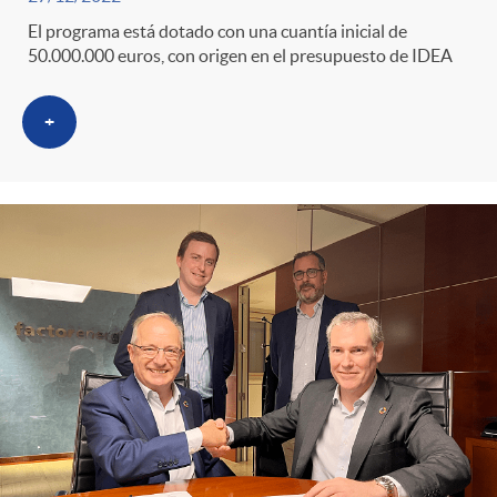
r
El programa está dotado con una cuantía inicial de
i
50.000.000 euros, con origen en el presupuesto de IDEA
o
d
+
C
o
a
s
t
e
g