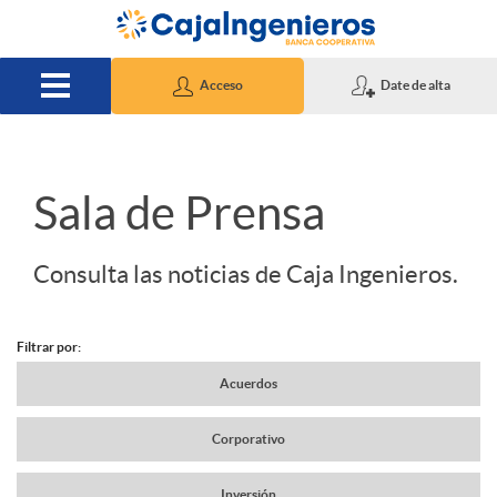
Saltar al contenido principal
Acceso
Date de alta
S
Sala de Prensa
l
Consulta las noticias de Caja Ingenieros.
i
Filtrar por:
N
Acuerdos
d
Corporativo
a
e
Inversión