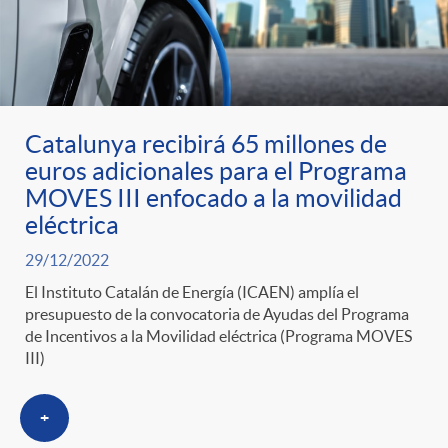
n
e
i
r
p
n
c
a
Catalunya recibirá 65 millones de
o
i
a
euros adicionales para el Programa
S
MOVES III enfocado a la movilidad
r
d
eléctrica
d
a
29/12/2022
c
o
o
El Instituto Catalán de Energía (ICAEN) amplía el
l
presupuesto de la convocatoria de Ayudas del Programa
de Incentivos a la Movilidad eléctrica (Programa MOVES
a
A
r
III)
a
t
n
d
+
d