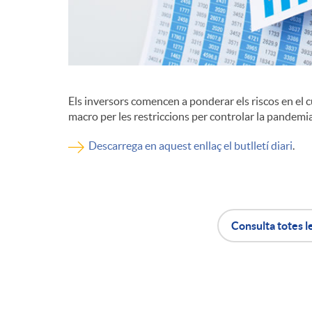
d
e
Els inversors comencen a ponderar els riscos en el c
c
macro per les restriccions per controlar la pandemia
Descarrega en aquest enllaç el butlletí diari
.
o
n
Consulta totes l
t
A
B
i