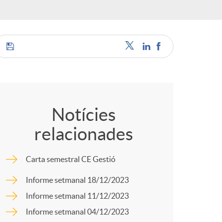
o
r
d
C
'
o
Notícies
i
relacionades
m
d
Carta semestral CE Gestió
p
Informe setmanal 18/12/2023
i
Informe setmanal 11/12/2023
a
Informe setmanal 04/12/2023