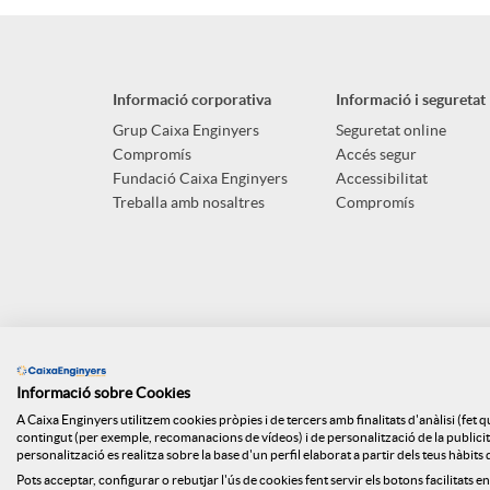
p
o
n
l
t
Informació corporativa
Informació i seguretat
g
i
ó
Grup Caixa Enginyers
Seguretat online
Compromís
Accés segur
u
Fundació Caixa Enginyers
Accessibilitat
c
n
Treballa amb nosaltres
Compromís
t
a
n
s
c
o
Informació sobre Cookies
i
t
A Caixa Enginyers utilitzem cookies pròpies i de tercers amb finalitats d'anàlisi (fet 
contingut (per exemple, recomanacions de vídeos) i de personalització de la publicitat
personalització es realitza sobre la base d'un perfil elaborat a partir dels teus hàbit
Pots acceptar, configurar o rebutjar l'ús de cookies fent servir els botons facilitats en