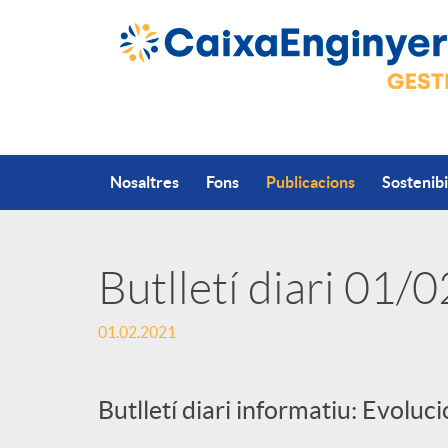
Salta al contingut principal
Nosaltres
Fons
Publicacions
Sostenibi
Butlletí diari 01/
P
01.02.2021
u
Butlletí diari informatiu: Evoluc
b