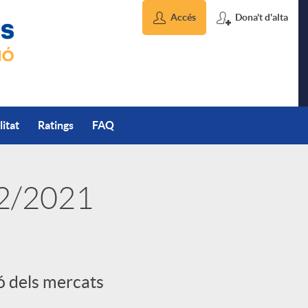
Accés
Dona't d'alta
litat
Ratings
FAQ
02/2021
ió dels mercats