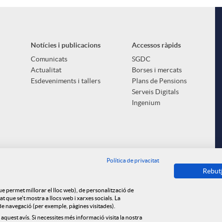
Notícies i publicacions
Accessos ràpids
Comunicats
SGDC
Actualitat
Borses i mercats
Esdeveniments i tallers
Plans de Pensions
Serveis Digitals
Ingenium
Política de privacitat
Rebut
que permet millorar el lloc web), de personalització de
 que se't mostra a llocs web i xarxes socials. La
s de navegació (per exemple, pàgines visitades).
 aquest avís. Si necessites més informació visita la nostra