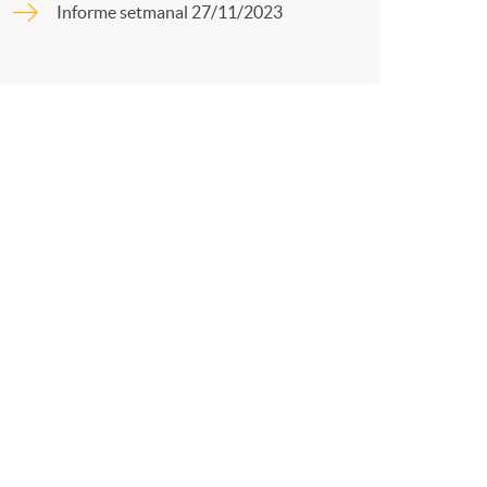
o
Informe setmanal 27/11/2023
r
m
t
a
r
a
X
a