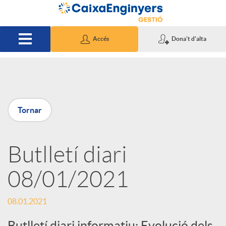
Salta al contingut principal
Accés
Dona't d'alta
P
Tornar
u
Butlletí diari
b
08/01/2021
l
08.01.2021
i
Butlletí diari informatiu: Evolució dels