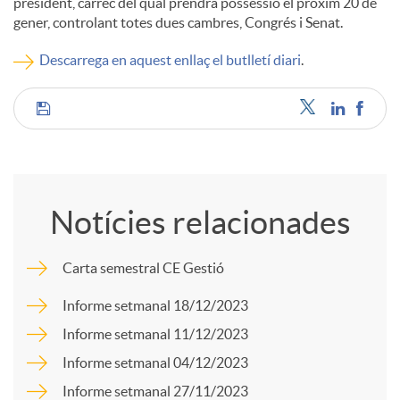
president, càrrec del qual prendrà possessió el pròxim 20 de
gener, controlant totes dues cambres, Congrés i Senat.
c
Descarrega en aquest enllaç el butlletí diari
.
o
C
n
o
t
Notícies relacionades
m
i
Carta semestral CE Gestió
p
Informe setmanal 18/12/2023
n
Informe setmanal 11/12/2023
a
Informe setmanal 04/12/2023
g
Informe setmanal 27/11/2023