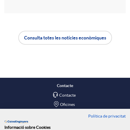
r
u
t
t
Consulta totes les notícies econòmiques
i
A
B
s
r
p
o
a
l
t
Contacte
X
Contacte
i
ó
Oficines
a
c
n
Política de privacitat
Troba'ns a
Informació sobre Cookies