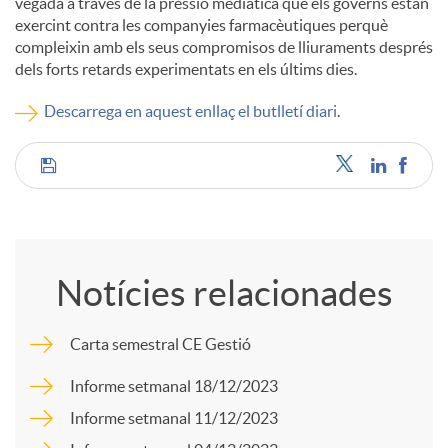
vegada a través de la pressió mediàtica que els governs estan
exercint contra les companyies farmacèutiques perquè
c
compleixin amb els seus compromisos de lliuraments després
dels forts retards experimentats en els últims dies.
o
Descarrega en aquest enllaç el butlletí diari
.
n
C
t
o
Notícies relacionades
i
m
Carta semestral CE Gestió
n
p
Informe setmanal 18/12/2023
Informe setmanal 11/12/2023
g