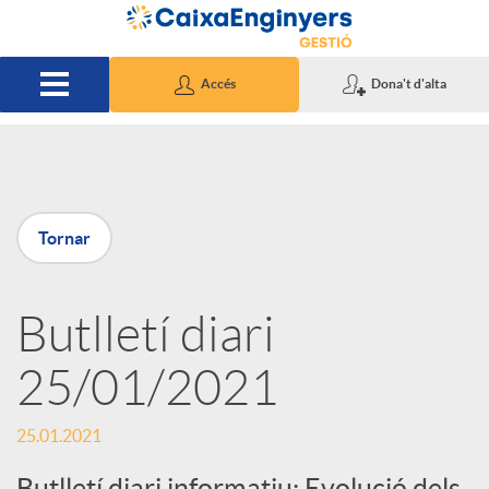
Salta al contingut principal
Accés
Dona't d'alta
P
Tornar
u
Butlletí diari
b
25/01/2021
l
25.01.2021
i
Butlletí diari informatiu: Evolució dels