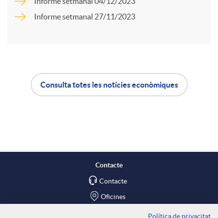
a
Informe setmanal 04/12/2023
Informe setmanal 27/11/2023
u
r
t
t
s
Consulta totes les notícies econòmiques
i
A
B
r
p
o
a
l
t
Contacte
X
Contacte
i
ó
Oficines
Política de privacitat