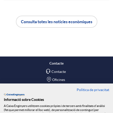
t
u
Consulta totes les notícies econòmiques
i
A
B
t
r
p
o
s
a
l
t
Contacte
X
Contacte
i
ó
Oficines
a
c
n
Política de privacitat
Troba'ns a
Informació sobre Cookies
Blog
r
a
n
A Caixa Enginyers utilitzem cookies pròpies i de tercers amb finalitats d'anàlisi
(fet que permet millorar el lloc web), de personalització de contingut (per