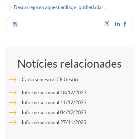
Descarrega en aquest enllaç el butlletí diari
.
c
C
o
o
n
Notícies relacionades
m
t
Carta semestral CE Gestió
p
i
Informe setmanal 18/12/2023
Informe setmanal 11/12/2023
a
n
Informe setmanal 04/12/2023
Informe setmanal 27/11/2023
r
g