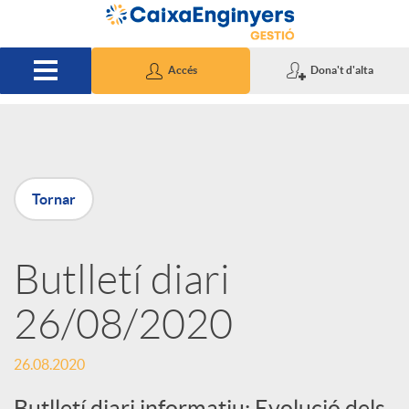
Salta al contingut principal
Accés
Dona't d'alta
P
Tornar
u
Butlletí diari
b
26/08/2020
l
26.08.2020
i
Butlletí diari informatiu: Evolució dels