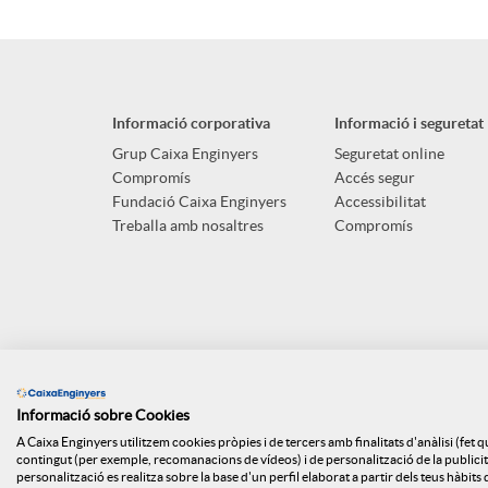
p
o
n
l
t
g
Informació corporativa
Informació i seguretat
i
ó
Grup Caixa Enginyers
Seguretat online
u
Compromís
Accés segur
Fundació Caixa Enginyers
Accessibilitat
c
n
Treballa amb nosaltres
Compromís
t
a
n
s
c
o
Informació sobre Cookies
i
t
A Caixa Enginyers utilitzem cookies pròpies i de tercers amb finalitats d'anàlisi (fet 
contingut (per exemple, recomanacions de vídeos) i de personalització de la publicitat
personalització es realitza sobre la base d'un perfil elaborat a partir dels teus hàbit