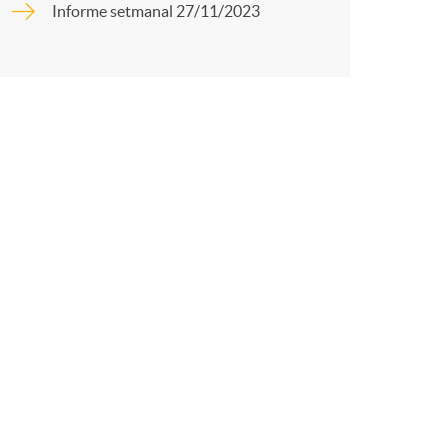
o
Informe setmanal 27/11/2023
r
m
t
a
r
a
X
a