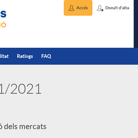
Accés
Dona't d'alta
litat
Ratings
FAQ
01/2021
ió dels mercats