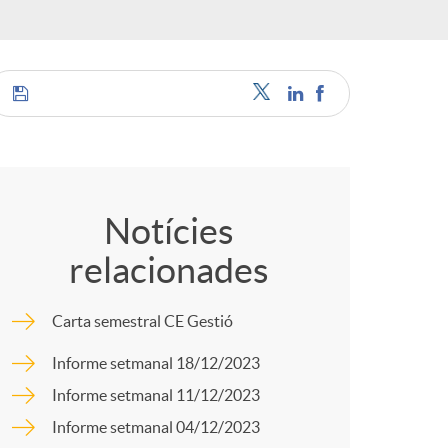
o
r
d
C
'
o
Notícies
i
relacionades
m
d
Carta semestral CE Gestió
p
Informe setmanal 18/12/2023
i
Informe setmanal 11/12/2023
a
Informe setmanal 04/12/2023