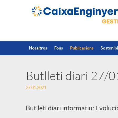
Salta al contingut principal
Nosaltres
Fons
Publicacions
Sostenibi
Butlletí diari 27/
P
27.01.2021
u
Butlletí diari informatiu: Evoluc
b