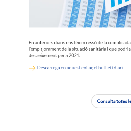
d
e
En anteriors diaris ens fèiem ressò de la complicad
c
l'empitjorament de la situació sanitària i que podr
de creixement per a 2021.
o
Descarrega en aquest enllaç el butlletí diari
.
n
Consulta totes l
t
A
B
i