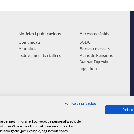
Notícies i publicacions
Accessos ràpids
Comunicats
SGDC
Actualitat
Borses i mercats
Esdeveniments i tallers
Plans de Pensions
Serveis Digitals
Ingenium
Política de privacitat
Rebut
que permet millorar el lloc web), de personalització de
 que se't mostra a llocs web i xarxes socials. La
s de navegació (per exemple, pàgines visitades).