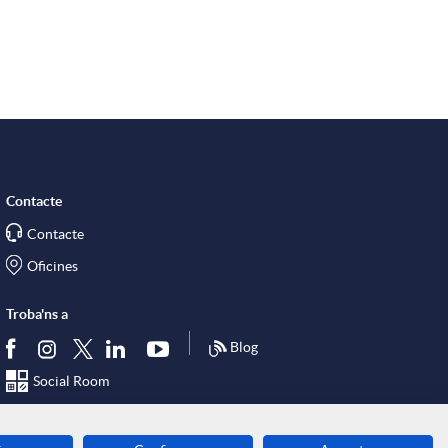
r
x
e
Contacte
s
Contacte
Oficines
S
Troba'ns a
o
Blog
Social Room
c