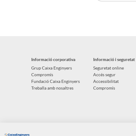
A
B
n
p
o
g
l
t
u
Informació corporativa
Informació i seguretat
i
ó
Grup Caixa Enginyers
Seguretat online
t
Compromís
Accés segur
Fundació Caixa Enginyers
Accessibilitat
c
n
s
Treballa amb nosaltres
Compromís
a
n
c
o