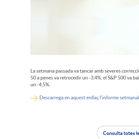
d
e
c
o
La setmana passada va tancar amb severes correccion
50 a penes va retrocedir un -3,4%, el S&P 500 va b
un -4,5%.
n
Descarrega en aquest enllaç l'informe setmana
t
i
Consulta totes l