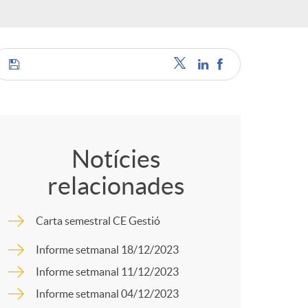
o
r
d
C
'
o
Notícies
i
relacionades
m
d
Carta semestral CE Gestió
p
Informe setmanal 18/12/2023
i
Informe setmanal 11/12/2023
a
Informe setmanal 04/12/2023