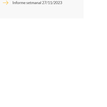
o
Informe setmanal 27/11/2023
r
m
t
a
r
a
X
a