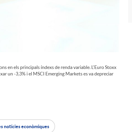
i
s en els principals índexs de renda variable. L'Euro Stoxx
aixar un -3,3% i el MSCI Emerging Markets es va depreciar
l
es notícies econòmiques