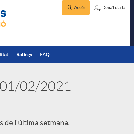
Accés
Dona't d'alta
litat
Ratings
FAQ
 01/02/2021
s de l'última setmana.