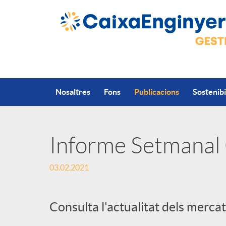
Salta al contingut principal
Nosaltres
Fons
Publicacions
Sostenibi
Informe Setmanal
P
03.02.2021
u
Consulta l'actualitat dels mercat
b