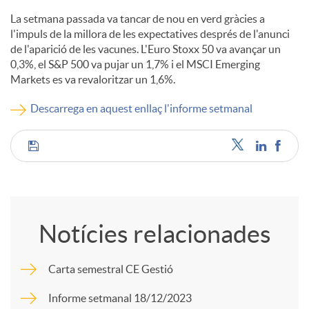
La setmana passada va tancar de nou en verd gràcies a
c
l'impuls de la millora de les expectatives després de l'anunci
de l'aparició de les vacunes. L'Euro Stoxx 50 va avançar un
0,3%, el S&P 500 va pujar un 1,7% i el MSCI Emerging
o
Markets es va revaloritzar un 1,6%.
Descarrega en aquest enllaç l'informe setmanal
n
C
t
o
i
Notícies relacionades
m
n
Carta semestral CE Gestió
p
g
Informe setmanal 18/12/2023