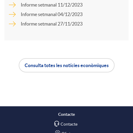
Informe setmanal 11/12/2023
a
u
Informe setmanal 04/12/2023
Informe setmanal 27/11/2023
r
t
t
s
Consulta totes les notícies econòmiques
i
A
B
r
p
o
a
l
t
Contacte
X
Contacte
i
ó