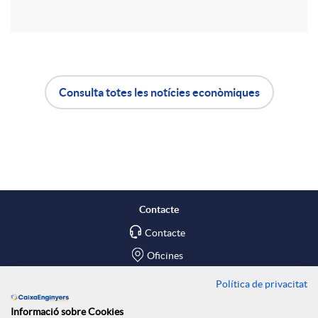
r
u
t
t
Consulta totes les notícies econòmiques
i
A
B
s
r
p
o
a
l
t
Contacte
X
Contacte
i
ó
Oficines
a
c
n
Política de privacitat
Troba'ns a
Informació sobre Cookies