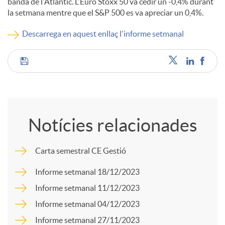
banda de l'Atlàntic. L'Euro Stoxx 50 va cedir un -0,4% durant
la setmana mentre que el S&P 500 es va apreciar un 0,4%.
c
Descarrega en aquest enllaç l'informe setmanal
o
C
n
o
t
Notícies relacionades
m
i
Carta semestral CE Gestió
p
Informe setmanal 18/12/2023
n
Informe setmanal 11/12/2023
a
Informe setmanal 04/12/2023
g
Informe setmanal 27/11/2023