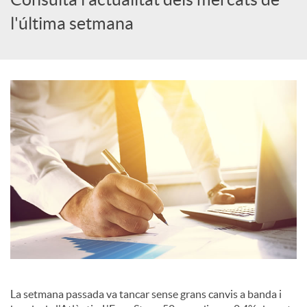
l'última setmana
c
a
d
o
r
d
e
La setmana passada va tancar sense grans canvis a banda i