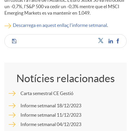
un costat i a l'altre de l'Atlàntic. L'Euro Stoxx 50 va retrocedir
un -0,7%, l'S&P 500 va cedir un -0,3% mentre que el MSCI
c
Emerging Markets es va mantenir en 1.049.
Descarrega en aquest enllaç l'informe setmanal
.
o
C
n
o
t
Notícies relacionades
m
i
Carta semestral CE Gestió
p
Informe setmanal 18/12/2023
n
Informe setmanal 11/12/2023
a
Informe setmanal 04/12/2023
g