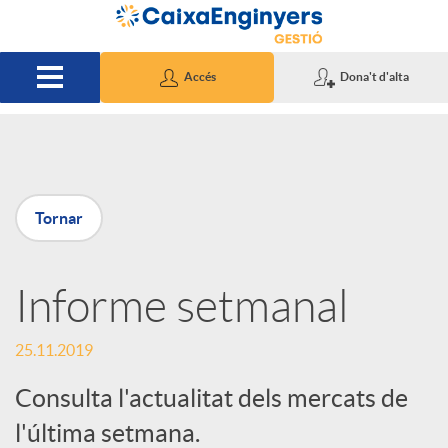
Salta al contingut principal
Accés
Dona't d'alta
P
Tornar
u
Informe setmanal
b
25.11.2019
l
Consulta l'actualitat dels mercats de
i
l'última setmana.