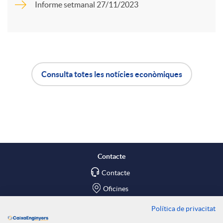
Informe setmanal 27/11/2023
r
u
t
t
Consulta totes les notícies econòmiques
i
A
B
s
r
p
o
a
l
t
Contacte
X
Contacte
i
ó
Oficines
a
c
n
Política de privacitat
Troba'ns a