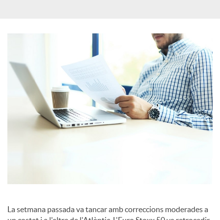
c
a
d
o
r
d
e
La setmana passada va tancar amb correccions moderades a