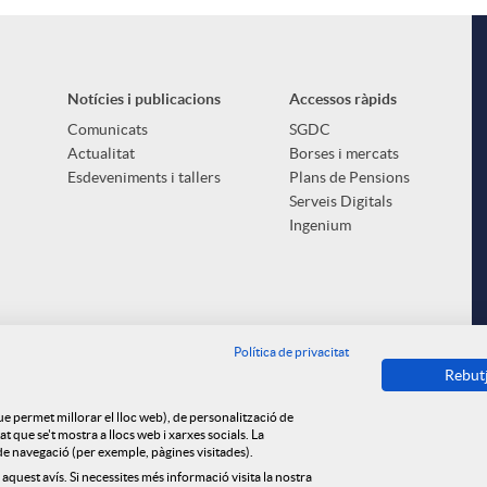
Notícies i publicacions
Accessos ràpids
Comunicats
SGDC
Actualitat
Borses i mercats
Esdeveniments i tallers
Plans de Pensions
Serveis Digitals
Ingenium
Política de privacitat
Rebut
que permet millorar el lloc web), de personalització de
 que se't mostra a llocs web i xarxes socials. La
s de navegació (per exemple, pàgines visitades).
 aquest avís. Si necessites més informació visita la nostra