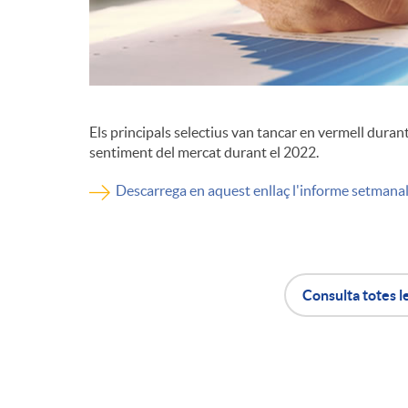
d
e
Els principals selectius van tancar en vermell duran
c
sentiment del mercat durant el 2022.
Descarrega en aquest enllaç l'informe setmana
o
n
Consulta totes l
t
A
B
i