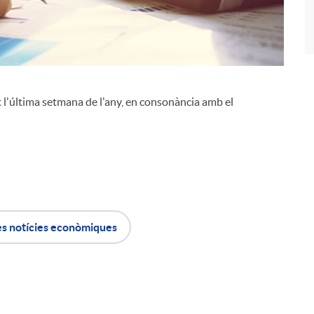
t l'última setmana de l'any, en consonància amb el
i
l
es notícies econòmiques