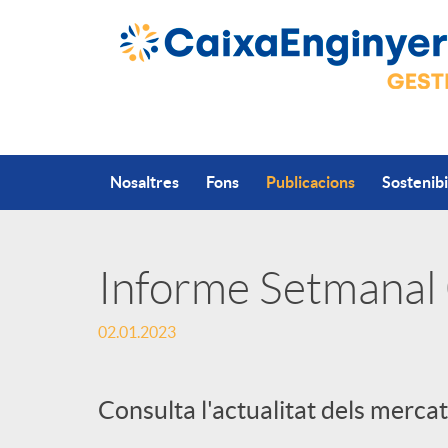
Salta al contingut principal
Nosaltres
Fons
Publicacions
Sostenibi
Informe Setmanal
P
02.01.2023
u
Consulta l'actualitat dels mercat
b