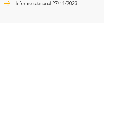
o
Informe setmanal 27/11/2023
r
m
t
a
r
a
X
a