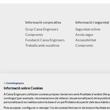
p
o
n
l
t
Informació corporativa
Informació i seguretat
g
i
ó
Grup Caixa Enginyers
Seguretat online
Compromís
Accés segur
u
Fundació Caixa Enginyers
Accessibilitat
c
n
Treballa amb nosaltres
Compromís
t
a
n
s
c
o
Informació sobre Cookies
i
t
A Caixa Enginyers utilitzem cookies pròpies i de tercers amb finalitats d'anàlisi (fet 
contingut (per exemple, recomanacions de vídeos) i de personalització de la publicitat
personalització es realitza sobre la base d'un perfil elaborat a partir dels teus hàbit
Pots acceptar, configurar o rebutjar l'ús de cookies fent servir els botons facilitats en