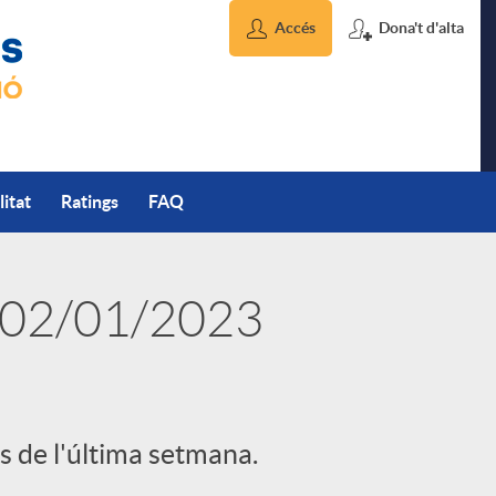
Accés
Dona't d'alta
litat
Ratings
FAQ
 02/01/2023
s de l'última setmana.