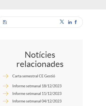
o
r
d
C
'
o
Notícies
i
relacionades
m
d
Carta semestral CE Gestió
p
Informe setmanal 18/12/2023
i
Informe setmanal 11/12/2023
a
Informe setmanal 04/12/2023