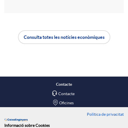
r
u
t
t
Consulta totes les notícies econòmiques
i
A
B
s
r
p
o
a
l
t
Contacte
X
Contacte
i
ó
Oficines
a
c
n
Política de privacitat
Troba'ns a
Informació sobre Cookies