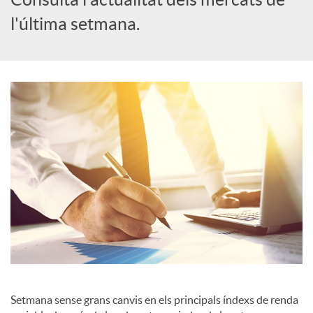
l'última setmana.
c
a
d
o
r
d
e
Setmana sense grans canvis en els principals índexs de renda