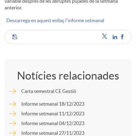
variable després de les abruptes pujades de la setmana
anterior.
c
Descarrega en aquest enllaç l'informe setmanal
o
C
n
o
t
Notícies relacionades
m
i
Carta semestral CE Gestió
p
Informe setmanal 18/12/2023
n
Informe setmanal 11/12/2023
a
Informe setmanal 04/12/2023
g
Informe setmanal 27/11/2023