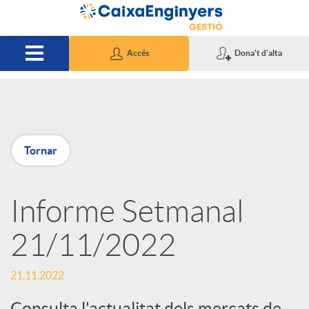
Salta al contingut principal
Accés
Dona't d'alta
P
Tornar
u
Informe Setmanal
b
21/11/2022
l
21.11.2022
i
Consulta l'actualitat dels mercats de