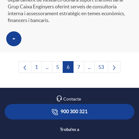
Grup Caixa Enginyers oferint serveis de consultoria
interna i assessorament estratègic en temes econòmics,
financers i bancaris.
+
1
...
5
6
7
...
53
Pàgina
Pàgines intermèdies Utilitzeu TAB per nave
Pàgina
Pàgina
Pàgina
Pàgines intermèdies Uti
Pàgina
Contacte
900 300 321
Troba'ns a