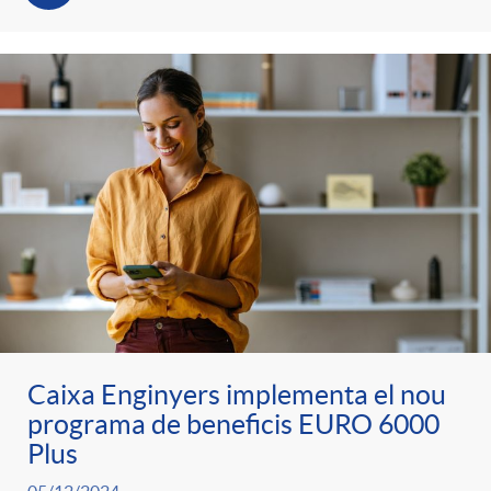
t
n
r
g
o
u
C
t
a
s
t
Caixa Enginyers implementa el nou
programa de beneficis EURO 6000
e
Plus