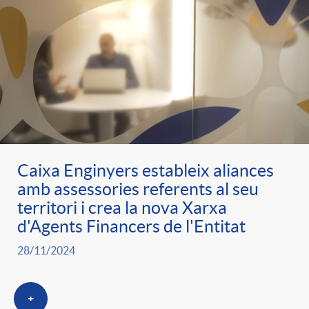
e
n
d
e
g
c
e
p
o
l
c
r
r
a
o
e
Caixa Enginyers estableix aliances
i
F
amb assessories referents al seu
n
territori i crea la nova Xarxa
n
d'Agents Financers de l'Entitat
e
i
t
s
28/11/2024
s
l
i
a
+