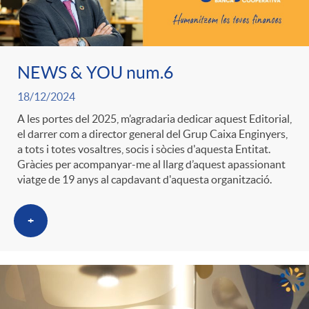
ó
t
l
r
p
e
i
NEWS & YOU num.6
a
e
n
18/12/2024
c
S
A les portes del 2025, m’agradaria dedicar aquest Editorial,
el darrer com a director general del Grup Caixa Enginyers,
r
i
a
a tots i totes vosaltres, socis i sòcies d'aquesta Entitat.
a
Gràcies per acompanyar-me al llarg d’aquest apassionant
viatge de 19 anys al capdavant d'aquesta organització.
c
d
d
l
+
a
o
o
a
t
A
r
d