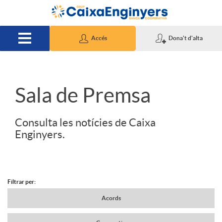
Salta al contingut principal
Accés
Dona't d'alta
S
Sala de Premsa
l
Consulta les notícies de Caixa
Enginyers.
i
d
Filtrar per:
N
Acords
e