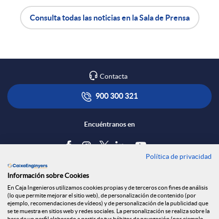
e
Consulta todas las noticias en la Sala de Prensa
A
B
n
p
o
R
Contacta
l
t
900 300 321
e
i
ó
Encuéntranos en
d
c
n
Política de privacidad
Blog
e
Información sobre Cookies
a
s
Tablón de anuncios
En Caja Ingenieros utilizamos cookies propias y de terceros con fines de análisis
(lo que permite mejorar el sitio web), de personalización de contenido (por
s
Política de cookies
ejemplo, recomendaciones de vídeos) y de personalización de la publicidad que
c
a
Aviso legal
se te muestra en sitios web y redes sociales. La personalización se realiza sobre la
base de un perfil elaborado a partir de tus hábitos de navegación (por ejemplo,