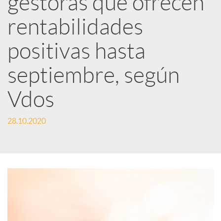
gestoras que ofrecen
rentabilidades
c
positivas hasta
a
septiembre, según
d
Vdos
o
28.10.2020
r
d
e