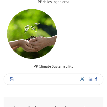
PP de los Ingenieros
PP Climate Sustainability
C
o