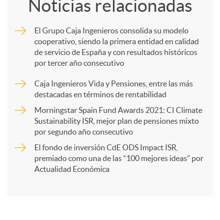
Noticias relacionadas
m
El Grupo Caja Ingenieros consolida su modelo
cooperativo, siendo la primera entidad en calidad
p
de servicio de España y con resultados históricos
por tercer año consecutivo
a
Caja Ingenieros Vida y Pensiones, entre las más
destacadas en términos de rentabilidad
r
Morningstar Spain Fund Awards 2021: CI Climate
Sustainability ISR, mejor plan de pensiones mixto
por segundo año consecutivo
t
El fondo de inversión CdE ODS Impact ISR,
premiado como una de las “100 mejores ideas” por
i
Actualidad Económica
r