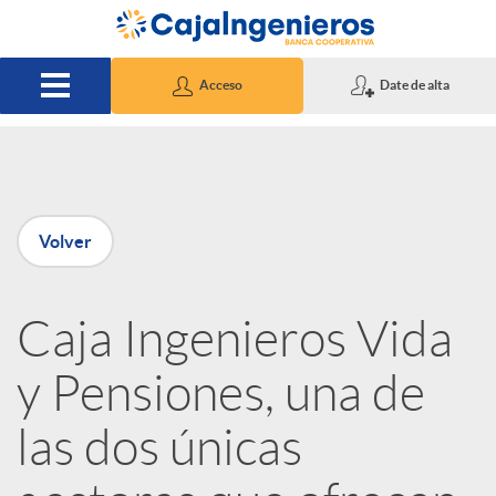
Saltar al contenido principal
Acceso
Date de alta
P
Volver
u
Caja Ingenieros Vida
b
y Pensiones, una de
l
las dos únicas
i