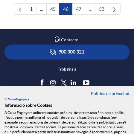
1
...
45
46
47
...
53
Pàgina
Pàgines intermèdies Utilitzeu TAB per navega
Pàgina
Pàgina
Pàgina
Pàgines intermèdies U
Pàgina
Contacte
900 300 321
Troba'ns a
Política de privacitat
Blog
Informació sobre Cookies
Tauler d'anuncis
A Caixa Enginyers utilitzem cookies pròpies i de tercers amb finalitats d'anàlisi
Política de cookies
(fet que permet millorar el lloc web), de personalització de contingut (per
Avís legal
exemple, recomanacions de vídeos) i de personalització de la publicitat que se't
mostra a llocs web i xarxes socials. La personalització es realitza sobre la base
Seguretat Online
d'un perfil elaborat a partir dels teus hàbits de navegació (per exemple, pàgines