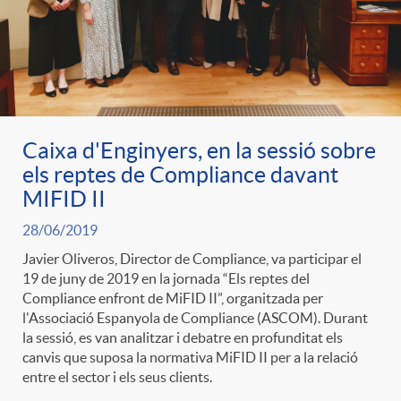
ó
t
l
r
p
e
i
a
e
n
c
Caixa d'Enginyers, en la sessió sobre
S
els reptes de Compliance davant
r
i
a
MIFID II
a
28/06/2019
c
d
d
Javier Oliveros, Director de Compliance, va participar el
l
19 de juny de 2019 en la jornada “Els reptes del
a
o
Compliance enfront de MiFID II”, organitzada per
o
l'Associació Espanyola de Compliance (ASCOM). Durant
a
la sessió, es van analitzar i debatre en profunditat els
t
A
canvis que suposa la normativa MiFID II per a la relació
r
entre el sector i els seus clients.
d