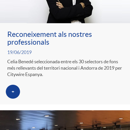
g
o
Reconeixement als nostres
r
professionals
19/06/2019
i
Celia Benedé seleccionada entre els 30 selectors de fons
més rellevants del territori nacional i Andorra de 2019 per
Citywire Espanya.
a
+
s