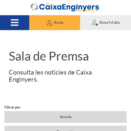
Salta al contingut principal
Accés
Dona't d'alta
S
Sala de Premsa
l
Consulta les notícies de Caixa
Enginyers.
i
d
Filtrar per:
N
Acords
e