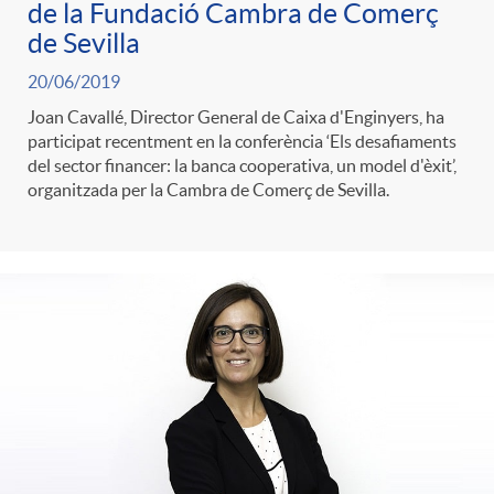
de la Fundació Cambra de Comerç
t
n
de Sevilla
20/06/2019
r
g
Joan Cavallé, Director General de Caixa d'Enginyers, ha
participat recentment en la conferència ‘Els desafiaments
o
u
del sector financer: la banca cooperativa, un model d'èxit’,
organitzada per la Cambra de Comerç de Sevilla.
C
t
a
s
t
e