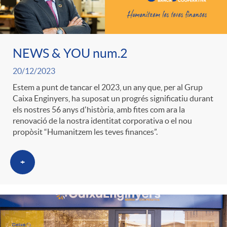
ó
t
l
r
p
e
i
NEWS & YOU num.2
a
e
n
20/12/2023
c
S
Estem a punt de tancar el 2023, un any que, per al Grup
Caixa Enginyers, ha suposat un progrés significatiu durant
r
i
a
els nostres 56 anys d'història, amb fites com ara la
a
renovació de la nostra identitat corporativa o el nou
propòsit “Humanitzem les teves finances”.
c
d
d
l
+
a
o
o
a
t
A
r
d