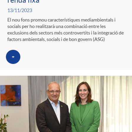
renda fixa
g
13/11/2023
El nou fons promou característiques mediambientals i
o
socials per ho realitzarà una combinació entre les
exclusions dels sectors més controvertits i la integració de
factors ambientals, socials i de bon govern (ASG)
r
+
i
a
s