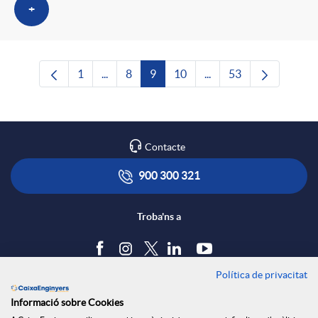
+
1
...
8
9
10
...
53
Pàgina
Pàgines intermèdies Utilitzeu TAB per naveg
Pàgina
Pàgina
Pàgina
Pàgines intermèdies Ut
Pàgina
Contacte
900 300 321
Troba'ns a
Política de privacitat
Blog
Informació sobre Cookies
Tauler d'anuncis