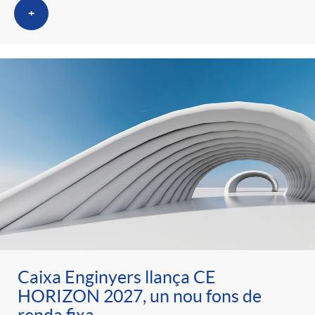
t
+
n
r
g
o
u
C
t
a
s
t
Caixa Enginyers llança CE
e
HORIZON 2027, un nou fons de