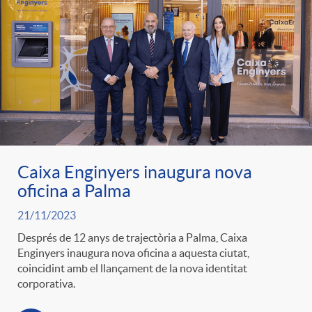
e
n
d
e
g
c
e
p
o
l
c
r
r
a
o
e
Caixa Enginyers inaugura nova
i
F
oficina a Palma
n
n
21/11/2023
e
i
Després de 12 anys de trajectòria a Palma, Caixa
t
s
Enginyers inaugura nova oficina a aquesta ciutat,
coincidint amb el llançament de la nova identitat
s
l
i
corporativa.
a