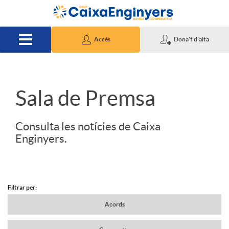
Salta al contingut principal
Accés
Dona't d'alta
S
Sala de Premsa
l
Consulta les notícies de Caixa
Enginyers.
i
d
Filtrar per:
N
Acords
e