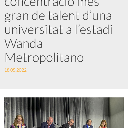
concentració més
gran de talent d’una
c
universitat a l’estadi
a
Wanda
d
Metropolitano
o
18.05.2022
r
d
e