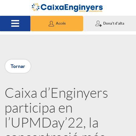
Salta al contingut principal
Accés
Dona't d'alta
P
Tornar
u
Caixa d’Enginyers
b
participa en
l
l’UPMDay’22, la
i