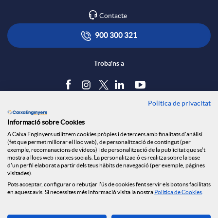
l
t
Contacte
r
i
ó
900 300 321
x
c
n
Troba'ns a
e
a
s
Política de privacitat
Blog
s
Informació sobre Cookies
c
a
Tauler d'anuncis
A Caixa Enginyers utilitzem cookies pròpies i de tercers amb finalitats d'anàlisi
Política de cookies
S
(fet que permet millorar el lloc web), de personalització de contingut (per
Avís legal
exemple, recomanacions de vídeos) i de personalització de la publicitat que se't
i
l
mostra a llocs web i xarxes socials. La personalització es realitza sobre la base
Seguretat Online
d'un perfil elaborat a partir dels teus hàbits de navegació (per exemple, pàgines
Privacitat
o
visitades).
Canal denúncies
Pots acceptar, configurar o rebutjar l'ús de cookies fent servir els botons facilitats
o
a
en aquest avís. Si necessites més informació visita la nostra
Política de Cookies
.
c
Descarrega-la ara