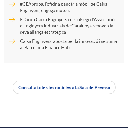
#CEApropa, l'oficina bancària mòbil de Caixa
Enginyers, engega motors
r
El Grup Caixa Enginyers i el Col·legi i l’Associació
d’Enginyers Industrials de Catalunya renoven la
t
seva aliança estratègica
Caixa Enginyers, aposta per la innovació i se suma
i
al Barcelona Finance Hub
r
a
Consulta totes les notícies a la Sala de Premsa
A
B
X
p
o
a