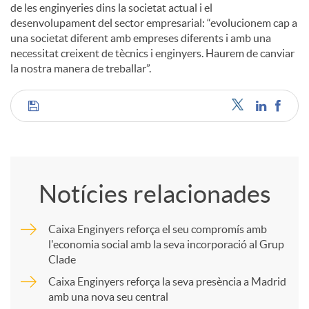
de les enginyeries dins la societat actual i el
desenvolupament del sector empresarial: “evolucionem cap a
u
una societat diferent amb empreses diferents i amb una
necessitat creixent de tècnics i enginyers. Haurem de canviar
la nostra manera de treballar”.
t
C
s
o
Notícies relacionades
m
Caixa Enginyers reforça el seu compromís amb
l'economia social amb la seva incorporació al Grup
p
Clade
Caixa Enginyers reforça la seva presència a Madrid
a
amb una nova seu central