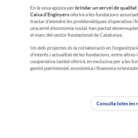
En la seva aposta per
brindar un servei de qualitat
n
Caixa d’Enginyers
oferirà a les fundacions associa
tractar d’atendre les problemàtiques d’operativa i
una arrel d’economia social, han pactat desenvuplar
g
el marc del sector fundacional de Catalunya.
Un dels projectes és la col·laboració en l’organitzac
u
d’interès i actualitat de les fundacions, entre altres 
cooperativa també oferirà, en exclusiva per a les f
gestió patrimonial, econòmica i financera orientades
t
s
Consulta totes les 
A
B