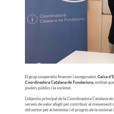
d
e
c
o
n
El grup cooperatiu financer i assegurador,
Caixa d’
Coordinadora Catalana de Fundacions,
entitat que
poders públics i la societat.
t
L’objectiu principal de la Coordinadora Catalana de 
serveis de valor afegit per contribuir al creixement 
i
del sector per al benestar i el progrés de la societat i