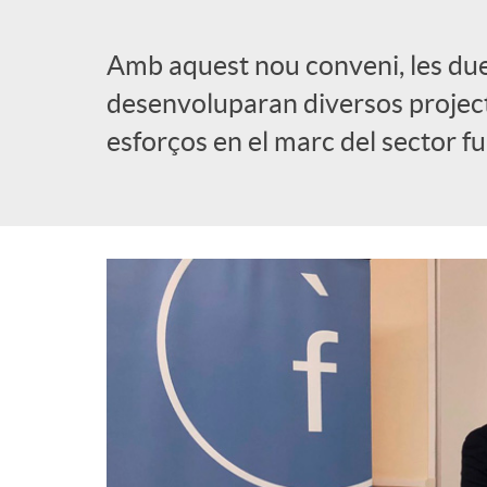
l
Amb aquest nou conveni, les dues 
desenvoluparan diversos projec
i
esforços en el marc del sector f
c
a
d
o
r