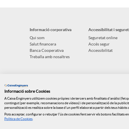
p
o
l
t
Informació corporativa
Accessibilitat i seguret
i
ó
Qui som
Seguretat online
Salut financera
Accés segur
Banca Cooperativa
Accessibilitat
c
n
Treballa amb nosaltres
a
s
Informació sobre Cookies
c
a
A Caixa Enginyers utilitzem cookies pròpies i de tercers amb finalitats d'anàlisi (fet 
contingut (per exemple, recomanacions de vídeos) i de personalització de la publicitat
personalització es realitza sobre la base d'un perfil elaborat a partir dels teus hàbit
i
l
Pots acceptar, configurar o rebutjar l'ús de cookies fent servir els botons facilitats en
Mapa web
Canal denúncies
ISO
Api Market
Polít
Política de Cookies
.