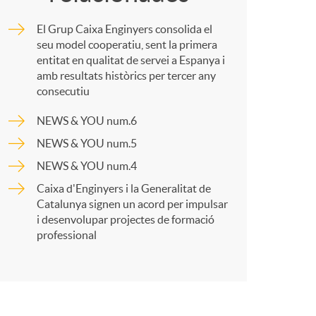
o
m
El Grup Caixa Enginyers consolida el
m
p
seu model cooperatiu, sent la primera
entitat en qualitat de servei a Espanya i
amb resultats històrics per tercer any
a
a
consecutiu
NEWS & YOU num.6
r
NEWS & YOU num.5
NEWS & YOU num.4
t
Caixa d'Enginyers i la Generalitat de
Catalunya signen un acord per impulsar
i desenvolupar projectes de formació
professional
r