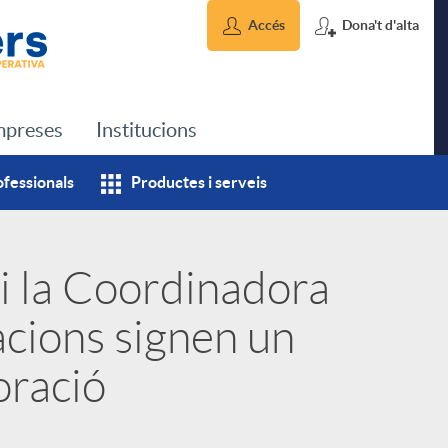
Accés
Dona't d'alta
preses
Institucions
ofessionals
Productes i serveis
i la Coordinadora
cions signen un
oració