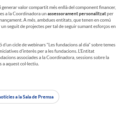
i generar valor compartit més enllà del component financer,
des a la Coordinadora un
assessorament personalitzat
per
 finançament. A més, ambdues entitats, que tenen en comú
 un seguit de projectes per tal de seguir sumant esforços en
ió d’un cicle de webinars “Les fundacions al dia” sobre temes
iniciatives d’interès per a les fundacions. L’Entitat
undacions associades a la Coordinadora, sessions sobre la
 a aquest col·lectiu.
notícies a la Sala de Premsa