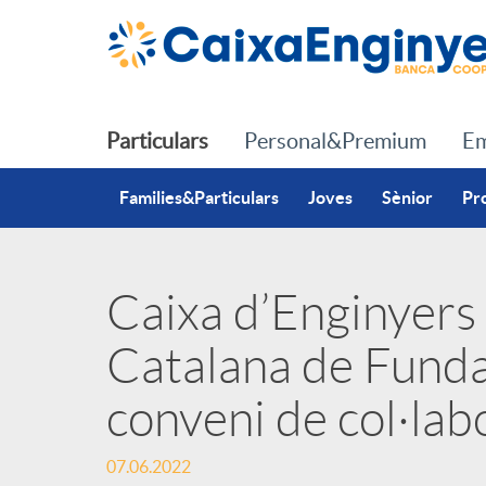
Salta al contingut principal
Particulars
Personal&Premium
Em
Families&Particulars
Joves
Sènior
Pr
Caixa d’Enginyers 
P
Catalana de Funda
u
conveni de col·lab
b
07.06.2022