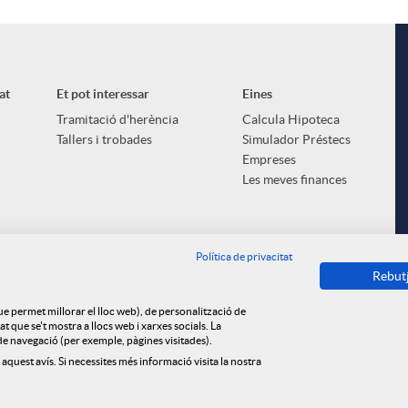
at
Et pot interessar
Eines
Tramitació d'herència
Calcula Hipoteca
Tallers i trobades
Simulador Préstecs
Empreses
i
Les meves finances
Política de privacitat
Rebut
l
que permet millorar el lloc web), de personalització de
 que se't mostra a llocs web i xarxes socials. La
s de navegació (per exemple, pàgines visitades).
 aquest avís. Si necessites més informació visita la nostra
ica de cookies
Privacitat
Avís legal
Tauler d'anuncis