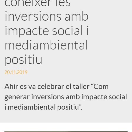
conèixer les
inversions amb
c
impacte social i
a
mediambiental
d
positiu
o
20.11.2019
Ahir es va celebrar el taller “Com
r
generar inversions amb impacte social
i mediambiental positiu”.
d
e