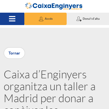
Salta al contingut principal
Accés
Dona't d'alta
P
Tornar
u
Caixa d’Enginyers
b
organitza un taller a
l
Madrid per donar a
i