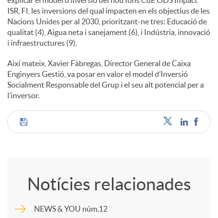
ISR, FI, les inversions del qual impacten en els objectius de les
u
Nacions Unides per al 2030, prioritzant-ne tres: Educació de
qualitat (4), Aigua neta i sanejament (6), i Indústria, innovació
i infraestructures (9).
t
Així mateix, Xavier Fàbregas, Director General de Caixa
Enginyers Gestió, va posar en valor el model d’Inversió
s
Socialment Responsable del Grup i el seu alt potencial per a
l’inversor.
C
o
Notícies relacionades
m
NEWS & YOU núm.12