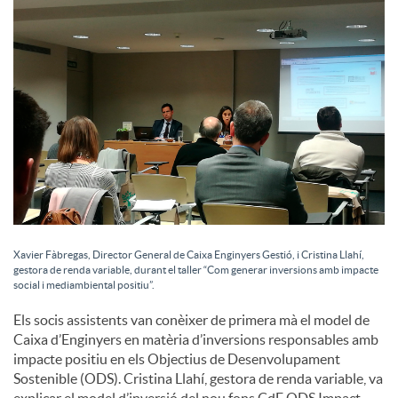
c
o
n
t
Xavier Fàbregas, Director General de Caixa Enginyers Gestió, i Cristina Llahí,
i
gestora de renda variable, durant el taller “Com generar inversions amb impacte
social i mediambiental positiu”.
Els socis assistents van conèixer de primera mà el model de
n
Caixa d’Enginyers en matèria d’inversions responsables amb
impacte positiu en els Objectius de Desenvolupament
Sostenible (ODS). Cristina Llahí, gestora de renda variable, va
g
explicar el model d’inversió del nou fons CdE ODS Impact