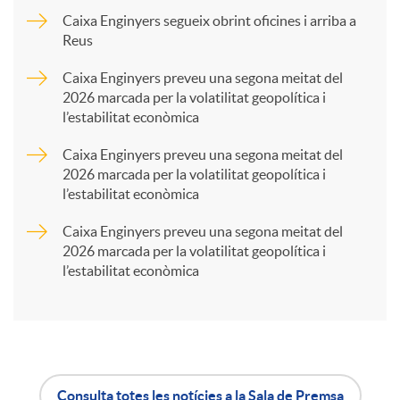
p
Caixa Enginyers segueix obrint oficines i arriba a
Reus
a
Caixa Enginyers preveu una segona meitat del
2026 marcada per la volatilitat geopolítica i
l’estabilitat econòmica
r
Caixa Enginyers preveu una segona meitat del
2026 marcada per la volatilitat geopolítica i
t
l’estabilitat econòmica
Caixa Enginyers preveu una segona meitat del
i
2026 marcada per la volatilitat geopolítica i
l’estabilitat econòmica
r
a
Consulta totes les notícies a la Sala de Premsa