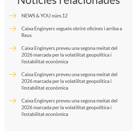
m
NEWS & YOU núm.12
p
Caixa Enginyers segueix obrint oficines i arriba a
Reus
a
Caixa Enginyers preveu una segona meitat del
2026 marcada per la volatilitat geopolítica i
l’estabilitat econòmica
r
Caixa Enginyers preveu una segona meitat del
2026 marcada per la volatilitat geopolítica i
t
l’estabilitat econòmica
Caixa Enginyers preveu una segona meitat del
i
2026 marcada per la volatilitat geopolítica i
l’estabilitat econòmica
r