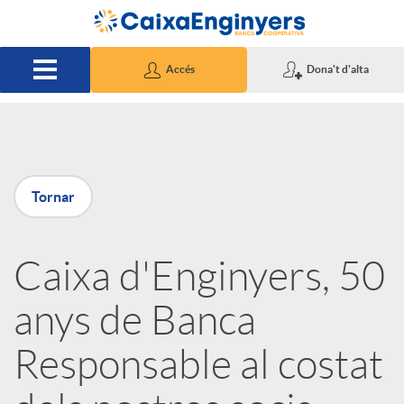
Salta al contingut principal
Accés
Dona't d'alta
P
Tornar
u
Caixa d'Enginyers, 50
b
anys de Banca
l
Responsable al costat
i