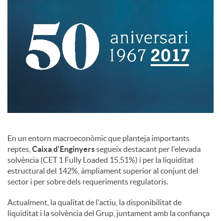
c
o
n
t
En un entorn macroeconòmic que planteja importants
i
reptes,
Caixa d'Enginyers
segueix destacant per l'elevada
solvència (CET 1 Fully Loaded 15,51%) i per la liquiditat
estructural del 142%, àmpliament superior al conjunt del
n
sector i per sobre dels requeriments regulatoris.
Actualment, la qualitat de l'actiu, la disponibilitat de
g
liquiditat i la solvència del Grup, juntament amb la confiança