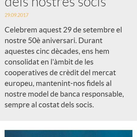
dels nostres socis
c
29.09.2017
Celebrem aquest 29 de setembre el
a
nostre 50è aniversari. Durant
aquestes cinc dècades, ens hem
d
consolidat en l'àmbit de les
cooperatives de crèdit del mercat
o
europeu, mantenint-nos fidels al
r
nostre model de banca responsable,
sempre al costat dels socis.
d
e