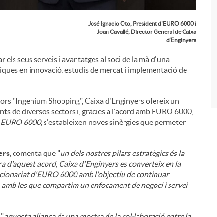
i
José Ignacio Oto, President d'EURO 6000 i
Joan Cavallé, Director General de Caixa
d'Enginyers
 els seus serveis i avantatges al soci de la mà d'una
giques en innovació, estudis de mercat i implementació de
ors "Ingenium Shopping", Caixa d'Enginyers ofereix un
nts de diversos sectors i, gràcies a l'acord amb EURO 6000,
os EURO 6000
, s'estableixen noves sinèrgies que permeten
ers
, comenta que "
un dels nostres pilars estratègics és la
ura d'aquest acord, Caixa d'Enginyers es converteix en la
accionariat d'EURO 6000 amb l'objectiu de continuar
ats amb les que compartim un enfocament de negoci i servei
 "
aquesta aliança és una mostra de la col·laboració entre la