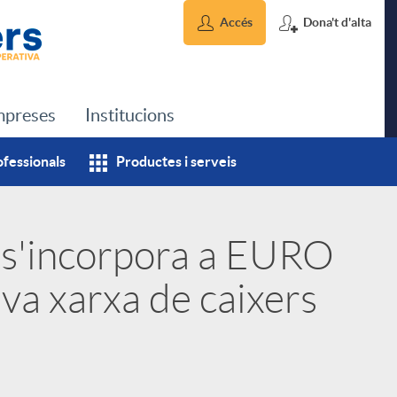
Accés
Dona't d'alta
preses
Institucions
ofessionals
Productes i serveis
 s'incorpora a EURO
eva xarxa de caixers