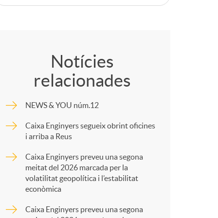
o
C
m
o
a
Notícies
relacionades
m
NEWS & YOU núm.12
p
Caixa Enginyers segueix obrint oficines
i arriba a Reus
a
Caixa Enginyers preveu una segona
meitat del 2026 marcada per la
r
volatilitat geopolítica i l’estabilitat
econòmica
t
Caixa Enginyers preveu una segona