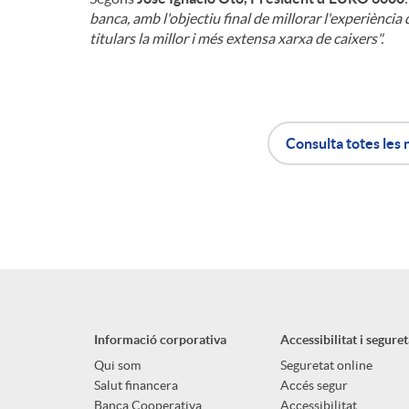
banca, amb l'objectiu final de millorar l'experiència d
titulars la millor i més extensa xarxa de caixers".
Consulta totes les 
A
B
p
o
l
t
Informació corporativa
Accessibilitat i seguret
i
ó
Qui som
Seguretat online
Salut financera
Accés segur
Banca Cooperativa
Accessibilitat