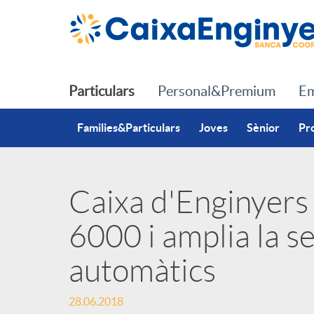
Salta al contingut principal
Particulars
Personal&Premium
Em
Families&Particulars
Joves
Sènior
Pr
Caixa d'Enginyers
P
6000 i amplia la s
u
automàtics
b
28.06.2018