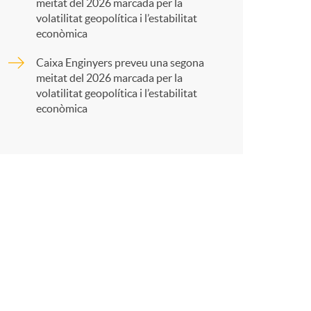
meitat del 2026 marcada per la
volatilitat geopolítica i l’estabilitat
econòmica
Caixa Enginyers preveu una segona
r
meitat del 2026 marcada per la
volatilitat geopolítica i l’estabilitat
econòmica
a
X
a
r
x