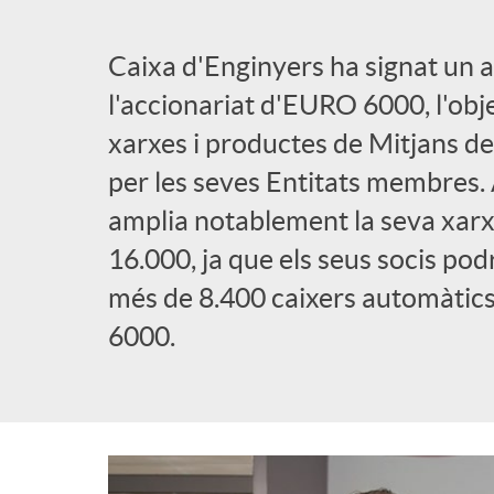
l
Caixa d'Enginyers ha signat un a
l'accionariat d'EURO 6000, l'obje
i
xarxes i productes de Mitjans
per les seves Entitats membres.
c
amplia notablement la seva xarx
a
16.000, ja que els seus socis pod
més de 8.400 caixers automàtic
d
6000.
o
r