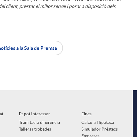
el client, prestar el millor servei i posar a disposició dels
notícies a la Sala de Premsa
i
at
Et pot interessar
Eines
Tramitació d'herència
Calcula Hipoteca
Tallers i trobades
Simulador Préstecs
Empreses