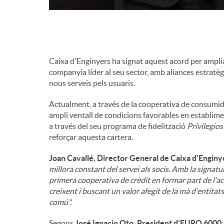
n
g
Caixa d'Enginyers ha signat aquest acord per ampliar
companyia líder al seu sector, amb aliances estratè
u
nous serveis pels usuaris.
Actualment, a través de la cooperativa de consumid
t
ampli ventall de condicions favorables en establime
a través del seu programa de fidelització
Privilegi
reforçar aquesta cartera.
s
Joan Cavallé, Director General de Caixa d'Enginy
millora constant del servei als socis. Amb la signat
primera cooperativa de crèdit en formar part de l'
creixent i buscant un valor afegit de la mà d'entit
comú".
Segons
José Ignacio Oto, President d'EURO 6000
: