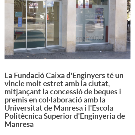
c
o
n
t
La Fundació Caixa d'Enginyers té un
vincle molt estret amb la ciutat,
i
mitjançant la concessió de beques i
premis en col·laboració amb la
Universitat de Manresa i l'Escola
n
Politècnica Superior d'Enginyeria de
Manresa
g