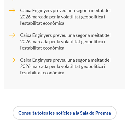
a
Caixa Enginyers preveu una segona meitat del
2026 marcada per la volatilitat geopolítica i
r
l’estabilitat econòmica
Caixa Enginyers preveu una segona meitat del
t
2026 marcada per la volatilitat geopolítica i
l’estabilitat econòmica
i
Caixa Enginyers preveu una segona meitat del
2026 marcada per la volatilitat geopolítica i
l’estabilitat econòmica
r
a
X
Consulta totes les notícies a la Sala de Premsa
A
B