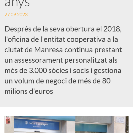
anys
c
27.09.2023
Després de la seva obertura el 2018,
a
l'oficina de l'entitat cooperativa a la
ciutat de Manresa continua prestant
d
un assessorament personalitzat als
més de 3.000 sòcies i socis i gestiona
o
un volum de negoci de més de 80
r
milions d'euros
d
e