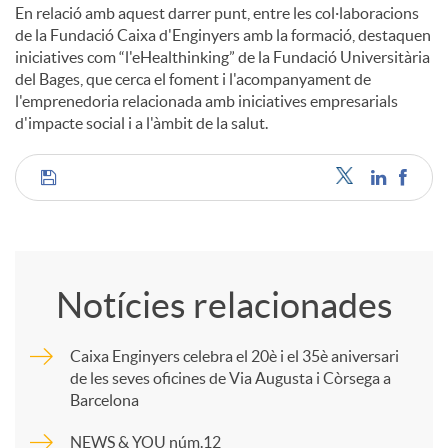
En relació amb aquest darrer punt, entre les col·laboracions
de la Fundació Caixa d'Enginyers amb la formació, destaquen
iniciatives com “l'eHealthinking” de la Fundació Universitària
del Bages, que cerca el foment i l'acompanyament de
l'emprenedoria relacionada amb iniciatives empresarials
d'impacte social i a l'àmbit de la salut.
C
o
Notícies relacionades
m
Caixa Enginyers celebra el 20è i el 35è aniversari
de les seves oficines de Via Augusta i Còrsega a
p
Barcelona
NEWS & YOU núm.12