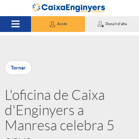
Salta al contingut principal
Accés
Dona't d'alta
P
Tornar
u
L'oficina de Caixa
b
d'Enginyers a
l
Manresa celebra 5
i