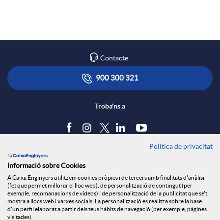
a
p
o
r
l
t
Contacte
x
i
ó
900 300 321
e
c
n
Troba'ns a
s
a
s
Política de privacitat
Blog
S
Informació sobre Cookies
c
a
Tauler d'anuncis
A Caixa Enginyers utilitzem cookies pròpies i de tercers amb finalitats d'anàlisi
Política de cookies
(fet que permet millorar el lloc web), de personalització de contingut (per
o
Avís legal
exemple, recomanacions de vídeos) i de personalització de la publicitat que se't
i
l
mostra a llocs web i xarxes socials. La personalització es realitza sobre la base
Seguretat Online
d'un perfil elaborat a partir dels teus hàbits de navegació (per exemple, pàgines
Privacitat
visitades).