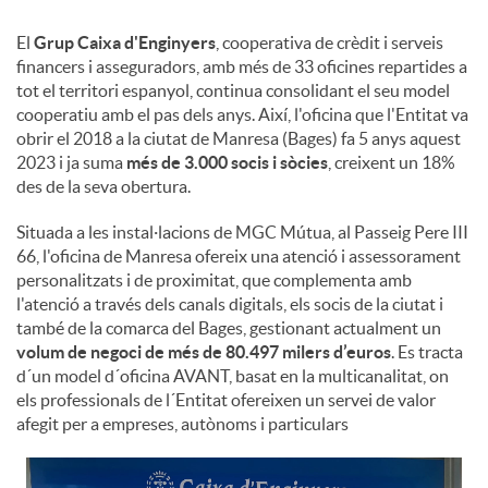
El
Grup Caixa d'Enginyers
, cooperativa de crèdit i serveis
u
financers i asseguradors, amb més de 33 oficines repartides a
tot el territori espanyol, continua consolidant el seu model
cooperatiu amb el pas dels anys. Així, l'oficina que l'Entitat va
t
obrir el 2018 a la ciutat de Manresa (Bages) fa 5 anys aquest
2023 i ja suma
més de 3.000 socis i sòcies
, creixent un 18%
s
des de la seva obertura.
Situada a les instal·lacions de MGC Mútua, al Passeig Pere III
66, l'oficina de Manresa ofereix una atenció i assessorament
personalitzats i de proximitat, que complementa amb
l'atenció a través dels canals digitals, els socis de la ciutat i
també de la comarca del Bages, gestionant actualment un
volum de negoci de més de 80.497 milers d’euros
. Es tracta
d´un model d´oficina AVANT, basat en la multicanalitat, on
els professionals de l´Entitat ofereixen un servei de valor
afegit per a empreses, autònoms i particulars