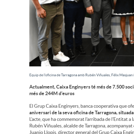
d
e
c
o
Equip de l’oficina de Tarragona amb Rubén Viñuales, Félix Masjuan i
Actualment, Caixa Enginyers té més de 7.500 socis
n
més de 244M d'euros
El Grup Caixa Enginyers, banca cooperativa que ofer
t
aniversari de la seva oficina de Tarragona, situada
L’acte, que ha commemorat l’arribada de l’Entitat a
i
Rubén Viñuales, alcalde de Tarragona, acompanyat d
Juanjo Llopis, director general del Grup Caixa Engin