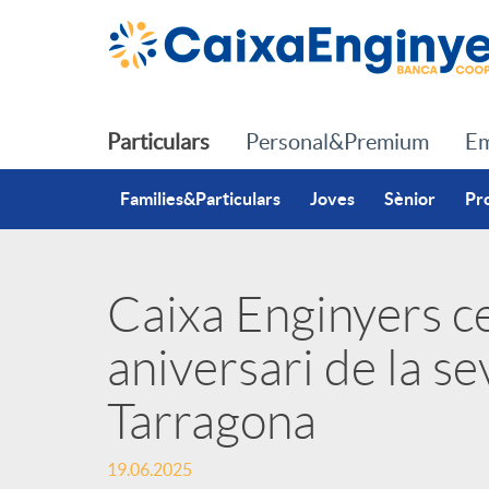
Salta al contingut principal
Particulars
Personal&Premium
Em
Families&Particulars
Joves
Sènior
Pr
Caixa Enginyers c
P
aniversari de la se
u
Tarragona
b
19.06.2025