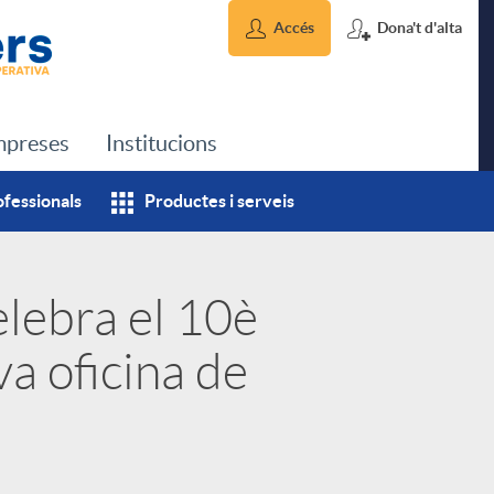
Accés
Dona't d'alta
preses
Institucions
ofessionals
Productes i serveis
elebra el 10è
va oficina de