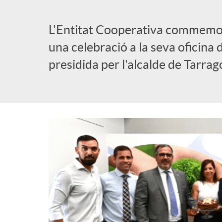
l
L'Entitat Cooperativa commemora
una celebració a la seva oficina
i
presidida per l'alcalde de Tarra
c
a
d
o
r