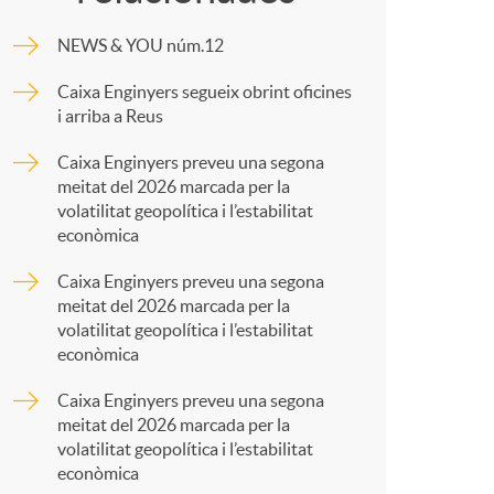
o
m
NEWS & YOU núm.12
m
p
Caixa Enginyers segueix obrint oficines
i arriba a Reus
a
a
Caixa Enginyers preveu una segona
meitat del 2026 marcada per la
r
volatilitat geopolítica i l’estabilitat
econòmica
t
Caixa Enginyers preveu una segona
meitat del 2026 marcada per la
volatilitat geopolítica i l’estabilitat
econòmica
Caixa Enginyers preveu una segona
r
meitat del 2026 marcada per la
volatilitat geopolítica i l’estabilitat
econòmica