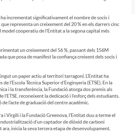
 ha incrementat significativament el nombre de socis i
et que representa un creixement del 20 % en els darrers cinc
l model cooperatiu de l’Entitat a la segona capital més
xperimentat un creixement del 56 %, passant dels 156M
a que posa de manifest la confiança creixent dels socis i
gut un paper actiu al territori tarragoní. L’Entitat ha
és de l’Escola Tècnica Superior d’Enginyeria (ETSE). En la
ica i la transferència, la Fundació atorga dos premis als
l’ETSE, reconeixent la dedicació i l’esforç dels estudiants.
ó de l’acte de graduació del centre acadèmic.
 i Virgili i la Fundació Greenova, l’Entitat duu a terme el
industrialització d’un captador de diòxid de carboni
st ara, inicia la seva tercera etapa de desenvolupament.