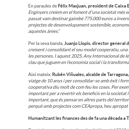
En paraules de
Félix Masjuan, president de Caixa 
Enginyers creiem en el foment d'una societat més equ
passat vam destinar gairebé 775.000 euros a inversi
projectes de desenvolupament sostenible, economia 
aquestes àrees.
”
Per la seva banda,
Juanjo Llopis, director general 
creixent i consolidant el seu model cooperatiu, una 
les persones. I aquest 2025, Any Internacional de les
clau que juguem en l’economia social i la transforma
Així mateix,
Rubén Viñuales, alcalde de Tarragona,
viatge de 10 anys i per consolidar-se amb èxit i for
cooperativa diu molt de com feu les coses. Per exem
important per a revertir els beneficis en la societat
important, que és pensar en altres parts del territor
perquè amb projectes com CEApropa, heu apropat la
Humanitzant les finances des de fa una dècada a 