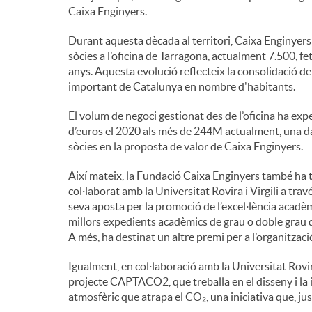
Caixa Enginyers.
n
Durant aquesta dècada al territori, Caixa Enginyers
sòcies a l’oficina de Tarragona, actualment 7.500, f
g
anys. Aquesta evolució reflecteix la consolidació de
important de Catalunya en nombre d'habitants.
u
El volum de negoci gestionat des de l’oficina ha e
d’euros el 2020 als més de 244M actualment, una dad
sòcies en la proposta de valor de Caixa Enginyers.
t
Així mateix, la Fundació Caixa Enginyers també ha tin
col·laborat amb la Universitat Rovira i Virgili a trav
s
seva aposta per la promoció de l’excel·lència acadèm
millors expedients acadèmics de grau o doble grau de 
A més, ha destinat un altre premi per a l’organitzaci
Igualment, en col·laboració amb la Universitat Rovira
projecte CAPTACO2, que treballa en el disseny i la 
atmosfèric que atrapa el CO₂, una iniciativa que, ju