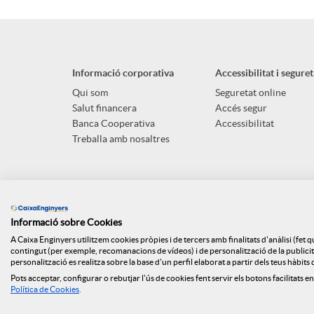
p
o
l
t
Informació corporativa
Accessibilitat i seguret
i
ó
Qui som
Seguretat online
Salut financera
Accés segur
Banca Cooperativa
Accessibilitat
c
n
Treballa amb nosaltres
a
s
Informació sobre Cookies
c
a
A Caixa Enginyers utilitzem cookies pròpies i de tercers amb finalitats d'anàlisi (fet 
contingut (per exemple, recomanacions de vídeos) i de personalització de la publicitat
personalització es realitza sobre la base d'un perfil elaborat a partir dels teus hàbit
i
l
Pots acceptar, configurar o rebutjar l'ús de cookies fent servir els botons facilitats en
Mapa web
Canal denúncies
ISO
Api Market
Polít
Política de Cookies
.