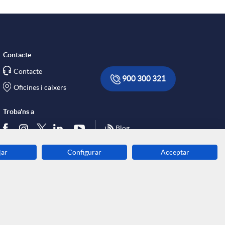
Contacte
Contacte
900 300 321
Oficines i caixers
Troba'ns a
Blog
jar
Configurar
Acceptar
Descarrega-la ara
Banca MOBILE
© Caixa Enginyers 2026