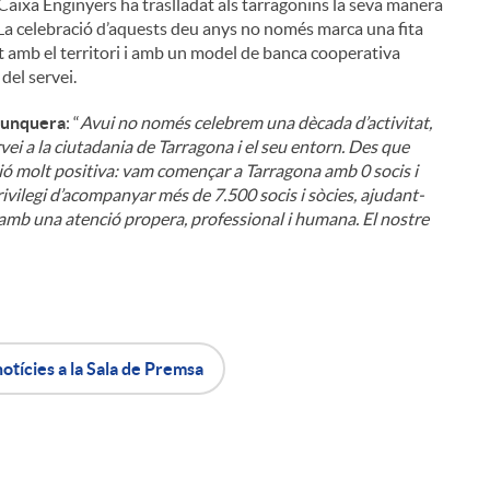
, Caixa Enginyers ha traslladat als tarragonins la seva manera
. La celebració d’aquests deu anys no només marca una fita
at amb el territori i amb un model de banca cooperativa
 del servei.
Junquera
: “
Avui no només celebrem una dècada d’activitat,
ei a la ciutadania de Tarragona i el seu entorn. Des que
ió molt positiva: vam començar a Tarragona amb 0 socis i
rivilegi d’acompanyar més de 7.500 socis i sòcies, ajudant-
ls amb una atenció propera, professional i humana. El nostre
notícies a la Sala de Premsa