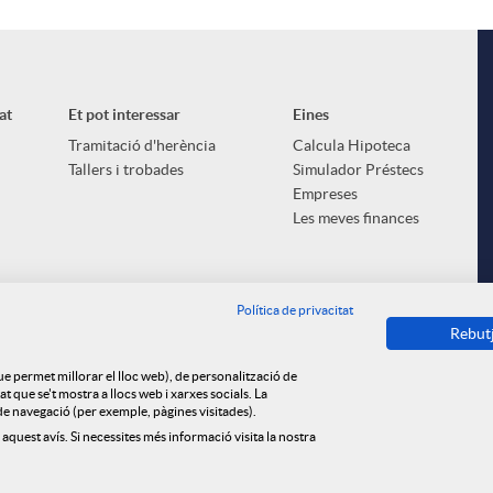
at
Et pot interessar
Eines
Tramitació d'herència
Calcula Hipoteca
Tallers i trobades
Simulador Préstecs
Empreses
Les meves finances
Política de privacitat
Rebut
que permet millorar el lloc web), de personalització de
 que se't mostra a llocs web i xarxes socials. La
s de navegació (per exemple, pàgines visitades).
 aquest avís. Si necessites més informació visita la nostra
ica de cookies
Privacitat
Avís legal
Tauler d'anuncis