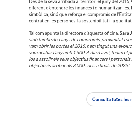
Des de la seva arribada al territori el juny del 2015
diferent d’entendre les finances i d’humanitzar-les
simbòlica, sinó que reforça el compromís de l’Entit
centrat en les persones, la sostenibilitat i la qualitat
Tal com apunta la directora d’aquesta oficina,
Sara 
sinó també deu anys de compromís, proximitat i serv
vam obrir les portes el 2015, hem tingut una evoluc
vam acabar l'any amb 1.500. A dia d'avui, tenim el p
los a assolir els seus objectius financers i persona
objectiu és arribar als 8.000 socis a finals de 2025.
”
Consulta totes les 
A
B