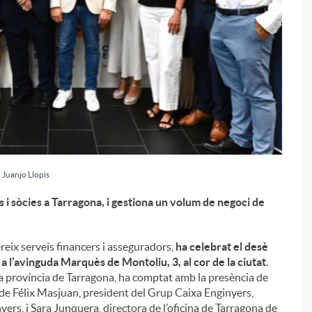
 Juanjo Llopis
 i sòcies a Tarragona, i gestiona un volum de negoci de
i
eix serveis financers i asseguradors,
ha celebrat el desè
 a l’avinguda Marquès de Montoliu, 3, al cor de la ciutat
.
 la província de Tarragona, ha comptat amb la presència de
e Félix Masjuan, president del Grup Caixa Enginyers,
yers, i Sara Junquera, directora de l’oficina de Tarragona de