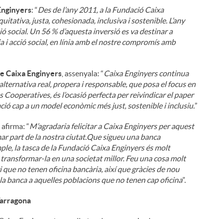
Enginyers
: “
Des de l’any 2011, a la Fundació Caixa
itativa, justa, cohesionada, inclusiva i sostenible. L’any
ó social. Un 56 % d’aquesta inversió es va destinar a
i acció social, en línia amb el nostre compromís amb
de Caixa Enginyers
, assenyala: “
Caixa Enginyers continua
alternativa real, propera i responsable, que posa el focus en
i
 Cooperatives, és l’ocasió perfecta per reivindicar el paper
ció cap a un model econòmic més just, sostenible i inclusiu.
”
afirma: “
M’agradaria felicitar a Caixa Enginyers per aquest
mar part de la nostra ciutat.Que sigueu una banca
ple, la tasca de la Fundació Caixa Enginyers és molt
l
 i transformar-la en una societat millor. Feu una cosa molt
i que no tenen oficina bancària, així que gràcies de nou
 banca a aquelles poblacions que no tenen cap oficina
”.
Tarragona