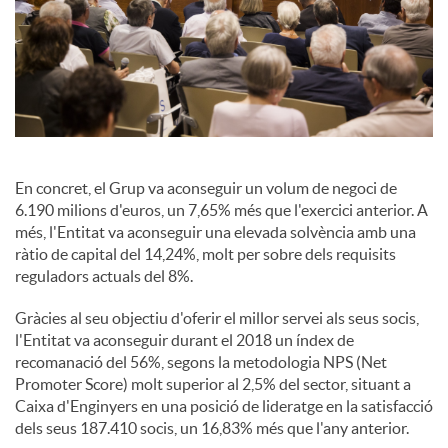
c
o
n
En concret, el Grup va aconseguir un volum de negoci de
6.190 milions d'euros, un 7,65% més que l'exercici anterior. A
més, l'Entitat va aconseguir una elevada solvència amb una
t
ràtio de capital del 14,24%, molt per sobre dels requisits
reguladors actuals del 8%.
i
Gràcies al seu objectiu d'oferir el millor servei als seus socis,
l'Entitat va aconseguir durant el 2018 un índex de
recomanació del 56%, segons la metodologia NPS (Net
n
Promoter Score) molt superior al 2,5% del sector, situant a
Caixa d'Enginyers en una posició de lideratge en la satisfacció
g
dels seus 187.410 socis, un 16,83% més que l'any anterior.