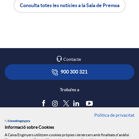
Consulta totes les notícies a la Sala de Premsa
X
A
B
a
p
o
r
l
t
Contacte
x
i
ó
900 300 321
e
c
n
Troba'ns a
s
a
s
Política de privacitat
Blog
Informació sobre Cookies
S
c
a
Tauler d'anuncis
A Caixa Enginyers utilitzem cookies pròpies i de tercers amb finalitats d'anàlisi
Política de cookies