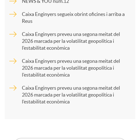
NEWS & YOU núm.12
p
Caixa Enginyers segueix obrint oficines i arriba a
Reus
a
Caixa Enginyers preveu una segona meitat del
2026 marcada per la volatilitat geopolítica i
l’estabilitat econòmica
r
Caixa Enginyers preveu una segona meitat del
2026 marcada per la volatilitat geopolítica i
t
l’estabilitat econòmica
Caixa Enginyers preveu una segona meitat del
i
2026 marcada per la volatilitat geopolítica i
l’estabilitat econòmica
r
a