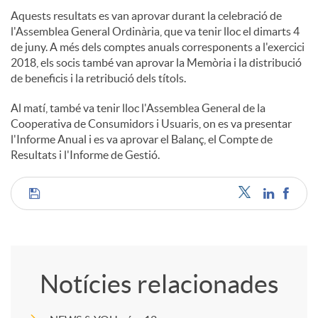
Aquests resultats es van aprovar durant la celebració de
u
l'Assemblea General Ordinària, que va tenir lloc el dimarts 4
de juny. A més dels comptes anuals corresponents a l'exercici
2018, els socis també van aprovar la Memòria i la distribució
t
de beneficis i la retribució dels títols.
Al matí, també va tenir lloc l'Assemblea General de la
s
Cooperativa de Consumidors i Usuaris, on es va presentar
l'Informe Anual i es va aprovar el Balanç, el Compte de
Resultats i l'Informe de Gestió.
C
o
Notícies relacionades
m