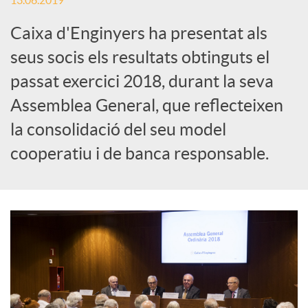
13.06.2019
c
Caixa d'Enginyers ha presentat als
seus socis els resultats obtinguts el
a
passat exercici 2018, durant la seva
Assemblea General, que reflecteixen
d
la consolidació del seu model
cooperatiu i de banca responsable.
o
r
d
e