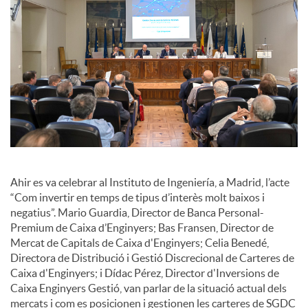
c
o
n
t
Ahir es va celebrar al Instituto de Ingeniería, a Madrid, l’acte
“Com invertir en temps de tipus d’interès molt baixos i
i
negatius”. Mario Guardia, Director de Banca Personal-
Premium de Caixa d’Enginyers; Bas Fransen, Director de
Mercat de Capitals de Caixa d'Enginyers; Celia Benedé,
n
Directora de Distribució i Gestió Discrecional de Carteres de
Caixa d'Enginyers; i Dídac Pérez, Director d'Inversions de
Caixa Enginyers Gestió, van parlar de la situació actual dels
g
mercats i com es posicionen i gestionen les carteres de SGDC