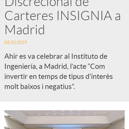
Discrecional de
Carteres INSIGNIA a
c
Madrid
a
04.10.2019
d
Ahir es va celebrar al Instituto de
Ingeniería, a Madrid, l’acte “Com
o
invertir en temps de tipus d’interès
molt baixos i negatius”.
r
d
e