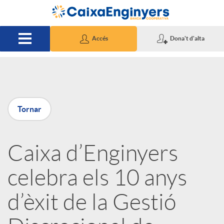
Salta al contingut principal
Accés
Dona't d'alta
P
Tornar
u
Caixa d’Enginyers
b
celebra els 10 anys
l
d’èxit de la Gestió
i