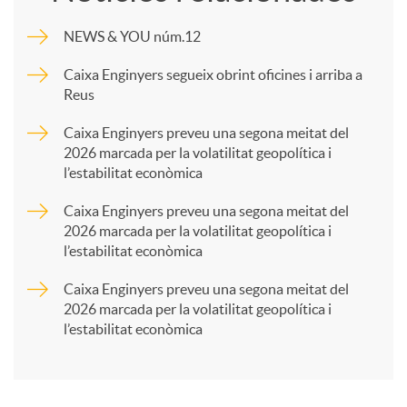
m
NEWS & YOU núm.12
p
Caixa Enginyers segueix obrint oficines i arriba a
Reus
a
Caixa Enginyers preveu una segona meitat del
2026 marcada per la volatilitat geopolítica i
l’estabilitat econòmica
r
Caixa Enginyers preveu una segona meitat del
2026 marcada per la volatilitat geopolítica i
t
l’estabilitat econòmica
Caixa Enginyers preveu una segona meitat del
i
2026 marcada per la volatilitat geopolítica i
l’estabilitat econòmica
r