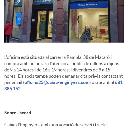
c
o
n
L'oficina està situada al carrer la Rambla, 38 de Mataró i
compta amb un horari d'atenció al públic de dilluns a dijous
t
de 9 a 14 hores i de 16 a 19 hores; i divendres de 9 a 15
hores. Els socis també poden demanar cita prèvia contactant
per email (
oficina25@caixa-enginyers.com
) o trucant al
681
i
385 152
.
n
Sobre l'acord
g
Caixa d'Enginyers, amb una vocació de servei i tracte