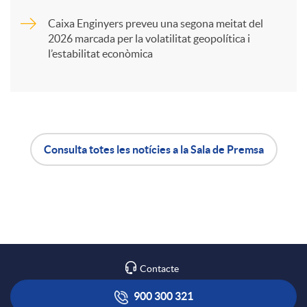
Caixa Enginyers preveu una segona meitat del
i
2026 marcada per la volatilitat geopolítica i
l’estabilitat econòmica
r
a
Consulta totes les notícies a la Sala de Premsa
X
A
B
a
p
o
r
l
t
Contacte
x
i
ó
900 300 321