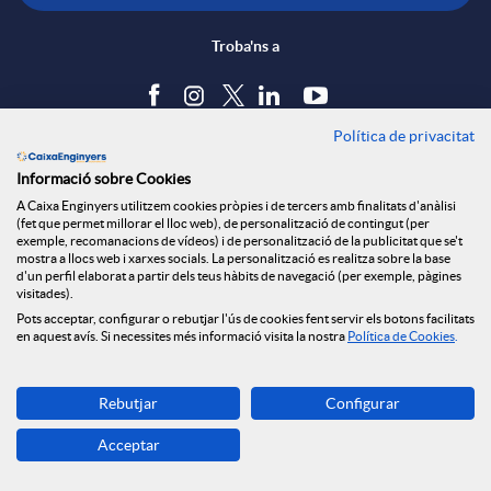
e
c
n
Troba'ns a
s
a
s
Política de privacitat
Blog
Informació sobre Cookies
S
c
a
Tauler d'anuncis
A Caixa Enginyers utilitzem cookies pròpies i de tercers amb finalitats d'anàlisi
Política de cookies
(fet que permet millorar el lloc web), de personalització de contingut (per
Avís legal
exemple, recomanacions de vídeos) i de personalització de la publicitat que se't
o
i
l
mostra a llocs web i xarxes socials. La personalització es realitza sobre la base
Seguretat Online
d'un perfil elaborat a partir dels teus hàbits de navegació (per exemple, pàgines
Privacitat
visitades).
Pots acceptar, configurar o rebutjar l'ús de cookies fent servir els botons facilitats
Canal denúncies
c
o
a
en aquest avís. Si necessites més informació visita la nostra
Política de Cookies
.
Descarrega-la ara
i
n
d
Rebutjar
Configurar
Banca MOBILE
Acceptar
© Caixa Enginyers 2026
a
s
e