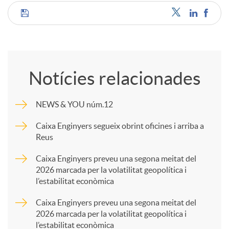
C
o
Notícies relacionades
m
NEWS & YOU núm.12
p
Caixa Enginyers segueix obrint oficines i arriba a
Reus
a
Caixa Enginyers preveu una segona meitat del
2026 marcada per la volatilitat geopolítica i
l’estabilitat econòmica
r
Caixa Enginyers preveu una segona meitat del
2026 marcada per la volatilitat geopolítica i
t
l’estabilitat econòmica