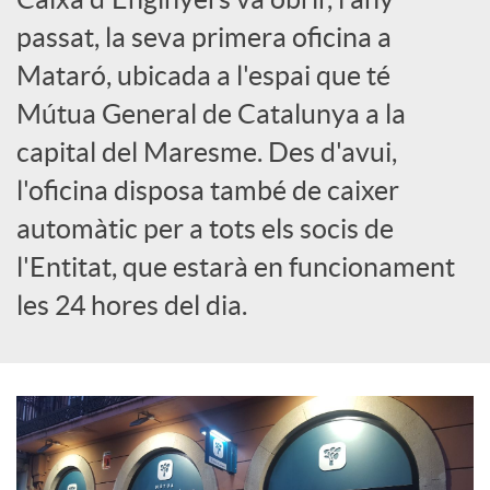
passat, la seva primera oficina a
c
Mataró, ubicada a l'espai que té
Mútua General de Catalunya a la
a
capital del Maresme. Des d'avui,
l'oficina disposa també de caixer
d
automàtic per a tots els socis de
o
l'Entitat, que estarà en funcionament
les 24 hores del dia.
r
d
e