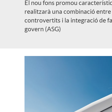
El nou fons promou característi
l
realitzarà una combinació entre 
controvertits i la integració de f
i
govern (ASG)
c
a
d
o
r