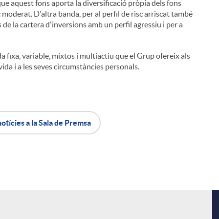
que aquest fons aporta la diversificació pròpia dels fons
c moderat. D'altra banda, per al perfil de risc arriscat també
 de la cartera d'inversions amb un perfil agressiu i per a
 fixa, variable, mixtos i multiactiu que el Grup ofereix als
vida i a les seves circumstàncies personals.
i
notícies a la Sala de Premsa
l