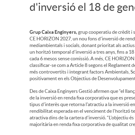
d'inversió el 18 de ge
n
g
Grup Caixa Enginyers,
grup cooperatiu de crèdit i s
CE HORIZON 2027, un nou fons d'inversió de renda
mediambientals i socials, donant prioritat als actius 
u
un horitzó temporal d'inversió a tres anys, fins a 1
cada 6 mesos sense comissió. A més, CE HORIZON 2
classificar-se com a Article 8 segons el Reglament d
t
més controvertits i integrant factors Ambientals, S
positivament en els Objectius de Desenvolupament
s
Des de Caixa Enginyers Gestió afirmen que “el lla
de la inversió en renda fixa corporativa que es pre
tipus d'interès que retorna l'atractiu a la inversió 
rendibilitat esperada en el venciment de l'horitzó 
atractiva dins de la cartera d'inversió. “L'objectiu é
majoritària en renda fixa corporativa de qualitat cre