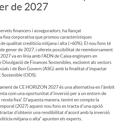
ner de 2027
erveis financers i asseguradors, ha llançat
 fixa corporativa que promou característiques
de qualitat creditícia mitjana i alta (>60%). El nou fons té
8 de gener de 2027, i ofereix possibilitat de reemborsament
027 va en línia amb l'ADN de Caixa enginyers en
e Divulgació de Finances Sostenibles, excloent als sectors
ocials i de Bon Govern (ASG) amb la finalitat d'impactar
 Sostenible (ODS).
nçament de CE HORIZON 2027 és una alternativa en l'àmbit
senta com una oportunitat d'inversió per a un entorn de
en renda fixa”. D'aquesta manera, tenint en compte la
temporal (2027) aquest nou fons es tracta d'una opció
s tractar d'obtenir una rendibilitat d'acord amb la inversió
ditícia mitjana o alta” apunten els experts.