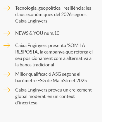
o
Tecnologia, geopolítica i resiliència: les
p
claus econòmiques del 2026 segons
m
Caixa Enginyers
a
NEWS & YOU num.10
a
Caixa Enginyers presenta 'SOM LA
r
RESPOSTA', la campanya que reforça el
seu posicionament com a alternativa a
la banca tradicional
t
Millor qualificació ASG segons el
baròmetre ESG de MainStreet 2025
Caixa Enginyers preveu un creixement
global moderat, en un context
d'incertesa
r
a