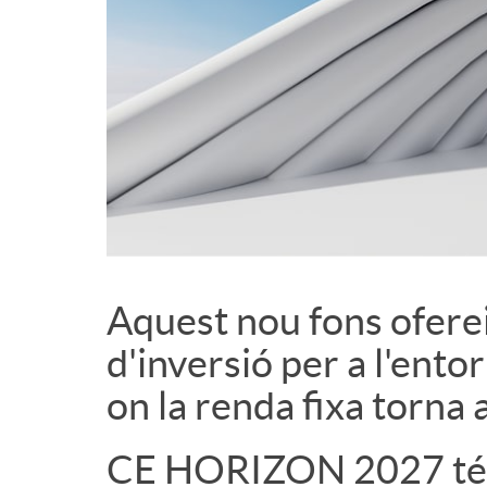
d
e
c
o
Aquest nou fons ofere
n
d'inversió per a l'entor
t
on la renda fixa torna 
i
CE HORIZON 2027 té 