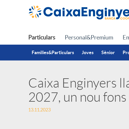
Salta al contingut principal
Particulars
Personal&Premium
Em
Families&Particulars
Joves
Sènior
Pr
Caixa Enginyers 
P
2027, un nou fons 
u
13.11.2023
b