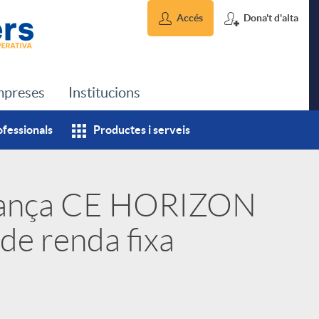
Accés
Dona't d'alta
preses
Institucions
ofessionals
Productes i serveis
llança CE HORIZON
de renda fixa