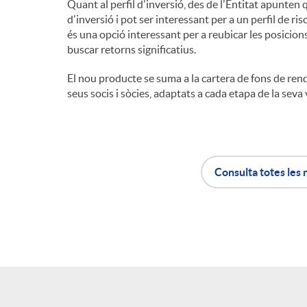
Quant al perfil d'inversió, des de l'Entitat apunten 
d'inversió i pot ser interessant per a un perfil de ris
és una opció interessant per a reubicar les posicions
buscar retorns significatius.
El nou producte se suma a la cartera de fons de renda
seus socis i sòcies, adaptats a cada etapa de la seva 
Consulta totes les 
A
B
p
o
l
t