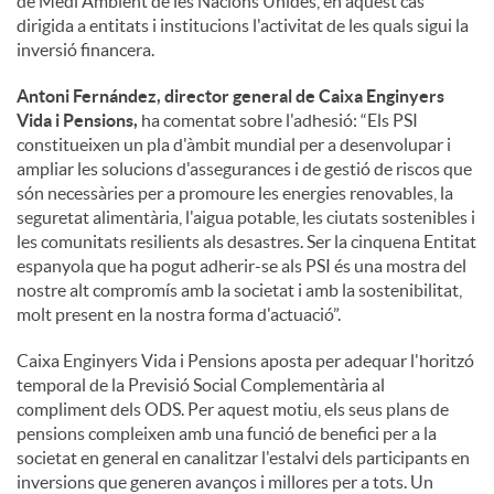
de Medi Ambient de les Nacions Unides, en aquest cas
dirigida a entitats i institucions l'activitat de les quals sigui la
inversió financera.
Antoni Fernández, director general de Caixa Enginyers
Vida i Pensions,
ha comentat sobre l'adhesió: “Els PSI
constitueixen un pla d'àmbit mundial per a desenvolupar i
ampliar les solucions d'assegurances i de gestió de riscos que
són necessàries per a promoure les energies renovables, la
seguretat alimentària, l'aigua potable, les ciutats sostenibles i
les comunitats resilients als desastres. Ser la cinquena Entitat
espanyola que ha pogut adherir-se als PSI és una mostra del
nostre alt compromís amb la societat i amb la sostenibilitat,
molt present en la nostra forma d'actuació”.
Caixa Enginyers Vida i Pensions aposta per adequar l'horitzó
temporal de la Previsió Social Complementària al
compliment dels ODS. Per aquest motiu, els seus plans de
pensions compleixen amb una funció de benefici per a la
societat en general en canalitzar l'estalvi dels participants en
inversions que generen avanços i millores per a tots. Un