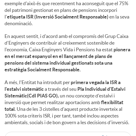
exemple d'això és que recentment ha aconseguit que el 75%
del patrimoni gestionat en plans de pensions incorpori
l'
etiqueta ISR (Inversió Socialment Responsable)
en la seva
denominació.
En aquest sentit, i d'acord amb el compromís del Grup Caixa
d'Enginyers de contribuir al creixement sostenible de
l'economia, Caixa Enginyers Vida i Pensions ha estat
pionera
en el mercat espanyol en el llançament de plans de
pensions del sistema individual gestionats sota una
estratègia Socialment Responsable.
A més, l'Entitat ha introduït per
primera vegada la ISR a
l'estalvi sistemàtic
a través del seu
Pla Individual d'Estalvi
Sistemàtic(CdI PIAS GO),
un nou concepte d'estalvi i
inversió que permet realitzar aportacions amb
flexibilitat
total.
Una de les 3 cistelles d'aquest producte inverteix al
100% sota criteris ISR, i per tant, també inclou aspectes
ambientals, socials i de bon govern a les decisions d'inversió.