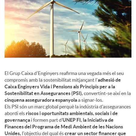
c
o
n
t
El Grup Caixa d'Enginyers reafirma una vegada més el seu
compromís amb la sostenibilitat mitjançant l'
adhesió de
Caixa Enginyers Vida i Pensions als Principis per a la
i
Sostenibilitat en Assegurances (PSI),
convertint-se així en la
cinquena asseguradora espanyola
a signar-los.
Els PSI són un marc global perquè la indústria d'assegurances
n
abordi els
riscos i oportunitats ambientals, socials i de
governança
i formen part d’
UNEP FI, la Iniciativa de
Finances del Programa de Medi Ambient de les Nacions
g
Unides,
l'objectiu del qual és
crear un sector financer que