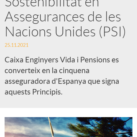
Sostenibilitat en
Assegurances de les
c
Nacions Unides (PSI)
a
25.11.2021
d
Caixa Enginyers Vida i Pensions es
converteix en la cinquena
o
asseguradora d'Espanya que signa
aquests Principis.
r
d
e