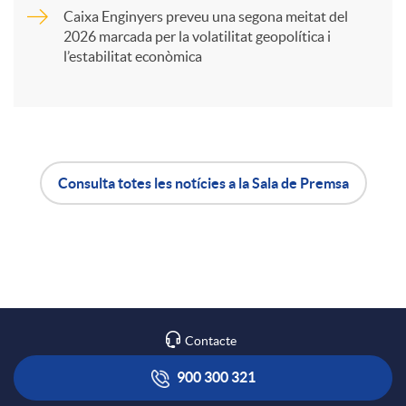
Caixa Enginyers preveu una segona meitat del
i
2026 marcada per la volatilitat geopolítica i
l’estabilitat econòmica
r
a
Consulta totes les notícies a la Sala de Premsa
X
A
B
a
p
o
r
l
t
Contacte
x
i
ó
900 300 321