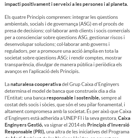
impacti positivament i serveixi a les persones i al planeta.
u
Els quatre Principis comprenen: integrar les qüestions
ambientals, socials i de governança (ASG) en el procés de
presa de decisions; col·laborar amb clients i socis comercials
t
per a conscienciar sobre qüestions ASG, gestionar riscos i
desenvolupar solucions; col·laborar amb governs i
reguladors, per a promoure una acció àmplia en tota la
s
societat sobre qüestions ASG; i rendir comptes, mostrar
transparència, divulgar de manera pública i periòdica els
avanços en l'aplicació dels Principis.
La
naturalesa cooperativa
del Grup Caixa d'Enginyers
determina el model de banca que construeix dia a dia
l'Entitat: una banca
responsable i sostenible,
sempre al
costat dels socis i sòcies, que són el seu pilar fonamental, i
altament compromesa amb la societat. És per això que Caixa
d'Enginyers està adherida a UNEP FI i la seva gestora,
Caixa
Enginyers Gestió,
va signar el 2014 els
Principis d'Inversió
Responsable (PRI),
una altra de les iniciatives del Programa