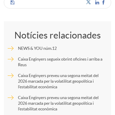
C
o
Notícies relacionades
m
NEWS & YOU núm.12
p
Caixa Enginyers segueix obrint oficines i arriba a
Reus
a
Caixa Enginyers preveu una segona meitat del
2026 marcada per la volatilitat geopolítica i
l’estabilitat econòmica
r
Caixa Enginyers preveu una segona meitat del
2026 marcada per la volatilitat geopolítica i
t
l’estabilitat econòmica