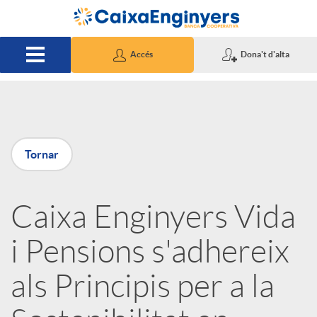
Salta al contingut principal
Accés
Dona't d'alta
P
Tornar
u
Caixa Enginyers Vida
b
i Pensions s'adhereix
l
als Principis per a la
i