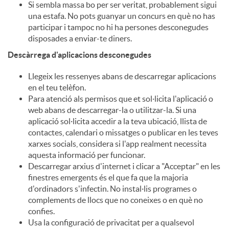
Si sembla massa bo per ser veritat, probablement sigui
una estafa. No pots guanyar un concurs en què no has
participar i tampoc no hi ha persones desconegudes
disposades a enviar-te diners.
Descàrrega d'aplicacions desconegudes
Llegeix les ressenyes abans de descarregar aplicacions
en el teu telèfon.
Para atenció als permisos que et sol·licita l'aplicació o
web abans de descarregar-la o utilitzar-la. Si una
aplicació sol·licita accedir a la teva ubicació, llista de
contactes, calendari o missatges o publicar en les teves
xarxes socials, considera si l'app realment necessita
aquesta informació per funcionar.
Descarregar arxius d'internet i clicar a "Acceptar" en les
finestres emergents és el que fa que la majoria
d'ordinadors s'infectin. No instal·lis programes o
complements de llocs que no coneixes o en què no
confies.
Usa la configuració de privacitat per a qualsevol