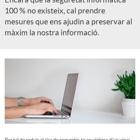
100 % no existeix, cal prendre
c
mesures que ens ajudin a preservar al
màxim la nostra informació.
a
d
o
r
d
e
Per tal de reduir el risc de convertir-te en víctima d'un virus