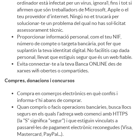
ordinador està infectat per un virus, ignora’l, fins i tot si
afirmen que són treballadors de Microsoft, Apple o el
u
teu proveïdor d'internet. Ningú no et trucarà per
solucionar-te un problema del qual no has sol·licitat
assessorament tècnic.
t
Proporcionar informació personal, com el teu NIF,
número de compte o targeta bancària, pot fer que
suplantin la teva identitat digital. No facilitis cap dada
s
personal, llevat que estiguis segur que és un web fiable.
Evita connectar-te a la teva Banca ONLINE des de
xarxes wifi obertes o compartides.
Compres, donacions i concursos
Compra en comerços electrònics en què confiïs i
informa-t'hi abans de comprar.
Quan compris o facis operacions bancàries, busca llocs
segurs en els quals l'adreça web comenci amb HTTPS
(la "S" significa "segur") i que estiguin vinculats a
passarel·les de pagament electrònic reconegudes (Visa,
Mastercard, PayPal...).