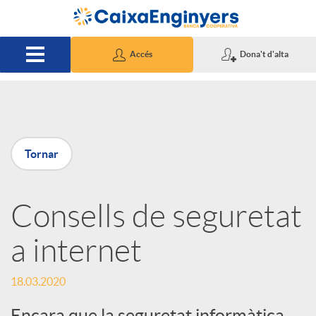
Salta al contingut principal
Accés
Dona't d'alta
P
Tornar
u
Consells de seguretat
b
a internet
l
18.03.2020
i
Encara que la seguretat informàtica