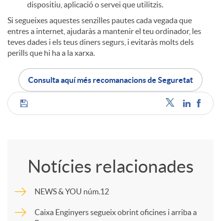
dispositiu, aplicació o servei que utilitzis.
Si segueixes aquestes senzilles pautes cada vegada que
entres a internet, ajudaràs a mantenir el teu ordinador, les
teves dades i els teus diners segurs, i evitaràs molts dels
perills que hi ha a la xarxa.
Consulta aquí més recomanacions de Seguretat
C
o
Notícies relacionades
m
NEWS & YOU núm.12
p
Caixa Enginyers segueix obrint oficines i arriba a