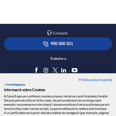
a
p
o
r
l
t
Contacte
x
i
ó
900 300 321
e
c
n
Troba'ns a
s
a
s
Política de privacitat
Blog
Informació sobre Cookies
S
c
a
Tauler d'anuncis
A Caixa Enginyers utilitzem cookies pròpies i de tercers amb finalitats d'anàlisi
Política de cookies
(fet que permet millorar el lloc web), de personalització de contingut (per
Avís legal
exemple, recomanacions de vídeos) i de personalització de la publicitat que se't
o
i
l
mostra a llocs web i xarxes socials. La personalització es realitza sobre la base
Seguretat Online
d'un perfil elaborat a partir dels teus hàbits de navegació (per exemple, pàgines