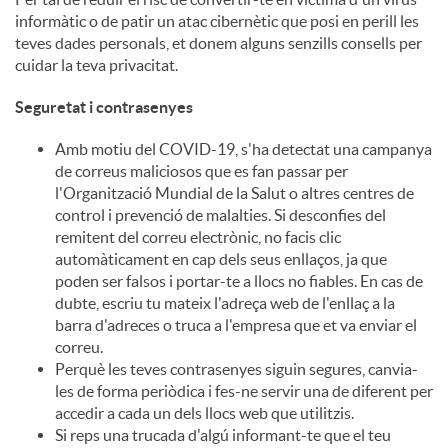
informàtic o de patir un atac cibernètic que posi en perill les
c
teves dades personals, et donem alguns senzills consells per
cuidar la teva privacitat.
o
Seguretat i contrasenyes
Amb motiu del COVID-19, s'ha detectat una campanya
n
de correus maliciosos que es fan passar per
l'Organització Mundial de la Salut o altres centres de
control i prevenció de malalties. Si desconfies del
t
remitent del correu electrònic, no facis clic
automàticament en cap dels seus enllaços, ja que
poden ser falsos i portar-te a llocs no fiables. En cas de
i
dubte, escriu tu mateix l'adreça web de l'enllaç a la
barra d'adreces o truca a l'empresa que et va enviar el
correu.
n
Perquè les teves contrasenyes siguin segures, canvia-
les de forma periòdica i fes-ne servir una de diferent per
accedir a cada un dels llocs web que utilitzis.
g
Si reps una trucada d'algú informant-te que el teu