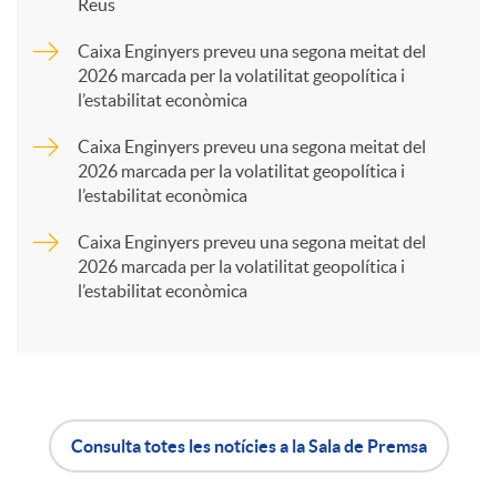
Reus
a
Caixa Enginyers preveu una segona meitat del
2026 marcada per la volatilitat geopolítica i
l’estabilitat econòmica
r
Caixa Enginyers preveu una segona meitat del
2026 marcada per la volatilitat geopolítica i
t
l’estabilitat econòmica
Caixa Enginyers preveu una segona meitat del
i
2026 marcada per la volatilitat geopolítica i
l’estabilitat econòmica
r
a
Consulta totes les notícies a la Sala de Premsa
X
A
B