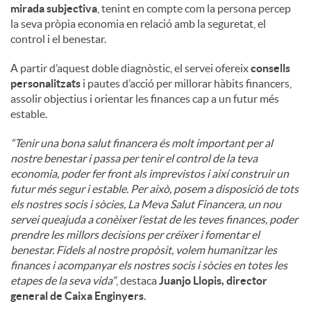
mirada subjectiva
, tenint en compte com la persona percep
la seva pròpia economia en relació amb la seguretat, el
control i el benestar.
A partir d’aquest doble diagnòstic, el servei ofereix
consells
personalitzats
i pautes d’acció per millorar hàbits financers,
assolir objectius i orientar les finances cap a un futur més
estable.
“Tenir una bona salut financera és molt important per al
nostre benestar i passa per tenir el control de la teva
economia, poder fer front als imprevistos i així construir un
futur més segur i estable. Per això, posem a disposició de tots
els nostres socis i sòcies, La Meva Salut Financera, un nou
servei queajuda a conèixer l’estat de les teves finances, poder
prendre les millors decisions per créixer i fomentar el
benestar. Fidels al nostre propòsit, volem humanitzar les
finances i acompanyar els nostres socis i sòcies en totes les
etapes de la seva vida”
, destaca
Juanjo Llopis, director
general de Caixa Enginyers
.