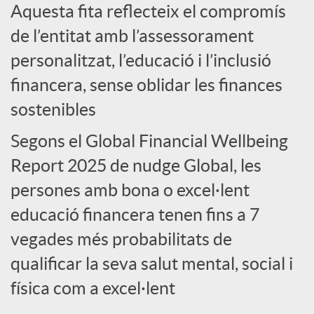
Aquesta fita reflecteix el compromís
c
de l’entitat amb l’assessorament
personalitzat, l’educació i l’inclusió
o
financera, sense oblidar les finances
sostenibles
n
Segons el Global Financial Wellbeing
Report 2025 de nudge Global, les
t
persones amb bona o excel·lent
i
educació financera tenen fins a 7
vegades més probabilitats de
n
qualificar la seva salut mental, social i
física com a excel·lent
g