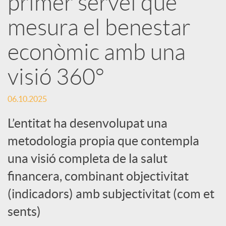
primer servei que
mesura el benestar
c
econòmic amb una
a
visió 360°
d
06.10.2025
o
L’entitat ha desenvolupat una
metodologia propia que contempla
r
una visió completa de la salut
financera, combinant objectivitat
d
(indicadors) amb subjectivitat (com et
sents)
e