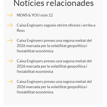
Notícies relacionades
m
NEWS & YOU núm.12
p
Caixa Enginyers segueix obrint oficines i arriba a
Reus
a
Caixa Enginyers preveu una segona meitat del
2026 marcada per la volatilitat geopolítica i
l’estabilitat econòmica
r
Caixa Enginyers preveu una segona meitat del
2026 marcada per la volatilitat geopolítica i
t
l’estabilitat econòmica
Caixa Enginyers preveu una segona meitat del
i
2026 marcada per la volatilitat geopolítica i
l’estabilitat econòmica
r