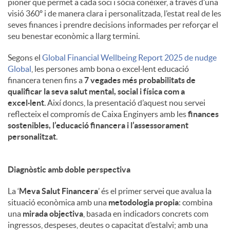
pioner que permet a cada soci i sòcia conèixer, a través d’una
visió 360º i de manera clara i personalitzada, l’estat real de les
seves finances i prendre decisions informades per reforçar el
seu benestar econòmic a llarg termini.
Segons el
Global Financial Wellbeing Report 2025 de nudge
Global
, les persones amb bona o excel·lent educació
financera tenen fins a
7 vegades més probabilitats de
qualificar la seva salut mental, social i física com a
excel·lent
. Així doncs, la presentació d’aquest nou servei
reflecteix el compromís de Caixa Enginyers amb les
finances
sostenibles, l’educació financera i l’assessorament
personalitzat
.
Diagnòstic amb doble perspectiva
La ‘
Meva Salut Financera
’ és el primer servei que avalua la
situació econòmica amb una
metodologia propia
: combina
una
mirada objectiva
, basada en indicadors concrets com
ingressos, despeses, deutes o capacitat d’estalvi; amb una