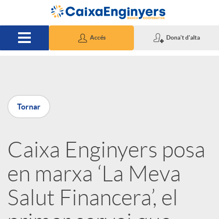
Salta al contingut principal
Accés
Dona't d'alta
P
Tornar
u
Caixa Enginyers posa
b
en marxa ‘La Meva
l
Salut Financera’, el
i