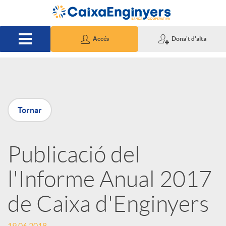
Salta al contingut principal
Accés
Dona't d'alta
P
Tornar
u
Publicació del
b
l'Informe Anual 2017
l
de Caixa d'Enginyers
i