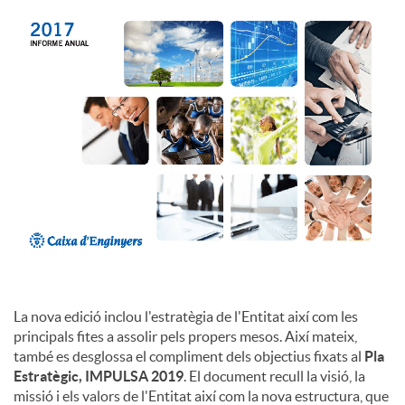
c
o
n
t
i
La nova edició inclou l'estratègia de l'Entitat així com les
n
principals fites a assolir pels propers mesos. Així mateix,
també es desglossa el compliment dels objectius fixats al
Pla
Estratègic, IMPULSA 2019
. El document recull la visió, la
g
missió i els valors de l'Entitat així com la nova estructura, que