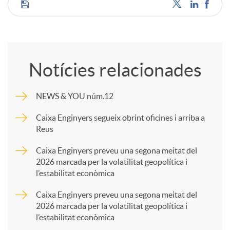
C
o
Notícies relacionades
m
NEWS & YOU núm.12
p
Caixa Enginyers segueix obrint oficines i arriba a
Reus
a
Caixa Enginyers preveu una segona meitat del
2026 marcada per la volatilitat geopolítica i
l’estabilitat econòmica
r
Caixa Enginyers preveu una segona meitat del
2026 marcada per la volatilitat geopolítica i
t
l’estabilitat econòmica