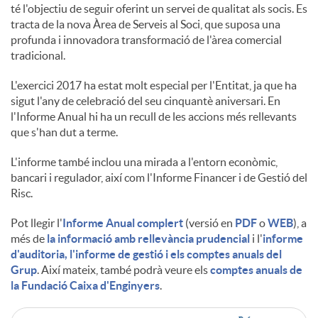
té l'objectiu de seguir oferint un servei de qualitat als socis. Es
tracta de la nova Àrea de Serveis al Soci, que suposa una
u
profunda i innovadora transformació de l'àrea comercial
tradicional.
t
L'exercici 2017 ha estat molt especial per l'Entitat, ja que ha
sigut l'any de celebració del seu cinquantè aniversari. En
l'Informe Anual hi ha un recull de les accions més rellevants
s
que s'han dut a terme.
L'informe també inclou una mirada a l'entorn econòmic,
bancari i regulador, així com l'Informe Financer i de Gestió del
Risc.
Pot llegir l'
Informe Anual complert
(versió en
PDF
o
WEB
), a
més de
la informació amb rellevància prudencial
i l'
informe
d'auditoria, l'informe de gestió i els comptes anuals del
Grup
. Així mateix, també podrà veure els
comptes anuals de
la Fundació Caixa d'Enginyers
.