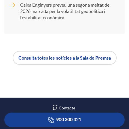
Caixa Enginyers preveu una segona meitat del
i
2026 marcada per la volatilitat geopolítica i
l’estabilitat econòmica
r
a
Consulta totes les notícies a la Sala de Premsa
X
A
B
a
p
o
r
l
t
Contacte
x
i
ó
900 300 321