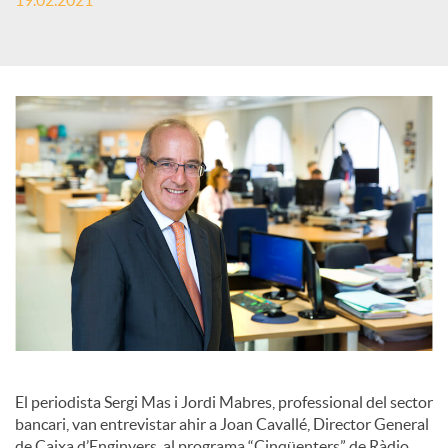
19.02.2021
c
a
d
o
r
d
El periodista Sergi Mas i Jordi Mabres, professional del sector
bancari, van entrevistar ahir a Joan Cavallé, Director General
e
de Caixa d’Enginyers, al programa “Cinqüenters” de Ràdio