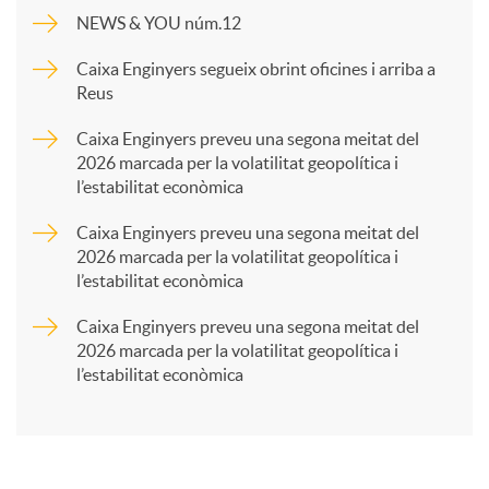
NEWS & YOU núm.12
u
p
Caixa Enginyers segueix obrint oficines i arriba a
Reus
t
a
Caixa Enginyers preveu una segona meitat del
2026 marcada per la volatilitat geopolítica i
s
l’estabilitat econòmica
r
Caixa Enginyers preveu una segona meitat del
2026 marcada per la volatilitat geopolítica i
t
l’estabilitat econòmica
Caixa Enginyers preveu una segona meitat del
i
2026 marcada per la volatilitat geopolítica i
l’estabilitat econòmica
r
a