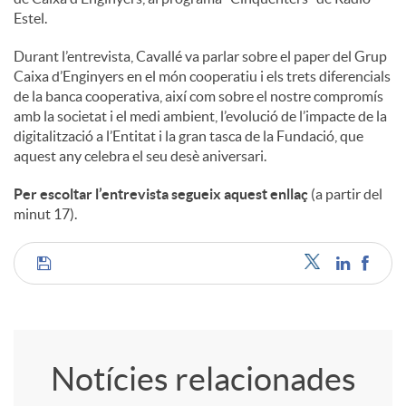
Estel.
c
Durant l’entrevista, Cavallé va parlar sobre el paper del Grup
Caixa d’Enginyers en el món cooperatiu i els trets diferencials
de la banca cooperativa, així com sobre el nostre compromís
o
amb la societat i el medi ambient, l’evolució de l’impacte de la
digitalització a l’Entitat i la gran tasca de la Fundació, que
n
aquest any celebra el seu desè aniversari.
Per escoltar l’entrevista segueix aquest enllaç
(a partir del
t
minut 17).
i
C
n
o
Notícies relacionades
g
m