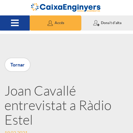
Salta al contingut principal
Accés
Dona't d'alta
P
Tornar
u
Joan Cavallé
b
entrevistat a Ràdio
l
Estel
i