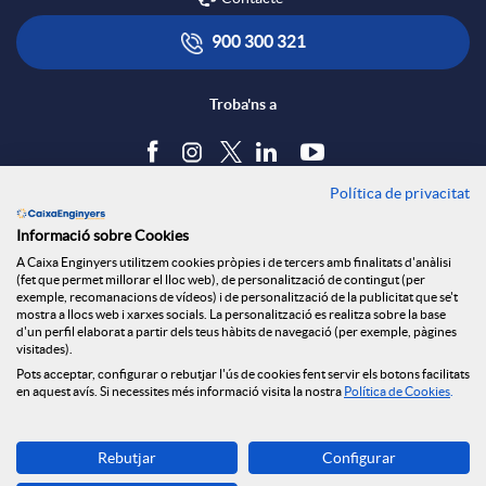
x
i
ó
900 300 321
e
c
n
Troba'ns a
s
a
s
Política de privacitat
Blog
Informació sobre Cookies
S
c
a
Tauler d'anuncis
A Caixa Enginyers utilitzem cookies pròpies i de tercers amb finalitats d'anàlisi
Política de cookies
(fet que permet millorar el lloc web), de personalització de contingut (per
Avís legal
exemple, recomanacions de vídeos) i de personalització de la publicitat que se't
o
i
l
mostra a llocs web i xarxes socials. La personalització es realitza sobre la base
Seguretat Online
d'un perfil elaborat a partir dels teus hàbits de navegació (per exemple, pàgines
Privacitat
visitades).
Canal denúncies
Pots acceptar, configurar o rebutjar l'ús de cookies fent servir els botons facilitats
c
o
a
en aquest avís. Si necessites més informació visita la nostra
Política de Cookies
.
Descarrega-la ara
i
n
d
Rebutjar
Configurar
Banca MOBILE