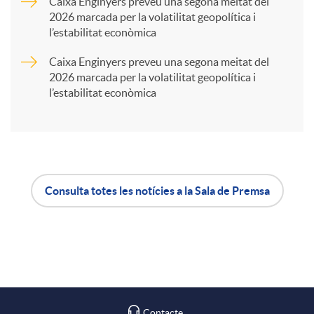
Caixa Enginyers preveu una segona meitat del
2026 marcada per la volatilitat geopolítica i
t
l’estabilitat econòmica
Caixa Enginyers preveu una segona meitat del
i
2026 marcada per la volatilitat geopolítica i
l’estabilitat econòmica
r
a
Consulta totes les notícies a la Sala de Premsa
X
A
B
a
p
o
r
l
t
Contacte