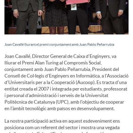
u
t
Joan Cavallé lliurant el premi conjuntament amb Juan Pablo Peñarrubia
s
Joan Cavallé, Director General de Caixa d'Enginyers, va
lliurar el Premi Alan Turing al Compromís Social,
conjuntament amb Juan Pablo Peñarrubia, President del
Consell de Col·legis d'Enginyers en Informàtica, a l'Associació
d'Universitaris per a la Cooperació (Aucoop). Es tracta d'una
entitat creada el 2007 i integrada per estudiants, professorat
i personal d'administració i serveis de la Universitat
Politècnica de Catalunya (UPC), amb l'objectiu de cooperar
en l'àmbit tecnològic amb països en desenvolupament.
La nostra participació activa en aquest esdeveniment ens
posiciona com un referent del sector i mostra una vegada