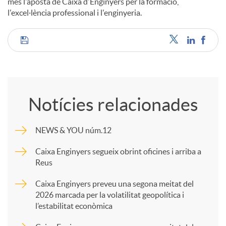
més l'aposta de Caixa d'Enginyers per la formació,
l'excel·lència professional i l'enginyeria.
C
o
Notícies relacionades
m
NEWS & YOU núm.12
p
Caixa Enginyers segueix obrint oficines i arriba a
Reus
a
Caixa Enginyers preveu una segona meitat del
2026 marcada per la volatilitat geopolítica i
l’estabilitat econòmica
r