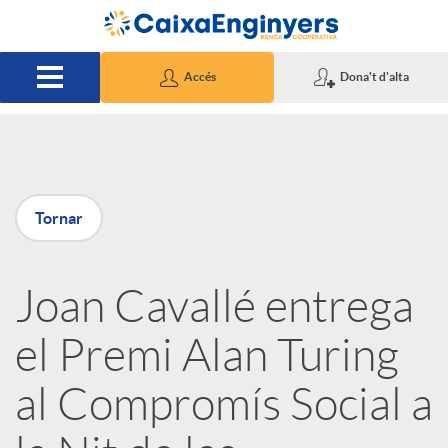
Salta al contingut principal
Accés
Dona't d'alta
P
Tornar
u
Joan Cavallé entrega
b
el Premi Alan Turing
l
al Compromís Social a
i