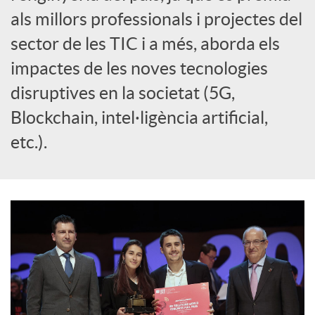
als millors professionals i projectes del
c
sector de les TIC i a més, aborda els
impactes de les noves tecnologies
o
disruptives en la societat (5G,
Blockchain, intel·ligència artificial,
n
etc.).
t
i
n
g