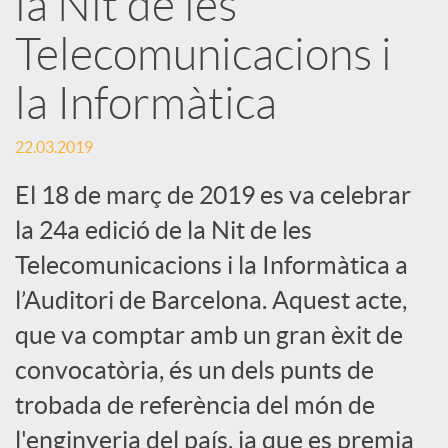
la Nit de les
Telecomunicacions i
c
la Informàtica
a
22.03.2019
d
El 18 de març de 2019 es va celebrar
la 24a edició de la Nit de les
o
Telecomunicacions i la Informàtica a
l’Auditori de Barcelona. Aquest acte,
r
que va comptar amb un gran èxit de
d
convocatòria, és un dels punts de
trobada de referència del món de
e
l'enginyeria del país, ja que es premia