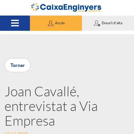
Salta al contingut principal
Accés
Dona't d'alta
P
Tornar
u
Joan Cavallé,
b
entrevistat a Via
l
Empresa
i