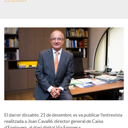
23.12.2019
c
a
d
o
r
d
El darrer dissabte, 21 de desembre, es va publicar l’entrevista
realitzada a Joan Cavallé, director general de Caixa
e
d’Enginyers, al diari digital Via Empresa.