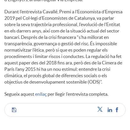
Durant l’entrevista Cavallé, Premi a l’Economista d’Empresa
c
2019 pel Col·legi d’Economistes de Catalunya, va parlar
sobre la seva trajectòria professional, l’evolució de l’Entitat
en els darrers anys, així com de la situació actual del sector
o
bancari. Després de la crisi financera “s’ha millorat en
transparència, governança o gestió del risc. És impossible
n
normativitzar l’ètica, però si que es poden regular els
procediments i limitar riscos i conductes. La regulació ha fet
aquest paper des del 2018 fins ara, però des de la Cimera de
t
París l’any 2015 hi ha un nou estímul: entendre la crisi
climàtica, el procés global de diferencies socials o els
objectius de desenvolupament sostenible (ODS)”.
i
Segueix aquest
enllaç
per llegir l’entrevista completa.
n
C
g