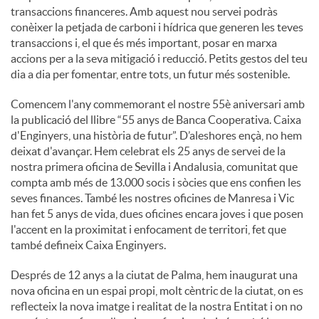
transaccions financeres. Amb aquest nou servei podràs
conèixer la petjada de carboni i hídrica que generen les teves
u
transaccions i, el que és més important, posar en marxa
accions per a la seva mitigació i reducció. Petits gestos del teu
dia a dia per fomentar, entre tots, un futur més sostenible.
t
Comencem l'any commemorant el nostre 55è aniversari amb
la publicació del llibre “55 anys de Banca Cooperativa. Caixa
s
d'Enginyers, una història de futur”. D’aleshores ençà, no hem
deixat d'avançar. Hem celebrat els 25 anys de servei de la
nostra primera oficina de Sevilla i Andalusia, comunitat que
compta amb més de 13.000 socis i sòcies que ens confien les
seves finances. També les nostres oficines de Manresa i Vic
han fet 5 anys de vida, dues oficines encara joves i que posen
l'accent en la proximitat i enfocament de territori, fet que
també defineix Caixa Enginyers.
Després de 12 anys a la ciutat de Palma, hem inaugurat una
nova oficina en un espai propi, molt cèntric de la ciutat, on es
reflecteix la nova imatge i realitat de la nostra Entitat i on no