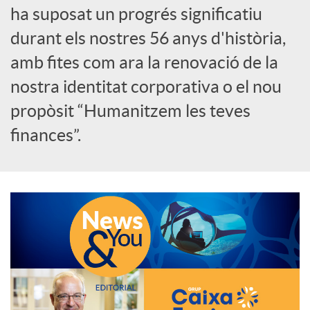
ha suposat un progrés significatiu
c
durant els nostres 56 anys d'història,
amb fites com ara la renovació de la
a
nostra identitat corporativa o el nou
propòsit “Humanitzem les teves
d
finances”.
o
r
d
e