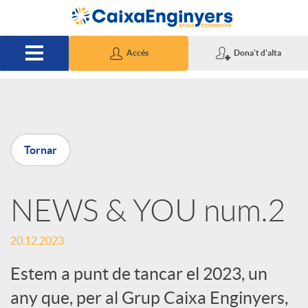
Salta al contingut principal
Accés
Dona't d'alta
P
Tornar
u
NEWS & YOU num.2
b
20.12.2023
l
Estem a punt de tancar el 2023, un
i
any que, per al Grup Caixa Enginyers,