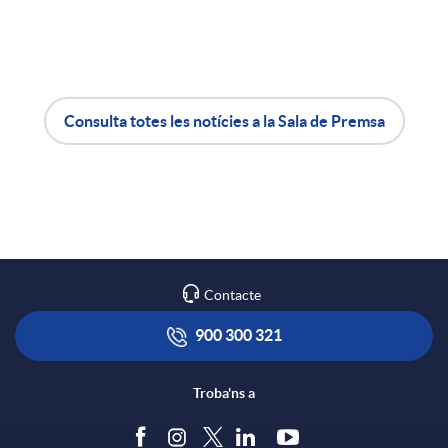
o
m
Consulta totes les notícies a la Sala de Premsa
A
B
p
p
o
a
l
t
r
Contacte
i
ó
900 300 321
t
c
n
Troba'ns a
i