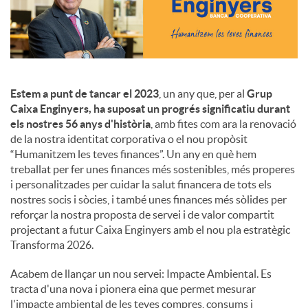
c
o
Estem a punt de tancar el 2023
, un any que, per al
Grup
Caixa Enginyers, ha suposat un progrés significatiu durant
n
els nostres 56 anys d'història
, amb fites com ara la renovació
de la nostra identitat corporativa o el nou propòsit
“Humanitzem les teves finances”. Un any en què hem
t
treballat per fer unes finances més sostenibles, més properes
i personalitzades per cuidar la salut financera de tots els
nostres socis i sòcies, i també unes finances més sòlides per
i
reforçar la nostra proposta de servei i de valor compartit
projectant a futur Caixa Enginyers amb el nou pla estratègic
Transforma 2026.
n
Acabem de llançar un nou servei: Impacte Ambiental. Es
tracta d'una nova i pionera eina que permet mesurar
g
l'impacte ambiental de les teves compres, consums i