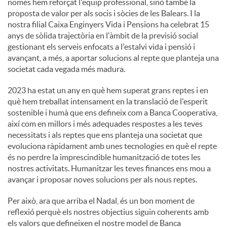
només hem reforçat l'equip professional, sinó també la
proposta de valor per als socis i sòcies de les Balears. I la
nostra filial Caixa Enginyers Vida i Pensions ha celebrat 15
anys de sòlida trajectòria en l'àmbit de la previsió social
gestionant els serveis enfocats a l'estalvi vida i pensió i
avançant, a més, a aportar solucions al repte que planteja una
societat cada vegada més madura.
2023 ha estat un any en què hem superat grans reptes i en
què hem treballat intensament en la translació de l'esperit
sostenible i humà que ens defineix com a Banca Cooperativa,
així com en millors i més adequades respostes a les teves
necessitats i als reptes que ens planteja una societat que
evoluciona ràpidament amb unes tecnologies en què el repte
és no perdre la imprescindible humanització de totes les
nostres activitats. Humanitzar les teves finances ens mou a
avançar i proposar noves solucions per als nous reptes.
Per això, ara que arriba el Nadal, és un bon moment de
reflexió perquè els nostres objectius siguin coherents amb
els valors que defineixen el nostre model de Banca