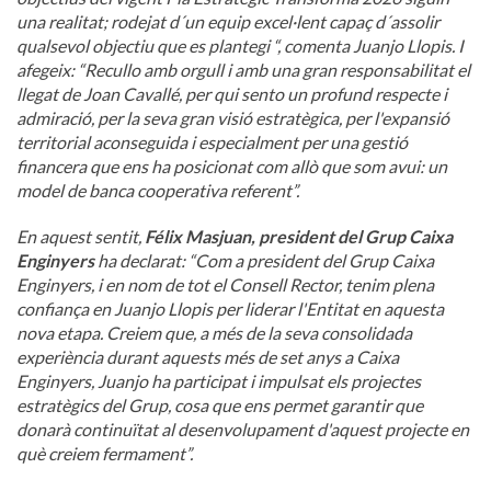
una realitat; rodejat d´un equip excel·lent capaç d´assolir
qualsevol objectiu que es plantegi “, comenta Juanjo Llopis. I
afegeix: “Recullo amb orgull i amb una gran responsabilitat el
llegat de Joan Cavallé, per qui sento un profund respecte i
admiració, per la seva gran visió estratègica, per l'expansió
territorial aconseguida i especialment per una gestió
financera que ens ha posicionat com allò que som avui: un
model de banca cooperativa referent”.
En aquest sentit,
Félix Masjuan, president del Grup Caixa
Enginyers
ha declarat: “Com a president del Grup Caixa
Enginyers, i en nom de tot el Consell Rector, tenim plena
confiança en Juanjo Llopis per liderar l'Entitat en aquesta
nova etapa. Creiem que, a més de la seva consolidada
experiència durant aquests més de set anys a Caixa
Enginyers, Juanjo ha participat i impulsat els projectes
estratègics del Grup, cosa que ens permet garantir que
donarà continuïtat al desenvolupament d'aquest projecte en
què creiem fermament”.