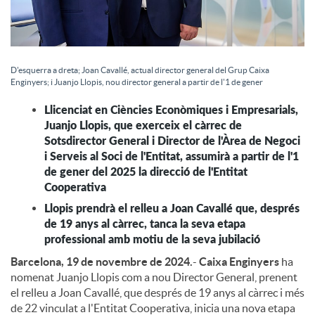
c
D'esquerra a dreta; Joan Cavallé, actual director general del Grup Caixa
o
Enginyers; i Juanjo Llopis, nou director general a partir de l'1 de gener
Llicenciat en Ciències Econòmiques i Empresarials,
n
Juanjo Llopis, que exerceix el càrrec de
Sotsdirector General i Director de l'Àrea de Negoci
i Serveis al Soci de l'Entitat, assumirà a partir de l'1
t
de gener del 2025 la direcció de l'Entitat
Cooperativa
i
Llopis prendrà el relleu a Joan Cavallé que, després
de 19 anys al càrrec, tanca la seva etapa
professional amb motiu de la seva jubilació
n
Barcelona, 19 de novembre de 2024.
-
Caixa Enginyers
ha
nomenat Juanjo Llopis com a nou Director General, prenent
el relleu a Joan Cavallé, que després de 19 anys al càrrec i més
g
de 22 vinculat a l'Entitat Cooperativa, inicia una nova etapa