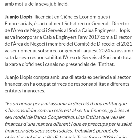
amb motiu de la seva jubilació.
u
Juanjo Llopis,
llicenciat en Ciències Econòmiques i
Empresarials, és actualment Sotsdirector General i Director
de l'Àrea de Negoci i Serveis al Soci a Caixa Enginyers. Llopis
t
es va incorporar a Caixa Enginyers l'any 2017 com a Director
de l'Àrea de Negoci i membre del Comitè de Direcció; el 2021
va ser nomenat sotsdirector general i aquest 2024 va assumir
s
sota la seva responsabilitat l'Àrea de Serveis al Soci amb tota
la xarxa d'oficines i canals no presencials de l'Entitat.
Juanjo Llopis compta amb una dilatada experiència al sector
financer, on ha ocupat càrrecs de responsabilitat a diferents
entitats financeres.
"És un honor per a mi assumir la direcció d'una entitat que
s'ha consolidat com un referent al sector financer, gràcies al
seu model de Banca Cooperativa. Una Entitat que veu les
finances d'una manera diferent i que es preocupa per la salut
financera dels seus socis i sòcies. Treballaré perquè els
objectius del vigent Pla Estratègic Transforma 2026 siguin