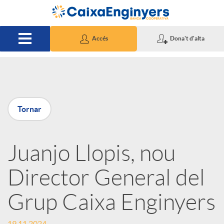
Salta al contingut principal
Accés
Dona't d'alta
P
Tornar
u
Juanjo Llopis, nou
b
Director General del
l
Grup Caixa Enginyers
i