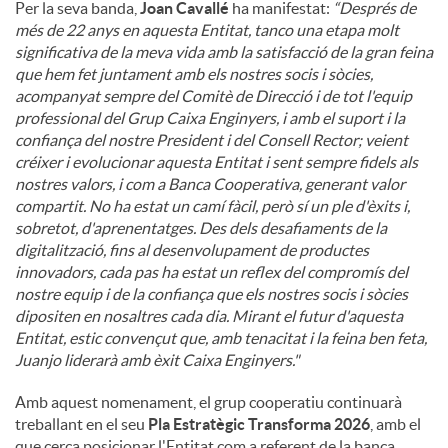
Per la seva banda,
Joan Cavallé
ha manifestat:
“Després de
més de 22 anys en aquesta Entitat, tanco una etapa molt
significativa de la meva vida amb la satisfacció de la gran feina
que hem fet juntament amb els nostres socis i sòcies,
acompanyat sempre del Comitè de Direcció i de tot l'equip
professional del Grup Caixa Enginyers, i amb el suport i la
confiança del nostre President i del Consell Rector; veient
créixer i evolucionar aquesta Entitat i sent sempre fidels als
nostres valors, i com a Banca Cooperativa, generant valor
compartit. No ha estat un camí fàcil, però sí un ple d'èxits i,
sobretot, d'aprenentatges. Des dels desafiaments de la
digitalització, fins al desenvolupament de productes
innovadors, cada pas ha estat un reflex del compromís del
nostre equip i de la confiança que els nostres socis i sòcies
dipositen en nosaltres cada dia. Mirant el futur d'aquesta
Entitat, estic convençut que, amb tenacitat i la feina ben feta,
Juanjo liderarà amb èxit Caixa Enginyers."
Amb aquest nomenament, el grup cooperatiu continuarà
treballant en el seu
Pla Estratègic Transforma 2026
, amb el
que cerca posicionar l'Entitat com a referent de la banca