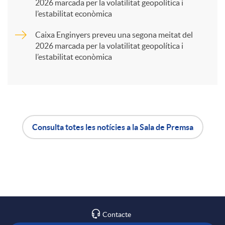
t
2026 marcada per la volatilitat geopolítica i
l’estabilitat econòmica
i
Caixa Enginyers preveu una segona meitat del
2026 marcada per la volatilitat geopolítica i
l’estabilitat econòmica
r
a
X
Consulta totes les notícies a la Sala de Premsa
A
B
a
p
o
r
l
t
Contacte