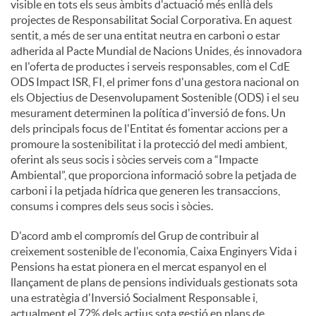
visible en tots els seus àmbits d'actuació més enllà dels
projectes de Responsabilitat Social Corporativa. En aquest
sentit, a més de ser una entitat neutra en carboni o estar
adherida al Pacte Mundial de Nacions Unides, és innovadora
en l'oferta de productes i serveis responsables, com el CdE
ODS Impact ISR, FI, el primer fons d'una gestora nacional on
els Objectius de Desenvolupament Sostenible (ODS) i el seu
mesurament determinen la política d'inversió de fons. Un
dels principals focus de l'Entitat és fomentar accions per a
promoure la sostenibilitat i la protecció del medi ambient,
oferint als seus socis i sòcies serveis com a “Impacte
Ambiental”, que proporciona informació sobre la petjada de
carboni i la petjada hídrica que generen les transaccions,
consums i compres dels seus socis i sòcies.
D'acord amb el compromís del Grup de contribuir al
creixement sostenible de l'economia, Caixa Enginyers Vida i
Pensions ha estat pionera en el mercat espanyol en el
llançament de plans de pensions individuals gestionats sota
una estratègia d'Inversió Socialment Responsable i,
actualment el 72% dels actius sota gestió en plans de