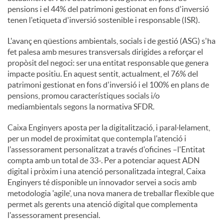
pensions i el 44% del patrimoni gestionat en fons d'inversió
tenen l'etiqueta d'inversió sostenible i responsable (ISR).
L'avanç en qüestions ambientals, socials i de gestió (ASG) s'ha
fet palesa amb mesures transversals dirigides a reforçar el
propòsit del negoci: ser una entitat responsable que genera
impacte positiu. En aquest sentit, actualment, el 76% del
patrimoni gestionat en fons d'inversió i el 100% en plans de
pensions, promou característiques socials i/o
mediambientals segons la normativa SFDR.
Caixa Enginyers aposta per la digitalització, i paral·lelament,
per un model de proximitat que contempla l'atenció i
l'assessorament personalitzat a través d'oficines –l'Entitat
compta amb un total de 33-. Per a potenciar aquest ADN
digital i pròxim i una atenció personalitzada integral, Caixa
Enginyers té disponible un innovador servei a socis amb
metodologia 'agile', una nova manera de treballar flexible que
permet als gerents una atenció digital que complementa
l'assessorament presencial.