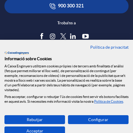
x
i
ó
900 300 321
e
c
n
Troba'ns a
s
a
s
Política de privacitat
Blog
S
Informació sobre Cookies
c
a
Tauler d'anuncis
A Caixa Enginyers utilitzem cookies pròpies i de tercers amb finalitats d'anàlisi
Política de cookies
(fet que permet millorar el lloc web), de personalització de contingut (per
o
Avís legal
exemple, recomanacions de vídeos) i de personalització de la publicitat que se't
i
l
mostra a llocs web i xarxes socials. La personalització es realitza sobre la base
Seguretat Online
d'un perfil elaborat a partir dels teus hàbits de navegació (per exemple, pàgines
Privacitat
visitades).
c
Pots acceptar, configurar o rebutjar l'ús de cookies fent servir els botons facilitats
Canal denúncies
o
a
en aquest avís. Si necessites més informació visita la nostra
Política de Cookies
.
i
Descarrega-la ara
n
d
Rebutjar
Configurar
Banca MOBILE
Acceptar