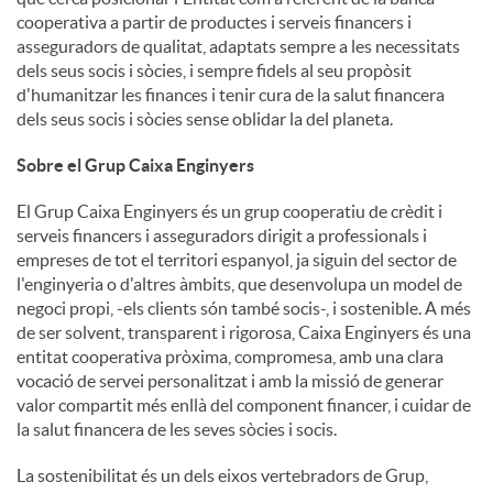
cooperativa a partir de productes i serveis financers i
asseguradors de qualitat, adaptats sempre a les necessitats
dels seus socis i sòcies, i sempre fidels al seu propòsit
d'humanitzar les finances i tenir cura de la salut financera
dels seus socis i sòcies sense oblidar la del planeta.
Sobre el Grup Caixa Enginyers
El Grup Caixa Enginyers és un grup cooperatiu de crèdit i
serveis financers i asseguradors dirigit a professionals i
empreses de tot el territori espanyol, ja siguin del sector de
l'enginyeria o d'altres àmbits, que desenvolupa un model de
negoci propi, -els clients són també socis-, i sostenible. A més
de ser solvent, transparent i rigorosa, Caixa Enginyers és una
entitat cooperativa pròxima, compromesa, amb una clara
vocació de servei personalitzat i amb la missió de generar
valor compartit més enllà del component financer, i cuidar de
la salut financera de les seves sòcies i socis.
La sostenibilitat és un dels eixos vertebradors de Grup,