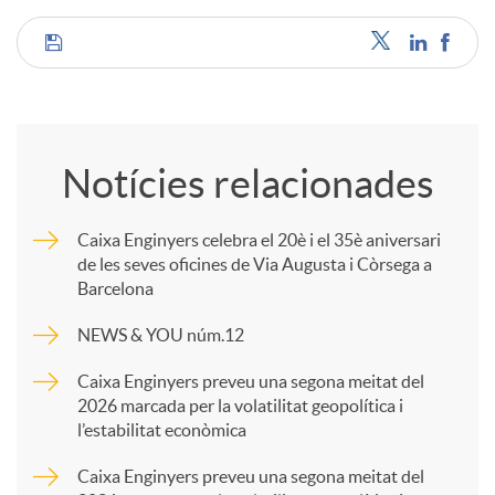
C
o
Notícies relacionades
m
Caixa Enginyers celebra el 20è i el 35è aniversari
de les seves oficines de Via Augusta i Còrsega a
p
Barcelona
NEWS & YOU núm.12
a
Caixa Enginyers preveu una segona meitat del
2026 marcada per la volatilitat geopolítica i
r
l’estabilitat econòmica
Caixa Enginyers preveu una segona meitat del