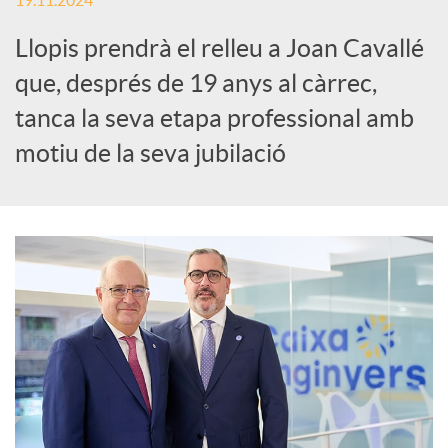
19.11.2024
c
Llopis prendrà el relleu a Joan Cavallé
que, després de 19 anys al càrrec,
a
tanca la seva etapa professional amb
motiu de la seva jubilació
d
o
r
d
e