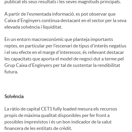
publicat els seus resultats i les seves magnituds principals.
u
A partir de l'esmentada informació, es pot observar que
Caixa d'Enginyers continua destacant en el sector per la seva
elevada solvència i liquiditat.
t
En un entorn macroeconòmic que planteja importants
reptes, en particular per l'escenari de tipus d'interès negatius
s
i el seu efecte en el marge d'interessos, és rellevant destacar
les capacitats que aporta el model de negoci dut a terme pel
Grup Caixa d'Enginyers per tal de sustentar la rendibilitat
futura.
Solvència
La ràtio de capital CET1 fully loaded mesura els recursos
propis de màxima qualitat disponibles per fer front a
possibles imprevistos i és un bon indicador de la salut
financera de les entitats de crèdit.