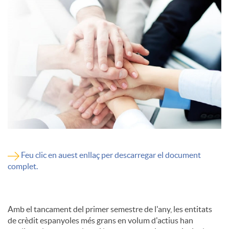
c
o
n
t
i
Feu clic en auest enllaç per descarregar el document
complet.
n
Amb el tancament del primer semestre de l'any, les entitats
g
de crèdit espanyoles més grans en volum d'actius han