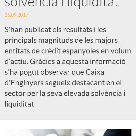
solvència i liquiditat
c
26.09.2017
S'han publicat els resultats i les
a
principals magnituds de les majors
entitats de crèdit espanyoles en volum
d
d'actiu. Gràcies a aquesta informació
s'ha pogut observar que Caixa
o
d'Enginyers segueix destacant en el
r
sector per la seva elevada solvència i
liquiditat
d
e