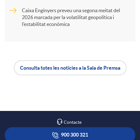
Caixa Enginyers preveu una segona meitat del
i
2026 marcada per la volatilitat geopolítica i
l’estabilitat econòmica
r
a
Consulta totes les notícies a la Sala de Premsa
X
A
B
a
p
o
r
l
t
Contacte
x
i
ó
900 300 321