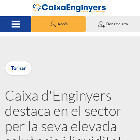
Salta al contingut principal
Accés
Dona't d'alta
P
Tornar
u
Caixa d'Enginyers
b
destaca en el sector
l
per la seva elevada
i