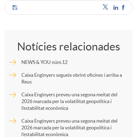
C
o
Notícies relacionades
m
NEWS & YOU núm.12
p
Caixa Enginyers segueix obrint oficines i arriba a
Reus
a
Caixa Enginyers preveu una segona meitat del
2026 marcada per la volatilitat geopolítica i
l’estabilitat econòmica
r
Caixa Enginyers preveu una segona meitat del
2026 marcada per la volatilitat geopolítica i
t
l’estabilitat econòmica