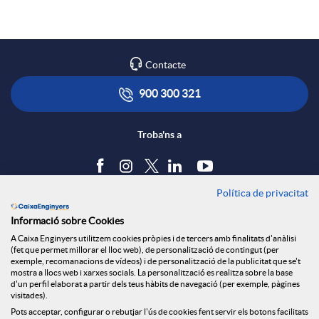
a
p
o
r
l
t
Contacte
x
i
ó
900 300 321
e
c
n
Troba'ns a
s
a
s
Política de privacitat
Blog
Informació sobre Cookies
S
c
a
Tauler d'anuncis
A Caixa Enginyers utilitzem cookies pròpies i de tercers amb finalitats d'anàlisi
Política de cookies
(fet que permet millorar el lloc web), de personalització de contingut (per
Avís legal
exemple, recomanacions de vídeos) i de personalització de la publicitat que se't
o
i
l
mostra a llocs web i xarxes socials. La personalització es realitza sobre la base
Seguretat Online
d'un perfil elaborat a partir dels teus hàbits de navegació (per exemple, pàgines
Privacitat
visitades).
Canal denúncies
Pots acceptar, configurar o rebutjar l'ús de cookies fent servir els botons facilitats