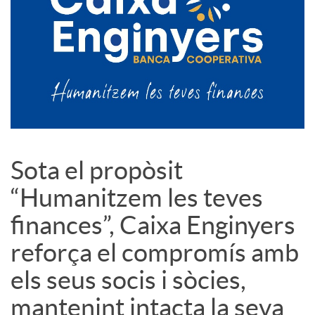
c
o
n
Sota el propòsit
t
“Humanitzem les teves
i
finances”, Caixa Enginyers
reforça el compromís amb
n
els seus socis i sòcies,
mantenint intacta la seva
g