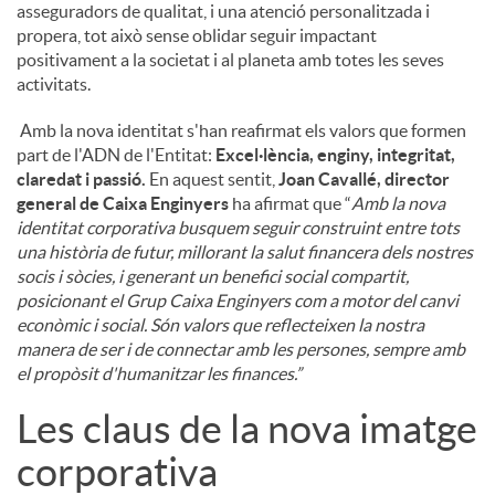
asseguradors de qualitat, i una atenció personalitzada i
propera, tot això sense oblidar seguir impactant
positivament a la societat i al planeta amb totes les seves
activitats.
Amb la nova identitat s'han reafirmat els valors que formen
part de l'ADN de l'Entitat:
Excel·lència,
enginy, integritat,
claredat i passió.
En aquest sentit,
Joan Cavallé, director
general de Caixa Enginyers
ha afirmat que “
Amb la nova
identitat corporativa busquem seguir construint entre tots
una història de futur, millorant la salut financera dels nostres
socis i sòcies, i generant un benefici social compartit,
posicionant el Grup Caixa Enginyers com a motor del canvi
econòmic i social. Són valors que reflecteixen la nostra
manera de ser i de connectar amb les persones, sempre amb
el propòsit d'humanitzar les finances.”
Les claus de la nova imatge
corporativa