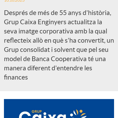
10.10.2023
c
Després de més de 55 anys d'història,
Grup Caixa Enginyers actualitza la
a
seva imatge corporativa amb la qual
reflecteix allò en què s'ha convertit, un
d
Grup consolidat i solvent que pel seu
model de Banca Cooperativa té una
o
manera diferent d'entendre les
finances
r
d
e