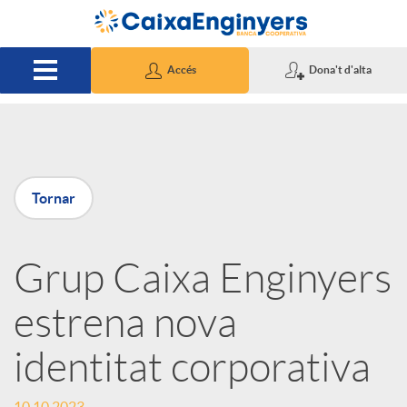
Salta al contingut principal
Accés
Dona't d'alta
P
Tornar
u
Grup Caixa Enginyers
b
estrena nova
l
identitat corporativa
i