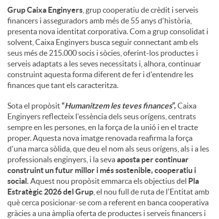
Grup Caixa Enginyers
, grup cooperatiu de crèdit i serveis
financers i asseguradors amb més de 55 anys d'història,
presenta nova identitat corporativa. Com a grup consolidat i
solvent, Caixa Enginyers busca seguir connectant amb els
seus més de 215.000 socis i sòcies, oferint-los productes i
serveis adaptats a les seves necessitats i, alhora, continuar
construint aquesta forma diferent de fer i d'entendre les
finances que tant els caracteritza.
Sota el propòsit
“
Humanitzem les teves finances
”,
Caixa
Enginyers reflecteix l'essència dels seus orígens, centrats
sempre en les persones, en la força de la unió i en el tracte
proper. Aquesta nova imatge renovada reafirma la força
d'una marca sòlida, que deu el nom als seus orígens, als i a les
professionals enginyers, i la seva
aposta per continuar
construint un futur millor i més sostenible, cooperatiu i
social.
Aquest nou propòsit emmarca els objectius del
Pla
Estratègic 2026 del Grup
, el nou full de ruta de l'Entitat amb
què cerca posicionar-se com a referent en banca cooperativa
gràcies a una àmplia oferta de productes i serveis financers i