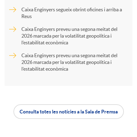
a
Caixa Enginyers segueix obrint oficines i arriba a
Reus
r
Caixa Enginyers preveu una segona meitat del
2026 marcada per la volatilitat geopolítica i
t
l’estabilitat econòmica
Caixa Enginyers preveu una segona meitat del
i
2026 marcada per la volatilitat geopolítica i
l’estabilitat econòmica
r
a
Consulta totes les notícies a la Sala de Premsa
X
A
B