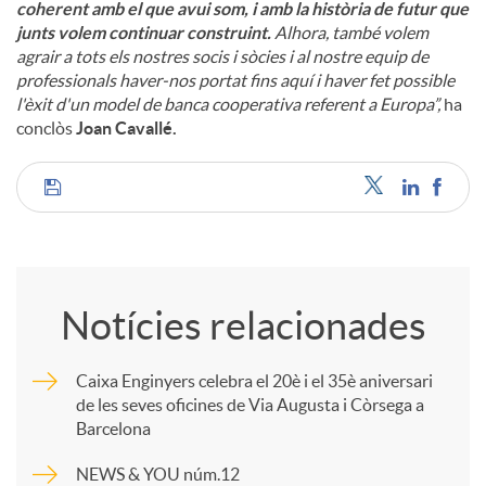
coherent amb el que avui som, i amb la història de futur que
junts volem continuar construint.
Alhora, també volem
agrair a tots els nostres socis i sòcies i al nostre equip de
professionals haver-nos portat fins aquí i haver fet possible
l'èxit d'un model de banca cooperativa referent a Europa”,
ha
conclòs
Joan Cavallé.
C
o
Notícies relacionades
m
Caixa Enginyers celebra el 20è i el 35è aniversari
de les seves oficines de Via Augusta i Còrsega a
p
Barcelona
NEWS & YOU núm.12