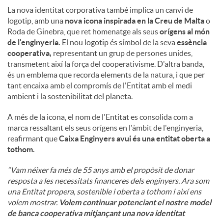
La nova identitat corporativa també implica un canvi de
logotip, amb una
nova icona inspirada en la Creu de Malta
o
Roda de Ginebra, que ret homenatge als seus
orígens al món
de l'enginyeria.
El nou logotip és símbol de la seva
essència
cooperativa,
representant un grup de persones unides,
transmetent així la força del cooperativisme. D'altra banda,
és un emblema que recorda elements de la natura, i que per
tant encaixa amb el compromís de l'Entitat amb el medi
ambient i la sostenibilitat del planeta.
A més de la icona, el nom de l'Entitat es consolida com a
marca ressaltant els seus orígens en l'àmbit de l'enginyeria,
reafirmant que
Caixa Enginyers avui és una entitat oberta a
tothom.
“Vam néixer fa més de 55 anys amb el propòsit de donar
resposta a les necessitats financeres dels enginyers. Ara som
una Entitat propera, sostenible i oberta a tothom i així ens
volem mostrar.
Volem continuar potenciant el nostre model
de banca cooperativa mitjançant una nova identitat