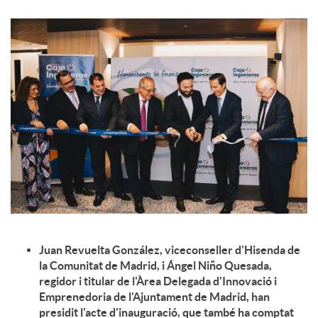
c
o
n
t
i
Juan Revuelta González, viceconseller d'Hisenda de
n
la Comunitat de Madrid, i Ángel Niño Quesada,
regidor i titular de l'Àrea Delegada d'Innovació i
Emprenedoria de l'Ajuntament de Madrid, han
g
presidit l'acte d'inauguració, que també ha comptat