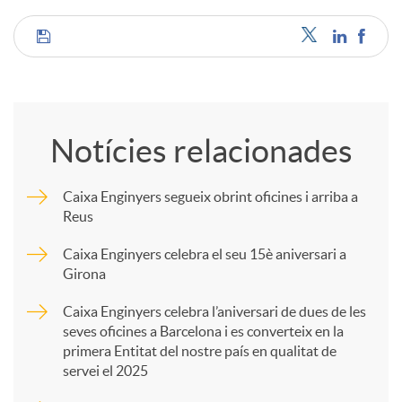
C
o
Notícies relacionades
m
Caixa Enginyers segueix obrint oficines i arriba a
Reus
p
Caixa Enginyers celebra el seu 15è aniversari a
Girona
a
Caixa Enginyers celebra l’aniversari de dues de les
seves oficines a Barcelona i es converteix en la
r
primera Entitat del nostre país en qualitat de
servei el 2025