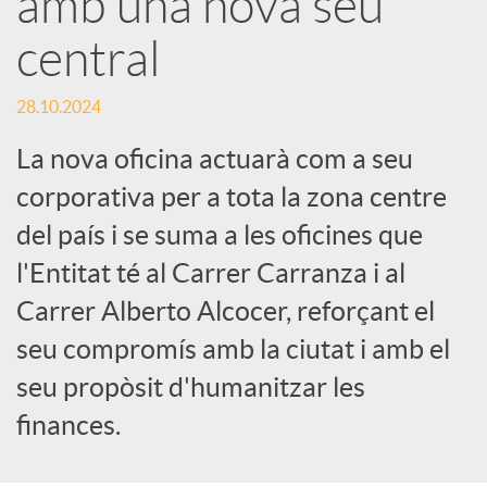
amb una nova seu
central
c
28.10.2024
a
La nova oficina actuarà com a seu
d
corporativa per a tota la zona centre
del país i se suma a les oficines que
o
l'Entitat té al Carrer Carranza i al
Carrer Alberto Alcocer, reforçant el
r
seu compromís amb la ciutat i amb el
seu propòsit d'humanitzar les
d
finances.
e