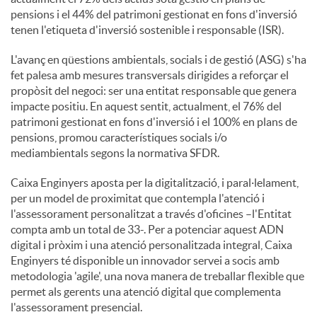
pensions i el 44% del patrimoni gestionat en fons d'inversió
tenen l'etiqueta d'inversió sostenible i responsable (ISR).
L'avanç en qüestions ambientals, socials i de gestió (ASG) s'ha
fet palesa amb mesures transversals dirigides a reforçar el
propòsit del negoci: ser una entitat responsable que genera
impacte positiu. En aquest sentit, actualment, el 76% del
patrimoni gestionat en fons d'inversió i el 100% en plans de
pensions, promou característiques socials i/o
mediambientals segons la normativa SFDR.
Caixa Enginyers aposta per la digitalització, i paral·lelament,
per un model de proximitat que contempla l'atenció i
l'assessorament personalitzat a través d'oficines –l'Entitat
compta amb un total de 33-. Per a potenciar aquest ADN
digital i pròxim i una atenció personalitzada integral, Caixa
Enginyers té disponible un innovador servei a socis amb
metodologia 'agile', una nova manera de treballar flexible que
permet als gerents una atenció digital que complementa
l'assessorament presencial.