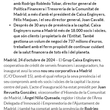
amb Rodrigo Robledo Tobar, director general de
Política Financera i Tresoreria de la Comunitat de
u
Madrid; a més d'amb el president de Caixa Enginyers,
Félix Masjuan, i el seu director general, Joan Cavallé.
Després de 30 anys de presència a la capital, Caixa
t
Enginyers suma a Madrid més de 18.000 socis i sòcies,
que són clients i propietaris de l'Entitat. També
gestiona un volum de negoci de 737 milions d'euros,
s
treballant amb el ferm propòsit de continuar cuidant
de la salut financera de tots ells i del planeta.
Madrid, 24 d'octubre de 2024
– El
Grup Caixa Enginyers
,
cooperativa de crèdit de serveis financers i asseguradors, ha
inaugurat avui la seva
nou seu corporativa a Madrid
(C/O’Donnell 15), amb el qual reforça la seva presència i el
seu compromís amb els socis i sòcies de la capital i la zona
centre del país. L'acte d'inauguració ha estat presidit per
Juan
Revuelta González
, viceconseller d'Hisenda de la Comunitat
de Madrid, i
Ángel Niño Quesada
, regidor i titular de l'Àrea
Delegada d'Innovació i Emprenedoria de l'Ajuntament de
Madrid, i també ha comptat amb la presència de
Rodrigo