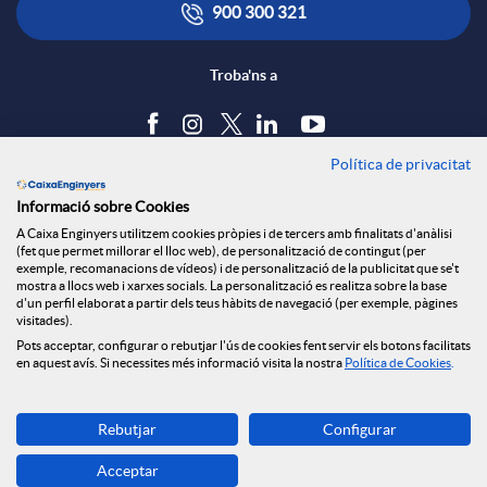
x
i
ó
900 300 321
e
c
n
Troba'ns a
s
a
s
Política de privacitat
Blog
S
Informació sobre Cookies
c
a
Tauler d'anuncis
A Caixa Enginyers utilitzem cookies pròpies i de tercers amb finalitats d'anàlisi
Política de cookies
(fet que permet millorar el lloc web), de personalització de contingut (per
o
Avís legal
exemple, recomanacions de vídeos) i de personalització de la publicitat que se't
i
l
mostra a llocs web i xarxes socials. La personalització es realitza sobre la base
Seguretat Online
d'un perfil elaborat a partir dels teus hàbits de navegació (per exemple, pàgines
Privacitat
visitades).
c
Pots acceptar, configurar o rebutjar l'ús de cookies fent servir els botons facilitats
Canal denúncies
o
a
en aquest avís. Si necessites més informació visita la nostra
Política de Cookies
.
i
Descarrega-la ara
n
d
Rebutjar
Configurar
Banca MOBILE
Acceptar
© Caixa Enginyers 2026