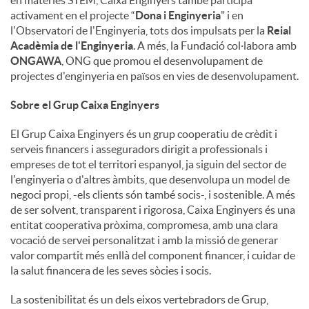
en matèries STEM, Caixa Enginyers també participa
activament en el projecte “
Dona i Enginyeria
" i en
l'Observatori de l'Enginyeria, tots dos impulsats per la
Reial
Acadèmia de l'Enginyeria
. A més, la Fundació col·labora amb
ONGAWA
, ONG que promou el desenvolupament de
projectes d'enginyeria en països en vies de desenvolupament.
Sobre el Grup Caixa Enginyers
El Grup Caixa Enginyers és un grup cooperatiu de crèdit i
serveis financers i asseguradors dirigit a professionals i
empreses de tot el territori espanyol, ja siguin del sector de
l'enginyeria o d'altres àmbits, que desenvolupa un model de
negoci propi, -els clients són també socis-, i sostenible. A més
de ser solvent, transparent i rigorosa, Caixa Enginyers és una
entitat cooperativa pròxima, compromesa, amb una clara
vocació de servei personalitzat i amb la missió de generar
valor compartit més enllà del component financer, i cuidar de
la salut financera de les seves sòcies i socis.
La sostenibilitat és un dels eixos vertebradors de Grup,