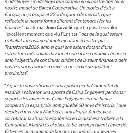
madrilenyes i madrilenys que confien en el nostre bon fer el
nostre model de Banca Cooperativa. Un model d'èxit a
Europa, on ja ocupa el 22% de quota de mercat, i que
reflecteix la nostra forma diferent d'entendre i fer les
finances
”, ha afirmat
Joan Cavallé
, que ha posat en valor
l'excel·lent moment que viu l'Entitat, “
des de la qual estem
treballat intensament implementant el nostre pla
Transforma2026, amb el qual ens estem dotant d'una
estructura més sòlida davant el nou cicle econòmic i financer
amb l'objectiu de continuar cuidant de la salut financera dels
nostres socis i sòcies a través d'un servei de qualitat i
proximitat
”.
“
Aquesta nova oficina és una aposta per la Comunitat de
Madrid, i sobretot una aposta de Caixa Enginyers per donar
suport a les inversions. Caixa Enginyers és una banca
cooperativa espanyola, amb gairebé 60 anys d'història, i que
decideixi invertir a Madrid és una alegria. A més, ve a
corroborar la situació econòmica en la qual ens trobem a la
Comunitat. Madrid és el place to be, atraiem talent i inversió.
Estem en un moment de bonança econòmica, que atreu