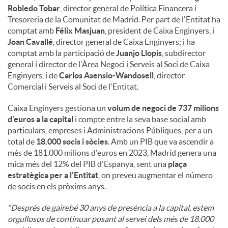
Robledo Tobar
, director general de Política Financera i
Tresoreria de la Comunitat de Madrid. Per part de l'Entitat ha
comptat amb
Félix Masjuan
, president de Caixa Enginyers, i
Joan Cavallé
, director general de Caixa Enginyers; i ha
comptat amb la participació de
Juanjo Llopis
, subdirector
general i director de l'Àrea Negoci i Serveis al Soci de Caixa
Enginyers, i de
Carlos Asensio-Wandosell
, director
Comercial i Serveis al Soci de l'Entitat.
Caixa Enginyers gestiona un
volum de negoci de 737 milions
d'euros a la capital
i compte entre la seva base social amb
particulars, empreses i Administracions Públiques, per a un
total de
18.000 socis i sòcies
. Amb un PIB que va ascendir a
més de 181.000 milions d'euros en 2023, Madrid genera una
mica més del 12% del PIB d'Espanya, sent una
plaça
estratègica per a l'Entitat
, on preveu augmentar el número
de socis en els pròxims anys.
“Després de gairebé 30 anys de presència a la capital, estem
orgullosos de continuar posant al servei dels més de 18.000