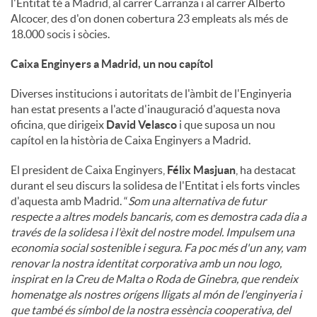
l'Entitat té a Madrid, al carrer Carranza i al carrer Alberto
Alcocer, des d'on donen cobertura 23 empleats als més de
18.000 socis i sòcies.
Caixa Enginyers a Madrid, un nou capítol
Diverses institucions i autoritats de l'àmbit de l'Enginyeria
han estat presents a l'acte d'inauguració d'aquesta nova
oficina, que dirigeix
David Velasco
i que suposa un nou
capítol en la història de Caixa Enginyers a Madrid.
El president de Caixa Enginyers,
Félix Masjuan
, ha destacat
durant el seu discurs la solidesa de l'Entitat i els forts vincles
d'aquesta amb Madrid. “
Som una alternativa de futur
respecte a altres models bancaris, com es demostra cada dia a
través de la solidesa i l'èxit del nostre model. Impulsem una
economia social sostenible i segura. Fa poc més d'un any, vam
renovar la nostra identitat corporativa amb un nou logo,
inspirat en la Creu de Malta o Roda de Ginebra, que rendeix
homenatge als nostres orígens lligats al món de l'enginyeria i
que també és símbol de la nostra essència cooperativa, del