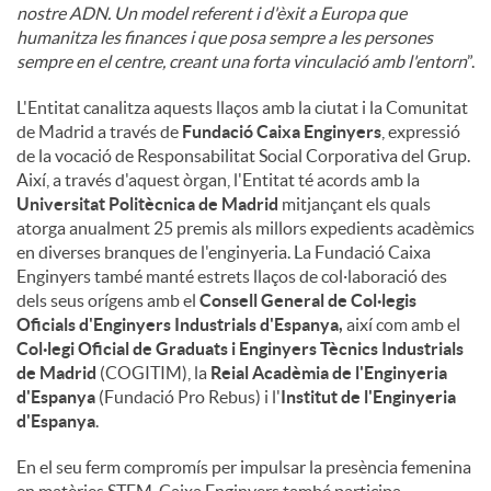
nostre ADN. Un model referent i d'èxit a Europa que
humanitza les finances i que posa sempre a les persones
sempre en el centre, creant una forta vinculació amb l'entorn
”.
L'Entitat canalitza aquests llaços amb la ciutat i la Comunitat
de Madrid a través de
Fundació Caixa Enginyers
, expressió
de la vocació de Responsabilitat Social Corporativa del Grup.
Així, a través d'aquest òrgan, l'Entitat té acords amb la
Universitat Politècnica de Madrid
mitjançant els quals
atorga anualment 25 premis als millors expedients acadèmics
en diverses branques de l'enginyeria. La Fundació Caixa
Enginyers també manté estrets llaços de col·laboració des
dels seus orígens amb el
Consell General de Col·legis
Oficials d'Enginyers Industrials d'Espanya,
així com amb el
Col·legi Oficial de Graduats i Enginyers Tècnics Industrials
de Madrid
(COGITIM), la
Reial Acadèmia de l'Enginyeria
d'Espanya
(Fundació Pro Rebus) i l'
Institut de l'Enginyeria
d'Espanya
.
En el seu ferm compromís per impulsar la presència femenina