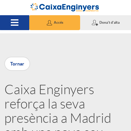
Salta al contingut principal
Accés
Dona't d'alta
P
Tornar
u
Caixa Enginyers
b
reforça la seva
l
presència a Madrid
i