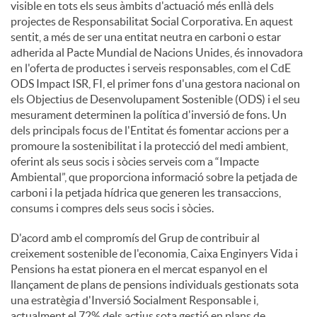
visible en tots els seus àmbits d'actuació més enllà dels
projectes de Responsabilitat Social Corporativa. En aquest
sentit, a més de ser una entitat neutra en carboni o estar
adherida al Pacte Mundial de Nacions Unides, és innovadora
en l'oferta de productes i serveis responsables, com el CdE
ODS Impact ISR, FI, el primer fons d'una gestora nacional on
els Objectius de Desenvolupament Sostenible (ODS) i el seu
mesurament determinen la política d'inversió de fons. Un
dels principals focus de l'Entitat és fomentar accions per a
promoure la sostenibilitat i la protecció del medi ambient,
oferint als seus socis i sòcies serveis com a “Impacte
Ambiental”, que proporciona informació sobre la petjada de
carboni i la petjada hídrica que generen les transaccions,
consums i compres dels seus socis i sòcies.
D'acord amb el compromís del Grup de contribuir al
creixement sostenible de l'economia, Caixa Enginyers Vida i
Pensions ha estat pionera en el mercat espanyol en el
llançament de plans de pensions individuals gestionats sota
una estratègia d'Inversió Socialment Responsable i,
actualment el 72% dels actius sota gestió en plans de