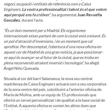
negoci, ocupació i entitats de referència com a Caixa
Enginyers.
La vostra professionalitat i talent és el que volem
aquí perquè ens fa créixer
”, ha argumentat
Juan Revuelta
González
, durant l'acte.
"És un bon moment per a Madrid. Els organismes
internacionals estan parlant de com la ciutat està creixent. És
un pol d'atracció d'inversions, i és un moment que cal
aprofitar. Per descomptat, l'obertura d'una nova oficina en
aquest cor de Madrid és una gran notícia, ja que posicionar-
se aquí és avançar-se al futur de la ciutat, que es troba en
plena reconversió atraient inversió i tecnologia
", ha afegit
Ángel Niño Quesada.
Situada al cor del barri Salamanca, la nova seu central
madrilenya de Caixa Enginyers actuarà com a seu corporativa
de la zona centre del país, substituint a l'anterior oficina de
María de Molina, amb un equip de 15 professionals que
oferirà un servei personalitzat i de qualitat a la base social de
l'Entitat. A aquesta oficina es sumen les altres dues que