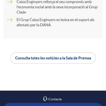
t
Caixa Enginyers reforça el seu compromís amb
l'economia social amb la seva incorporació al Grup
Clade
i
El Grup Caixa Enginyers es bolca en el suport als
afectats per la DANA
r
a
X
Consulta totes les notícies a la Sala de Premsa
A
B
a
p
o
r
l
t
Contacte