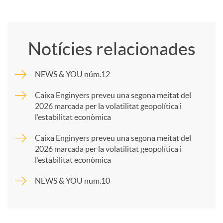
o
Notícies relacionades
m
NEWS & YOU núm.12
p
Caixa Enginyers preveu una segona meitat del
2026 marcada per la volatilitat geopolítica i
l’estabilitat econòmica
a
Caixa Enginyers preveu una segona meitat del
2026 marcada per la volatilitat geopolítica i
r
l’estabilitat econòmica
NEWS & YOU num.10
t
i