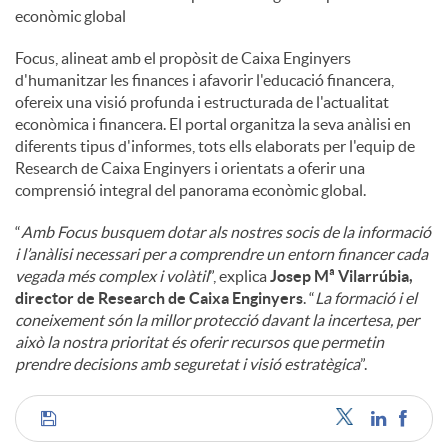
econòmic global
Focus, alineat amb el propòsit de Caixa Enginyers
d'humanitzar les finances i afavorir l'educació financera,
ofereix una visió profunda i estructurada de l'actualitat
econòmica i financera. El portal organitza la seva anàlisi en
diferents tipus d'informes, tots ells elaborats per l'equip de
Research de Caixa Enginyers i orientats a oferir una
comprensió integral del panorama econòmic global.
“
Amb Focus busquem dotar als nostres socis de la informació
i l’anàlisi necessari per a comprendre un entorn financer cada
vegada més complex i volàtil
”, explica
Josep Mª Vilarrúbia,
director de Research de Caixa Enginyers
. “
La formació i el
coneixement són la millor protecció davant la incertesa, per
això la nostra prioritat és oferir recursos que permetin
prendre decisions amb seguretat i visió estratègica
”.
C