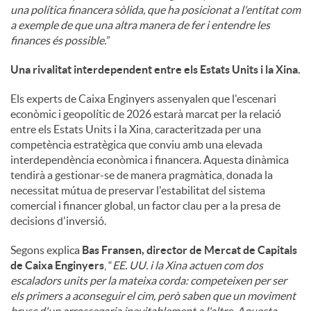
una política financera sòlida, que ha posicionat a l'entitat com
a exemple de que una altra manera de fer i entendre les
finances és possible.
”
Una rivalitat interdependent entre els Estats Units i la Xina.
Els experts de Caixa Enginyers assenyalen que l'escenari
econòmic i geopolític de 2026 estarà marcat per la relació
entre els Estats Units i la Xina, caracteritzada per una
competència estratègica que conviu amb una elevada
interdependència econòmica i financera. Aquesta dinàmica
tendirà a gestionar-se de manera pragmàtica, donada la
necessitat mútua de preservar l'estabilitat del sistema
comercial i financer global, un factor clau per a la presa de
decisions d'inversió.
Segons explica
Bas Fransen, director de Mercat de Capitals
de Caixa Enginyers
, “
EE. UU. i la Xina actuen com dos
escaladors units per la mateixa corda: competeixen per ser
els primers a aconseguir el cim, però saben que un moviment
brusc d'un arrossegaria inevitablement a l'altre. Aquesta