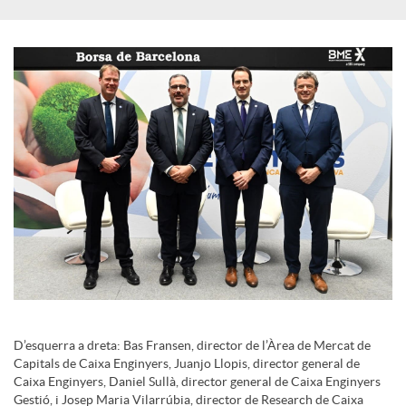
c
o
n
t
i
n
D’esquerra a dreta: Bas Fransen, director de l’Àrea de Mercat de
Capitals de Caixa Enginyers, Juanjo Llopis, director general de
Caixa Enginyers, Daniel Sullà, director general de Caixa Enginyers
g
Gestió, i Josep Maria Vilarrúbia, director de Research de Caixa