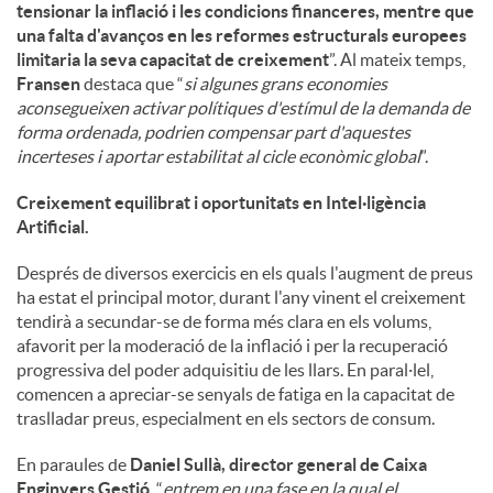
tensionar la inflació i les condicions financeres, mentre que
una falta d'avanços en les reformes estructurals europees
limitaria la seva capacitat de creixement
”. Al mateix temps,
Fransen
destaca que “
si algunes grans economies
aconsegueixen activar polítiques d'estímul de la demanda de
forma ordenada, podrien compensar part d'aquestes
incerteses i aportar estabilitat al cicle econòmic global
”.
Creixement equilibrat i oportunitats en Intel·ligència
Artificial.
Després de diversos exercicis en els quals l'augment de preus
ha estat el principal motor, durant l'any vinent el creixement
tendirà a secundar-se de forma més clara en els volums,
afavorit per la moderació de la inflació i per la recuperació
progressiva del poder adquisitiu de les llars. En paral·lel,
comencen a apreciar-se senyals de fatiga en la capacitat de
traslladar preus, especialment en els sectors de consum.
En paraules de
Daniel Sullà, director general de Caixa
Enginyers Gestió
, “
entrem en una fase en la qual el