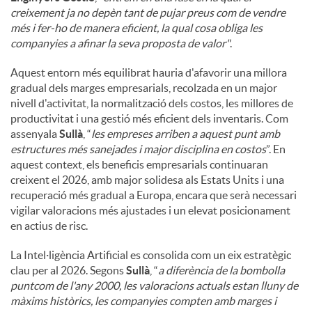
creixement ja no depèn tant de pujar preus com de vendre
més i fer-ho de manera eficient, la qual cosa obliga les
companyies a afinar la seva proposta de valor"
.
Aquest entorn més equilibrat hauria d'afavorir una millora
gradual dels marges empresarials, recolzada en un major
nivell d'activitat, la normalització dels costos, les millores de
productivitat i una gestió més eficient dels inventaris. Com
assenyala
Sullà
, “
les empreses arriben a aquest punt amb
estructures més sanejades i major disciplina en costos
”. En
aquest context, els beneficis empresarials continuaran
creixent el 2026, amb major solidesa als Estats Units i una
recuperació més gradual a Europa, encara que serà necessari
vigilar valoracions més ajustades i un elevat posicionament
en actius de risc.
La Intel·ligència Artificial es consolida com un eix estratègic
clau per al 2026. Segons
Sullà
, “
a diferència de la bombolla
puntcom de l'any 2000, les valoracions actuals estan lluny de
màxims històrics, les companyies compten amb marges i