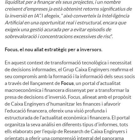
liquiditat per a finançar els seus projectes, i un nombre
creixent d'empreses ja està obtenint retorns significatius de
la inversió en IA”.
I afegeix, “
això converteix la Intel·ligència
Artificial en una oportunitat real i estructural, encara que
exigeix una gestió acurada per a evitar episodis de
sobrevaloració i concentracions excessives de risc
”.
Focus, el nou aliat estratègic per a inversors.
En aquest context de transformació tecnològica i necessitat
de decisions informades, el Grup Caixa Enginyers reafirma el
seu compromís amb la formació i la informació dels seus socis
a través del llançament de
Focus
, un portal d'actualitat
macroeconòmica i financera dissenyat per a transformar la
presa de decisions d'inversió. Focus, alineat amb el propòsit
de Caixa Enginyers d'humanitzar les finances i afavorir
l'educació financera, ofereix una visió profunda i
estructurada de l'actualitat econòmica i financera. El portal
organitza la seva anàlisi en diferents tipus d'informes, tots
ells elaborats per l'equip de Research de Caixa Enginyers i
orientats a oferir una comprensió integral del panorama