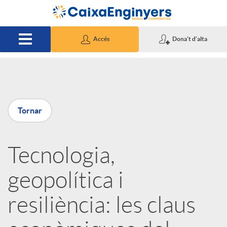
Salta al contingut principal
Accés
Dona't d'alta
P
Tornar
u
Tecnologia,
b
geopolítica i
l
resiliència: les claus
i