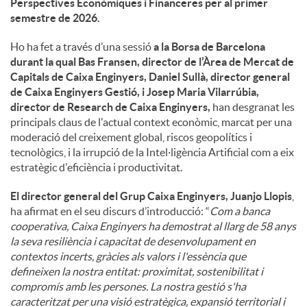
Perspectives Econòmiques i Financeres per al primer
semestre de 2026.
Ho ha fet a través d’una sessió
a la Borsa de Barcelona
durant la qual Bas Fransen, director de l’Àrea de Mercat de
Capitals de Caixa Enginyers, Daniel Sullà, director general
de Caixa Enginyers Gestió, i Josep Maria Vilarrúbia,
director de Research de Caixa Enginyers,
han desgranat les
principals claus de l'actual context econòmic, marcat per una
moderació del creixement global, riscos geopolítics i
tecnològics, i la irrupció de la Intel·ligència Artificial com a eix
estratègic d'eficiència i productivitat.
El director general del Grup Caixa Enginyers, Juanjo Llopis
,
ha afirmat en el seu discurs d’introducció: “
Com a banca
cooperativa, Caixa Enginyers ha demostrat al llarg de 58 anys
la seva resiliència i capacitat de desenvolupament en
contextos incerts, gràcies als valors i l'essència que
defineixen la nostra entitat: proximitat, sostenibilitat i
compromís amb les persones. La nostra gestió s'ha
caracteritzat per una visió estratègica, expansió territorial i