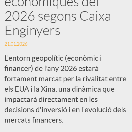
econòmiques del
2026 segons Caixa
c
Enginyers
a
21.01.2026
d
L'entorn geopolític (econòmic i
financer) de l’any 2026 estarà
o
fortament marcat per la rivalitat entre
els EUA i la Xina, una dinàmica que
r
impactarà directament en les
d
decisions d'inversió i en l'evolució dels
mercats financers.
e