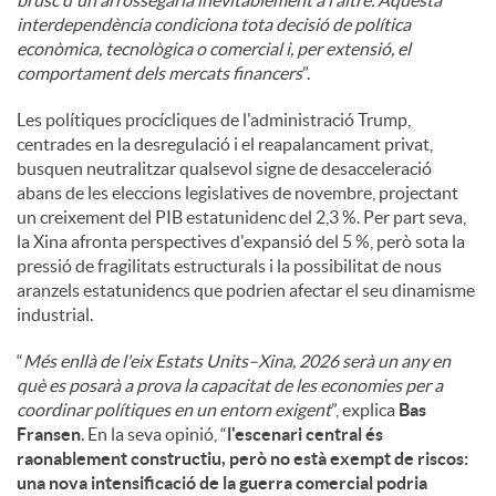
interdependència condiciona tota decisió de política
econòmica, tecnològica o comercial i, per extensió, el
comportament dels mercats financers
”.
Les polítiques procícliques de l'administració Trump,
centrades en la desregulació i el reapalancament privat,
busquen neutralitzar qualsevol signe de desacceleració
abans de les eleccions legislatives de novembre, projectant
un creixement del PIB estatunidenc del 2,3 %. Per part seva,
la Xina afronta perspectives d'expansió del 5 %, però sota la
pressió de fragilitats estructurals i la possibilitat de nous
aranzels estatunidencs que podrien afectar el seu dinamisme
industrial.
“
Més enllà de l'eix Estats Units–Xina, 2026 serà un any en
què es posarà a prova la capacitat de les economies per a
coordinar polítiques en un entorn exigent
”, explica
Bas
Fransen
. En la seva opinió, “
l'escenari central és
raonablement constructiu, però no està exempt de riscos:
una nova intensificació de la guerra comercial podria