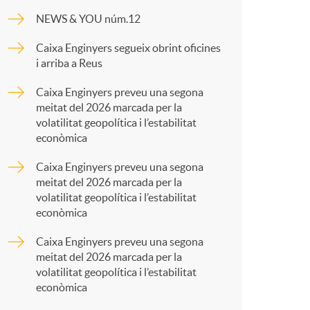
o
NEWS & YOU núm.12
p
m
Caixa Enginyers segueix obrint oficines
i arriba a Reus
a
a
Caixa Enginyers preveu una segona
meitat del 2026 marcada per la
r
volatilitat geopolítica i l’estabilitat
econòmica
t
Caixa Enginyers preveu una segona
meitat del 2026 marcada per la
volatilitat geopolítica i l’estabilitat
econòmica
Caixa Enginyers preveu una segona
r
meitat del 2026 marcada per la
volatilitat geopolítica i l’estabilitat
econòmica
a