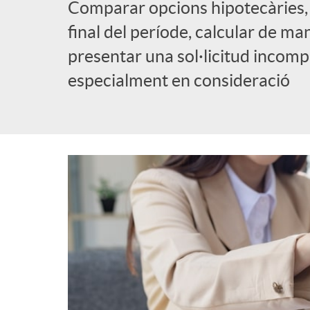
Comparar opcions hipotecàries, ve
l
final del període, calcular de m
presentar una sol·licitud incompl
i
especialment en consideració
c
a
d
o
r