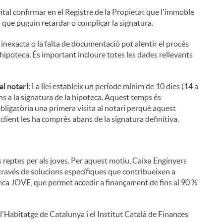
vital confirmar en el Registre de la Propietat que l'immoble
 que puguin retardar o complicar la signatura.
inexacta o la falta de documentació pot alentir el procés
a hipoteca. És important incloure totes les dades rellevants
i
al notari:
La llei estableix un període mínim de 10 dies (14 a
ns a la signatura de la hipoteca. Aquest temps és
obligatòria una primera visita al notari perquè aquest
l client les ha comprès abans de la signatura definitiva.
l
ls reptes per als joves. Per aquest motiu, Caixa Enginyers
través de solucions específiques que contribueixen a
oteca JOVE, que permet accedir a finançament de fins al 90 %
l'Habitatge de Catalunya i el Institut Català de Finances