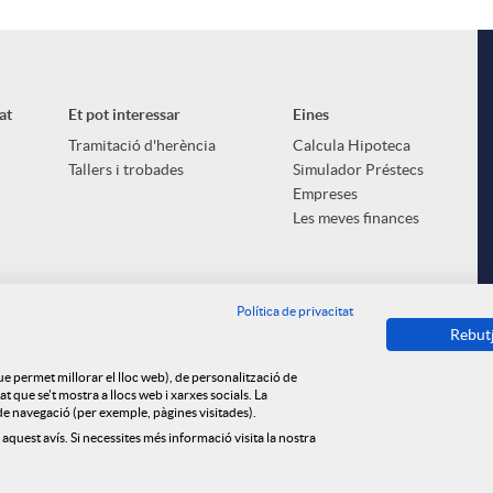
at
Et pot interessar
Eines
Tramitació d'herència
Calcula Hipoteca
Tallers i trobades
Simulador Préstecs
Empreses
Les meves finances
Política de privacitat
Rebut
que permet millorar el lloc web), de personalització de
 que se't mostra a llocs web i xarxes socials. La
s de navegació (per exemple, pàgines visitades).
 aquest avís. Si necessites més informació visita la nostra
ica de cookies
Privacitat
Avís legal
Tauler d'anuncis