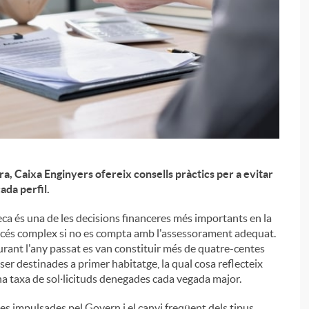
a, Caixa Enginyers ofereix consells pràctics per a evitar
ada perfil.
i
oteca és una de les decisions financeres més importants en la
rocés complex si no es compta amb l'assessorament adequat.
durant l'any passat es van constituir més de quatre-centes
r destinades a primer habitatge, la qual cosa reflecteix
na taxa de sol·licituds denegades cada vegada major.
s impulsades pel Govern i el canvi freqüent dels tipus