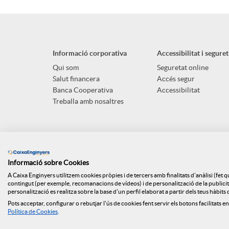
p
o
l
t
Informació corporativa
Accessibilitat i seguret
i
ó
Qui som
Seguretat online
Salut financera
Accés segur
Banca Cooperativa
Accessibilitat
c
n
Treballa amb nosaltres
a
s
Informació sobre Cookies
c
a
A Caixa Enginyers utilitzem cookies pròpies i de tercers amb finalitats d'anàlisi (fet 
contingut (per exemple, recomanacions de vídeos) i de personalització de la publicitat
personalització es realitza sobre la base d'un perfil elaborat a partir dels teus hàbit
i
l
Pots acceptar, configurar o rebutjar l'ús de cookies fent servir els botons facilitats en
Mapa web
Canal denúncies
ISO
Api Market
Polít
Política de Cookies
.