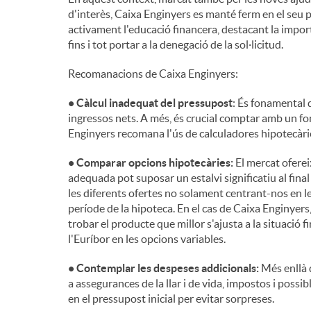
d'interès, Caixa Enginyers es manté ferm en el seu 
n
activament l'educació financera, destacant la impor
fins i tot portar a la denegació de la sol·licitud.
g
Recomanacions de Caixa Enginyers:
• Càlcul inadequat del pressupost
: És fonamental 
u
ingressos nets. A més, és crucial comptar amb un f
Enginyers recomana l'ús de calculadores hipotecàri
t
• Comparar opcions hipotecàries:
El mercat ofereix
adequada pot suposar un estalvi significatiu al final
les diferents ofertes no solament centrant-nos en les 
s
període de la hipoteca. En el cas de Caixa Enginye
trobar el producte que millor s'ajusta a la situació 
l'Euríbor en les opcions variables.
• Contemplar les despeses addicionals:
Més enllà 
a assegurances de la llar i de vida, impostos i poss
en el pressupost inicial per evitar sorpreses.