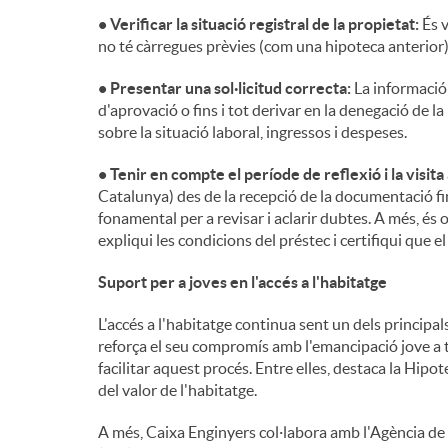
• Verificar la situació registral de la propietat:
És 
no té càrregues prèvies (com una hipoteca anterior)
• Presentar una sol·licitud correcta:
La informació 
d'aprovació o fins i tot derivar en la denegació de l
sobre la situació laboral, ingressos i despeses.
• Tenir en compte el període de reflexió i la visita 
Catalunya) des de la recepció de la documentació fi
fonamental per a revisar i aclarir dubtes. A més, és 
expliqui les condicions del préstec i certifiqui que e
Suport per a joves en l'accés a l'habitatge
L'accés a l'habitatge continua sent un dels principa
reforça el seu compromís amb l'emancipació jove a 
facilitar aquest procés. Entre elles, destaca la Hip
del valor de l'habitatge.
A més, Caixa Enginyers col·labora amb l'Agència de 