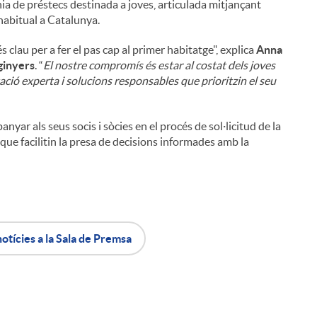
nia de préstecs destinada a joves, articulada mitjançant
 habitual a Catalunya.
au per a fer el pas cap al primer habitatge", explica
Anna
ginyers
. “
El nostre compromís és estar al costat dels joves
tació experta i solucions responsables que prioritzin el seu
ar als seus socis i sòcies en el procés de sol·licitud de la
que facilitin la presa de decisions informades amb la
notícies a la Sala de Premsa