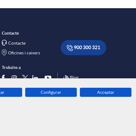
Contacte
Contacte
900 300 321
Oficines i caixers
Troba'ns a
Blog
jar
Configurar
Acceptar
Descarrega-la ara
Banca MOBILE
© Caixa Enginyers 2026