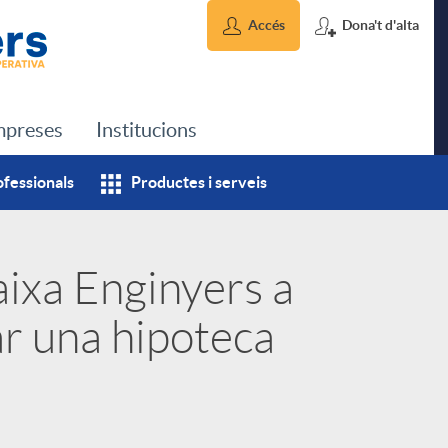
Accés
Dona't d'alta
preses
Institucions
ofessionals
Productes i serveis
ixa Enginyers a
ar una hipoteca