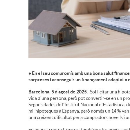
d
e
c
o
• En el seu compromís amb una bona salut financer
sorpreses i aconseguir un finançament adaptat a c
n
Barcelona, 5 d'agost de 2025
.- Sol·licitar una hip
vida d'una persona, però pot convertir-se en un p
t
Segons dades de l'Institut Nacional d'Estadística, 
mil hipoteques a Espanya, però només un 14 % van se
una creixent dificultat per a compradors novells i u
i
En aquest context, marcat també per les noves ajude