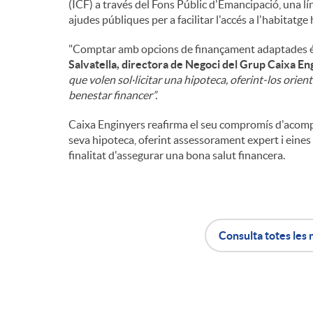
(ICF) a través del Fons Públic d'Emancipació, una lí
ajudes públiques per a facilitar l'accés a l'habitatge
"Comptar amb opcions de finançament adaptades és cl
Salvatella, directora de Negoci del Grup Caixa En
que volen sol·licitar una hipoteca, oferint-los orien
benestar financer”.
Caixa Enginyers reafirma el seu compromís d'acompany
seva hipoteca, oferint assessorament expert i eines 
finalitat d'assegurar una bona salut financera.
Consulta totes les 
A
B