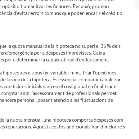
propòsit d'humanitzar les finances. Per això, promou
tància d'evitar errors comuns que poden encarir el crèdit o
que la quota mensual de la hipoteca no superi el 35 % dels
ons d'emergència per a despeses imprevistes. Caixa
es per a determinar la capacitat real d'endeutament.
 hipoteques a tipus fix, variable i mixt. Triar l'opció més
 de la vida de la hipoteca. És essencial comparar i analitzar
condicions inicials sinó en el cost global en finalitzar el
rs, comptar amb l'assessorament de professionals permet
financera personal, posant atenció a les fluctuacions de
de la quota mensual, una hipoteca comporta despeses com
ibles reparacions. Aquests costos addicionals han d'incloure's