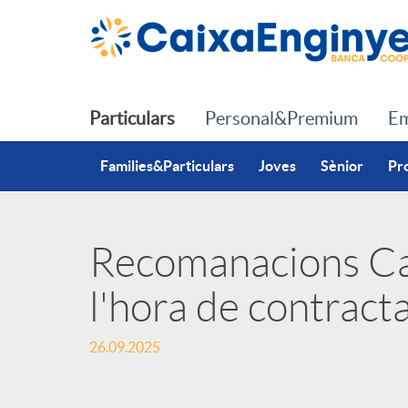
Salta al contingut principal
Particulars
Personal&Premium
Em
Families&Particulars
Joves
Sènior
Pr
Recomanacions Ca
P
l'hora de contract
u
26.09.2025
b